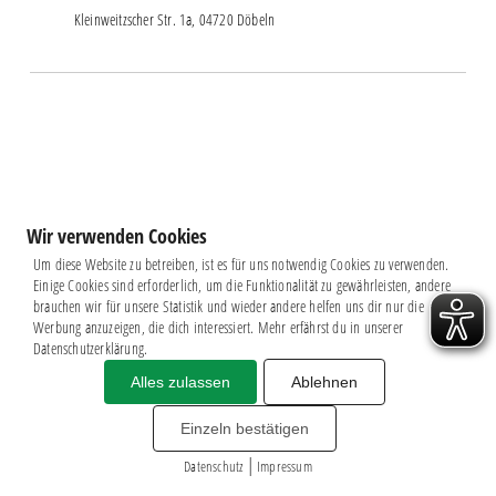
Kleinweitzscher Str. 1a, 04720 Döbeln
Wir verwenden Cookies
Um diese Website zu betreiben, ist es für uns notwendig Cookies zu verwenden.
Einige Cookies sind erforderlich, um die Funktionalität zu gewährleisten, andere
brauchen wir für unsere Statistik und wieder andere helfen uns dir nur die
Werbung anzuzeigen, die dich interessiert. Mehr erfährst du in unserer
Datenschutzerklärung.
Alles zulassen
Ablehnen
Impressum
|
Datenschutz
BSG CHEMIE LEIPZIG © 2026
Einzeln bestätigen
MITGLIEDERZAHL: 2.816
|
webdesign by
3W
Datenschutz
Impressum