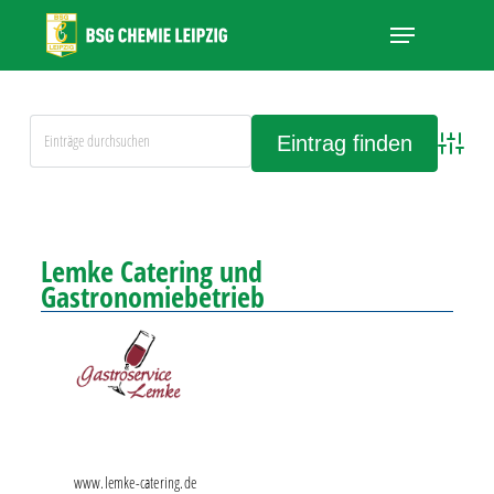
Skip
Menu
to
main
Close
content
Menu
Advanced
Alle Einträge anschauen
Lemke Catering und
Gastronomiebetrieb
www.lemke-catering.de