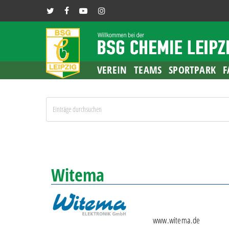
Skip
TWITTER
FACEBOOK
YOUTUBE
INSTAGRAM
to
main
content
VEREIN
TEAMS
SPORTPARK
F
Witema
www.witema.de