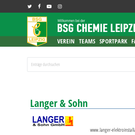
Skip
TWITTER
FACEBOOK
YOUTUBE
INSTAGRAM
to
main
content
VEREIN
TEAMS
SPORTPARK
F
Langer & Sohn
www.langer-elektroinstall