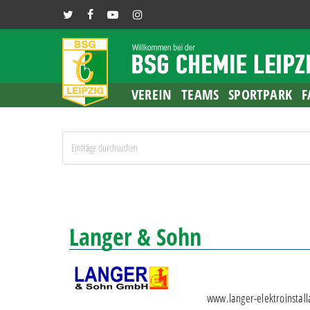
Skip
TWITTER
FACEBOOK
YOUTUBE
INSTAGRAM
to
main
content
VEREIN
TEAMS
SPORTPARK
F
Langer & Sohn
www.langer-elektroinstall