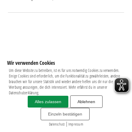
Wir verwenden Cookies
Um diese Website zu betreiben, ist es für uns notwendig Cookies zu verwenden.
Einige Cookies sind erforderlich, um die Funktionalität zu gewährleisten, andere
brauchen wir für unsere Statistik und wieder andere helfen uns dir nur die
Werbung anzuzeigen, die dich interessiert. Mehr erfährst du in unserer
Datenschutzerklärung.
Alles zulassen
Ablehnen
Impressum
|
Datenschutz
BSG CHEMIE LEIPZIG © 2026
Einzeln bestätigen
MITGLIEDERZAHL: 2.816
|
webdesign by
3W
Datenschutz
Impressum