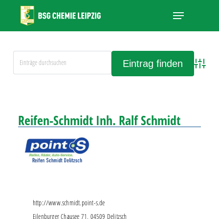
Skip
Menu
to
main
Close
content
Menu
Advanced
Alle Einträge anschauen
Reifen-Schmidt Inh. Ralf Schmidt
http://www.schmidt.point-s.de
Eilenburger Chausee 71, 04509 Delitzsch