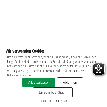
Wir verwenden Cookies
Um diese Website zu betreiben, ist es für uns notwendig Cookies zu verwenden.
Einige Cookies sind erforderlich, um die Funktionalität zu gewährleisten, andere
brauchen wir für unsere Statistik und wieder andere helfen uns dir nur die
Werbung anzuzeigen, die dich interessiert. Mehr erfährst du in unserer
Datenschutzerklärung.
Alles zulassen
Ablehnen
Impressum
|
Datenschutz
BSG CHEMIE LEIPZIG © 2026
Einzeln bestätigen
MITGLIEDERZAHL: 2.816
|
webdesign by
3W
Datenschutz
Impressum