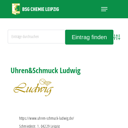
Skip
Menu
to
main
Close
content
Menu
Advanced
Alle Einträge anschauen
Uhren&Schmuck Ludwig
https://www.uhren-schmuck-ludwig.de/
Schmiedestr. 1, 04229 Leipzig