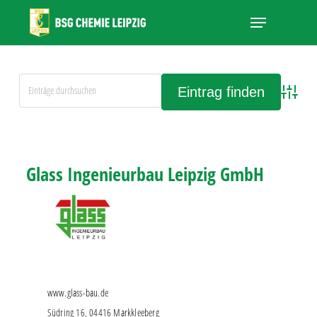
Skip
Menu
to
main
Close
content
Menu
Advanced
Alle Einträge anschauen
Glass Ingenieurbau Leipzig GmbH
www.glass-bau.de
Südring 16, 04416 Markkleeberg