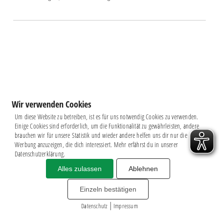
Wir verwenden Cookies
Um diese Website zu betreiben, ist es für uns notwendig Cookies zu verwenden.
Einige Cookies sind erforderlich, um die Funktionalität zu gewährleisten, andere
brauchen wir für unsere Statistik und wieder andere helfen uns dir nur die
Werbung anzuzeigen, die dich interessiert. Mehr erfährst du in unserer
Datenschutzerklärung.
Alles zulassen
Ablehnen
Impressum
|
Datenschutz
BSG CHEMIE LEIPZIG © 2026
Einzeln bestätigen
MITGLIEDERZAHL: 2.816
|
webdesign by
3W
Datenschutz
Impressum