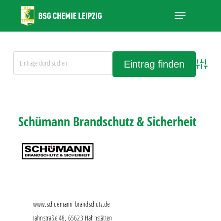
Skip
Menu
to
main
Close
content
Menu
Advanced
Alle Einträge anschauen
Schümann Brandschutz & Sicherheit
www.schuemann-brandschutz.de
Jahnstraße 48, 65623 Hahnstätten