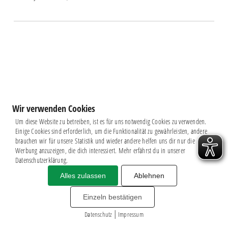
Wir verwenden Cookies
Um diese Website zu betreiben, ist es für uns notwendig Cookies zu verwenden.
Einige Cookies sind erforderlich, um die Funktionalität zu gewährleisten, andere
brauchen wir für unsere Statistik und wieder andere helfen uns dir nur die
Werbung anzuzeigen, die dich interessiert. Mehr erfährst du in unserer
Datenschutzerklärung.
Alles zulassen
Ablehnen
Impressum
|
Datenschutz
BSG CHEMIE LEIPZIG © 2026
Einzeln bestätigen
MITGLIEDERZAHL: 2.816
|
webdesign by
3W
Datenschutz
Impressum