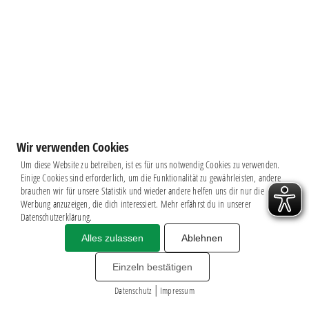
Wir verwenden Cookies
Um diese Website zu betreiben, ist es für uns notwendig Cookies zu verwenden.
Einige Cookies sind erforderlich, um die Funktionalität zu gewährleisten, andere
brauchen wir für unsere Statistik und wieder andere helfen uns dir nur die
Werbung anzuzeigen, die dich interessiert. Mehr erfährst du in unserer
Datenschutzerklärung.
Alles zulassen
Ablehnen
Impressum
|
Datenschutz
BSG CHEMIE LEIPZIG © 2026
Einzeln bestätigen
MITGLIEDERZAHL: 2.816
|
webdesign by
3W
Datenschutz
Impressum