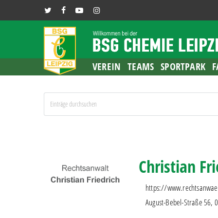
Skip
TWITTER
FACEBOOK
YOUTUBE
INSTAGRAM
to
main
content
VEREIN
TEAMS
SPORTPARK
F
Christian Fr
https://www.rechtsanwaelte
August-Bebel-Straße 56, 0