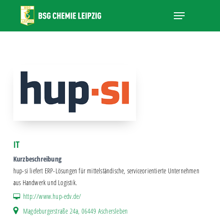
Skip
Menu
to
main
Close
content
Menu
IT
Kurzbeschreibung
hup-si liefert ERP-Lösungen für mittelständische, serviceorientierte Unternehmen
aus Handwerk und Logistik.
http://www.hup-edv.de/
Magdeburgerstraße 24a, 06449 Aschersleben