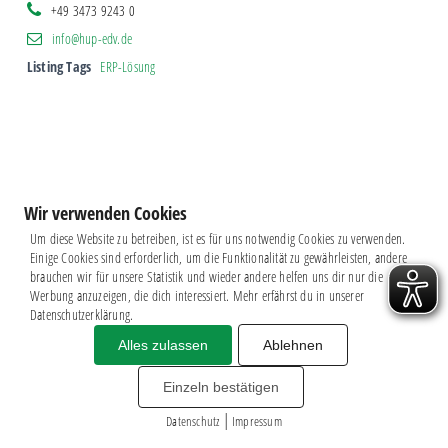
+49 3473 9243 0
info@hup-edv.de
Listing Tags
ERP-Lösung
Wir verwenden Cookies
Um diese Website zu betreiben, ist es für uns notwendig Cookies zu verwenden.
Einige Cookies sind erforderlich, um die Funktionalität zu gewährleisten, andere
brauchen wir für unsere Statistik und wieder andere helfen uns dir nur die
Werbung anzuzeigen, die dich interessiert. Mehr erfährst du in unserer
Datenschutzerklärung.
Alles zulassen
Ablehnen
Impressum
|
Datenschutz
BSG CHEMIE LEIPZIG © 2026
Einzeln bestätigen
MITGLIEDERZAHL: 2.816
|
webdesign by
3W
Datenschutz
Impressum