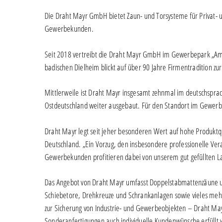
Die Draht Mayr GmbH bietet Zaun- und Torsysteme für Privat- 
Gewerbekunden.
Seit 2018 vertreibt die Draht Mayr GmbH im Gewerbepark „Am S
badischen Dielheim blickt auf über 90 Jahre Firmentradition zu
Mittlerweile ist Draht Mayr insgesamt zehnmal im deutschsprac
Ostdeutschland weiter ausgebaut. Für den Standort im Gewerbep
Draht Mayr legt seit jeher besonderen Wert auf hohe Produkt
Deutschland. „Ein Vorzug, den insbesondere professionelle Vera
Gewerbekunden profitieren dabei von unserem gut gefüllten La
Das Angebot von Draht Mayr umfasst Doppelstabmattenzäune u
Schiebetore, Drehkreuze und Schrankanlagen sowie vieles mehr
zur Sicherung von Industrie- und Gewerbeobjekten – Draht May
Sonderanfertigungen auch individuelle Kundenwünsche erfüllt