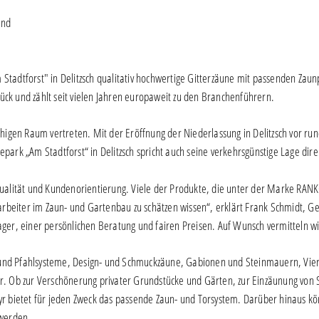
und
tadtforst" in Delitzsch qualitativ hochwertige Gitterzäune mit passenden Zau
rück und zählt seit vielen Jahren europaweit zu den Branchenführern.
higen Raum vertreten. Mit der Eröffnung der Niederlassung in Delitzsch vor run
ark „Am Stadtforst“ in Delitzsch spricht auch seine verkehrsgünstige Lage dir
qualität und Kundenorientierung. Viele der Produkte, die unter der Marke RA
rbeiter im Zaun- und Gartenbau zu schätzen wissen“, erklärt Frank Schmidt, Ge
ger, einer persönlichen Beratung und fairen Preisen. Auf Wunsch vermitteln 
nd Pfahlsysteme, Design- und Schmuckzäune, Gabionen und Steinmauern, Viere
. Ob zur Verschönerung privater Grundstücke und Gärten, zur Einzäunung von 
r bietet für jeden Zweck das passende Zaun- und Torsystem. Darüber hinaus k
 werden.