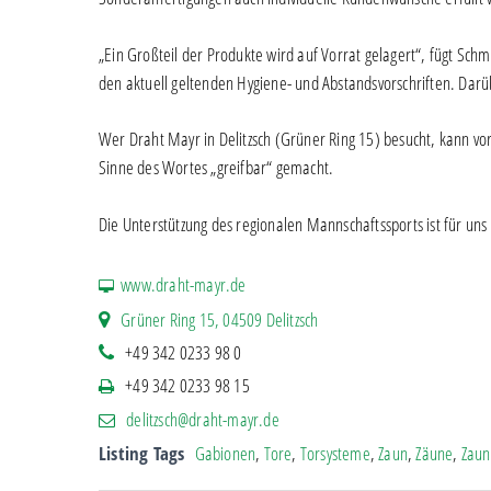
„Ein Großteil der Produkte wird auf Vorrat gelagert“, fügt Sch
den aktuell geltenden Hygiene- und Abstandsvorschriften. Darü
Wer Draht Mayr in Delitzsch (Grüner Ring 15) besucht, kann vor
Sinne des Wortes „greifbar“ gemacht.
Die Unterstützung des regionalen Mannschaftssports ist für un
www.draht-mayr.de
Grüner Ring 15, 04509 Delitzsch
+49 342 0233 98 0
+49 342 0233 98 15
delitzsch@draht-mayr.de
Listing Tags
Gabionen
,
Tore
,
Torsysteme
,
Zaun
,
Zäune
,
Zaun