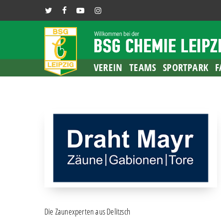
Skip
TWITTER
FACEBOOK
YOUTUBE
INSTAGRAM
to
main
content
VEREIN
TEAMS
SPORTPARK
F
Die Zaunexperten aus Delitzsch