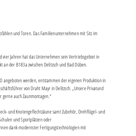
npfählen und Toren. Das Familienunternehmen mit Sitz im
d vier Jahren hat das Unternehmen sein Vertriebsgebiet in
ekt an der B183a zwischen Delitzsch und Bad Düben.
NKO angeboten werden, entstammen der eigenen Produktion in
schäftsführer von Draht Mayr in Delitzsch. „Unsere Privatund
wir gerne auch Zaunmontagen.“
ck- und Knotengeflechtzäune samt Zubehör, Drehflügel- und
Schulen und Sportplätzen oder
önnen dank modernster Fertigungstechnologien mit