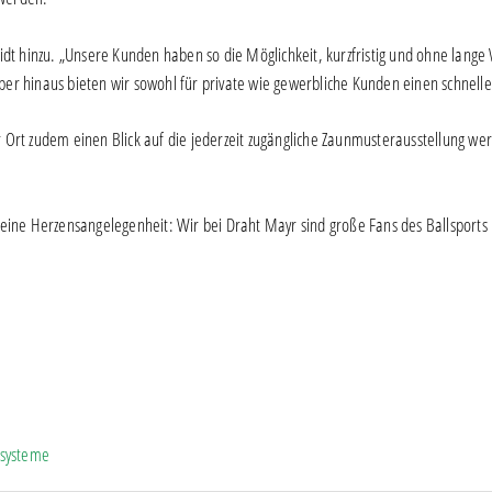
midt hinzu. „Unsere Kunden haben so die Möglichkeit, kurzfristig und ohne lan
ber hinaus bieten wir sowohl für private wie gewerbliche Kunden einen schnelle
 Ort zudem einen Blick auf die jederzeit zugängliche Zaunmusterausstellung werf
s eine Herzensangelegenheit: Wir bei Draht Mayr sind große Fans des Ballsports
systeme