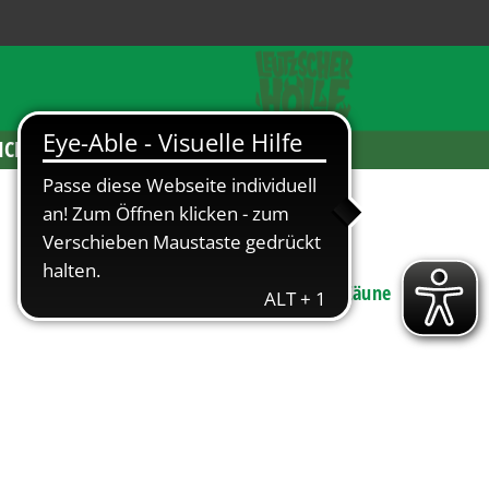
ICKETS
Bauwesen & Handwerk
,
Fenster, Türen & Zäune