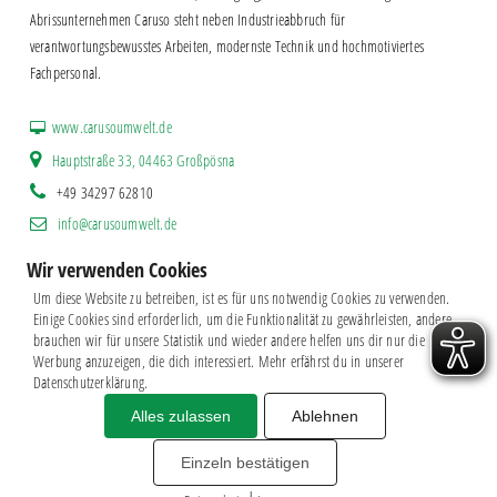
Abrissunternehmen Caruso steht neben Industrieabbruch für
verantwortungsbewusstes Arbeiten, modernste Technik und hochmotiviertes
Fachpersonal.
www.carusoumwelt.de
Hauptstraße 33, 04463 Großpösna
+49 34297 62810
info@carusoumwelt.de
Wir verwenden Cookies
Um diese Website zu betreiben, ist es für uns notwendig Cookies zu verwenden.
Einige Cookies sind erforderlich, um die Funktionalität zu gewährleisten, andere
brauchen wir für unsere Statistik und wieder andere helfen uns dir nur die
Werbung anzuzeigen, die dich interessiert. Mehr erfährst du in unserer
Datenschutzerklärung.
Alles zulassen
Ablehnen
Impressum
|
Datenschutz
BSG CHEMIE LEIPZIG © 2026
Einzeln bestätigen
MITGLIEDERZAHL: 2.816