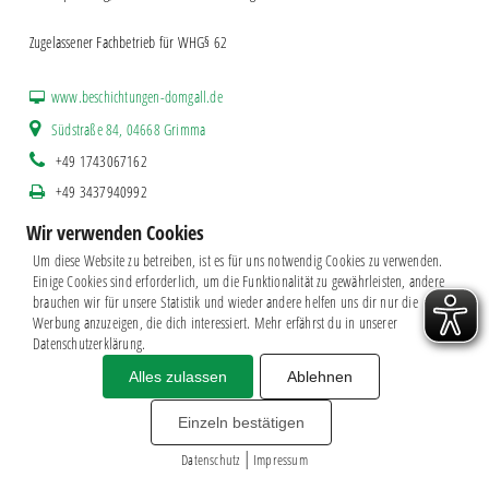
Zugelassener Fachbetrieb für WHG§ 62
www.beschichtungen-domgall.de
Südstraße 84, 04668 Grimma
+49 1743067162
+49 3437940992
m.domgall@t-online.de
Wir verwenden Cookies
Um diese Website zu betreiben, ist es für uns notwendig Cookies zu verwenden.
Einige Cookies sind erforderlich, um die Funktionalität zu gewährleisten, andere
brauchen wir für unsere Statistik und wieder andere helfen uns dir nur die
Werbung anzuzeigen, die dich interessiert. Mehr erfährst du in unserer
Datenschutzerklärung.
Alles zulassen
Ablehnen
Impressum
|
Datenschutz
BSG CHEMIE LEIPZIG © 2026
Einzeln bestätigen
MITGLIEDERZAHL: 2.816
|
webdesign by
3W
Datenschutz
Impressum