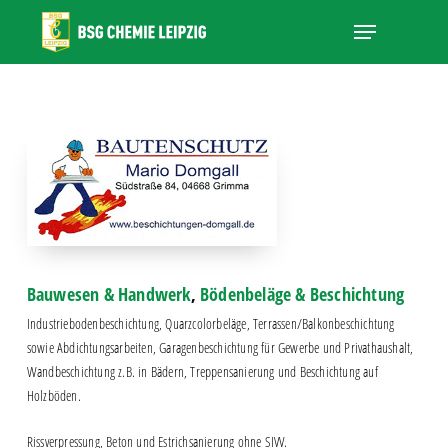
Skip
Menu
to
main
Close
content
Menu
Bauwesen & Handwerk
,
Bödenbeläge & Beschichtung
Industriebodenbeschichtung, Quarzcolorbeläge, Terrassen/Balkonbeschichtung
sowie Abdichtungsarbeiten, Garagenbeschichtung für Gewerbe und Privathaushalt,
Wandbeschichtung z.B. in Bädern, Treppensanierung und Beschichtung auf
Holzböden.
Rissverpressung, Beton und Estrichsanierung ohne SIVV.