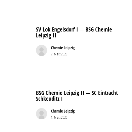
SC
I
SV
Lok
SV Lok Engelsdorf I — BSG Chemie
Engelsdorf
Leipzig II
I
—
Chemie Leipzig
7. März 2020
BSG
Chemie
Leipzig
II
BSG
Chemie
BSG Chemie Leipzig II — SC Eintracht
Leipzig
Schkeuditz I
II
—
Chemie Leipzig
1. März 2020
SC
Eintracht