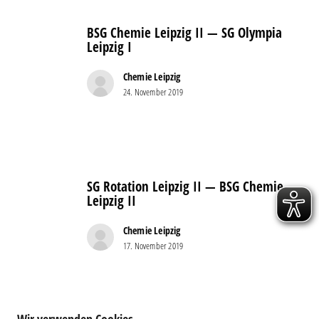
BSG
Chemie
BSG Chemie Leipzig II — SG Olympia
Leipzig
Leipzig I
II
—
Chemie Leipzig
24. November 2019
SG
Olympia
Leipzig
I
SG
Rotation
SG Rotation Leipzig II — BSG Chemie
Leipzig
Leipzig II
II
—
Chemie Leipzig
17. November 2019
BSG
Chemie
Leipzig
II