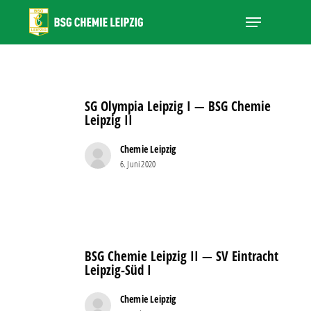
Skip
Menu
to
main
Close
content
Menu
SG
Olympia
SG Olympia Leipzig I — BSG Chemie
Leipzig
Leipzig II
I
—
Chemie Leipzig
6. Juni 2020
BSG
Chemie
Leipzig
II
BSG
Chemie
BSG Chemie Leipzig II — SV Eintracht
Leipzig
Leipzig-Süd I
II
—
Chemie Leipzig