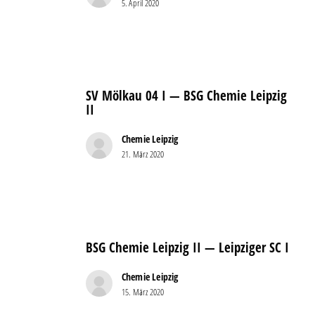
5. April 2020
SV
Eintracht
Leipzig-
Süd
SV
I
Mölkau
SV Mölkau 04 I — BSG Chemie Leipzig
04
II
I
—
Chemie Leipzig
21. März 2020
BSG
Chemie
Leipzig
II
BSG
Chemie
BSG Chemie Leipzig II — Leipziger SC I
Leipzig
II
Chemie Leipzig
—
15. März 2020
Leipziger