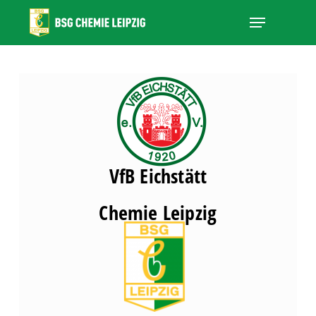
Skip
Menu
to
main
Close
content
Menu
VfB Eichstätt
Chemie Leipzig