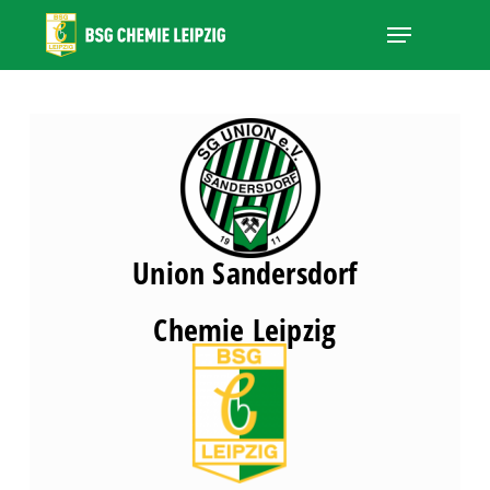
Skip
Menu
to
main
Close
content
Menu
Union Sandersdorf
Chemie Leipzig