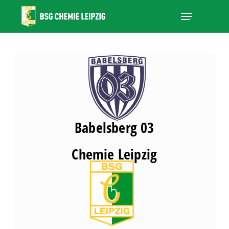
Skip
Menu
to
main
Close
content
Menu
Babelsberg 03
Chemie Leipzig