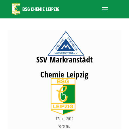
Skip
Menu
to
main
Close
content
Menu
SSV Markranstädt
Chemie Leipzig
17. Juli 2019
Vorschau