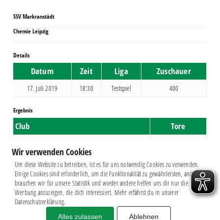
SSV Markranstädt
Chemie Leipzig
Details
Datum
Zeit
Liga
Zuschauer
17. Juli 2019
18:30
Testspiel
400
Ergebnis
Club
Tore
SSV Markranstädt
0
Wir verwenden Cookies
Chemie Leipzig
3
Um diese Website zu betreiben, ist es für uns notwendig Cookies zu verwenden.
Einige Cookies sind erforderlich, um die Funktionalität zu gewährleisten, andere
brauchen wir für unsere Statistik und wieder andere helfen uns dir nur die
Werbung anzuzeigen, die dich interessiert. Mehr erfährst du in unserer
Datenschutzerklärung.
Alles zulassen
Ablehnen