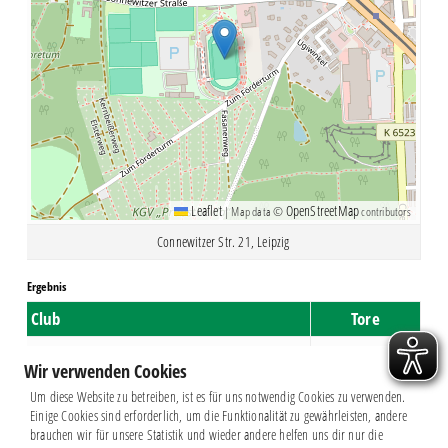
Leaflet
OpenStreetMap
|
Map data ©
contributors
Connewitzer Str. 21, Leipzig
Ergebnis
Club
Tore
Lokomotive Leipzig
3
Wir verwenden Cookies
Chemie Leipzig
0
Um diese Website zu betreiben, ist es für uns notwendig Cookies zu verwenden.
Einige Cookies sind erforderlich, um die Funktionalität zu gewährleisten, andere
brauchen wir für unsere Statistik und wieder andere helfen uns dir nur die