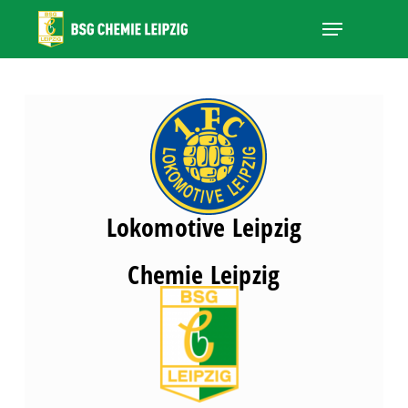
Skip
Menu
to
main
Close
content
Menu
Lokomotive Leipzig
Chemie Leipzig