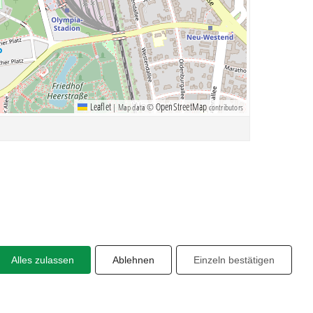
Leaflet
OpenStreetMap
|
Map data ©
contributors
Alles zulassen
Ablehnen
Einzeln bestätigen