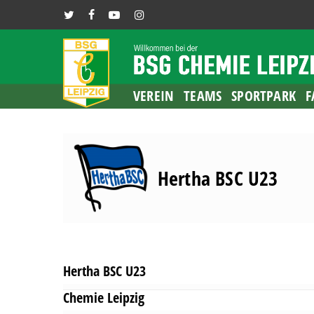
Skip
TWITTER
FACEBOOK
YOUTUBE
INSTAGRAM
to
main
content
VEREIN
TEAMS
SPORTPARK
F
Hertha BSC U23
Hertha BSC U23
Chemie Leipzig