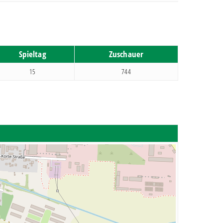
Spieltag
Zuschauer
15
744