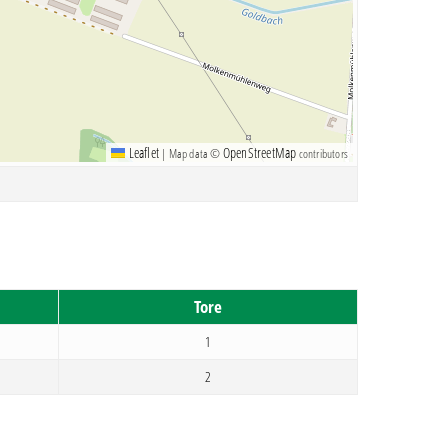
Leaflet
OpenStreetMap
|
Map data ©
contributors
Tore
1
2