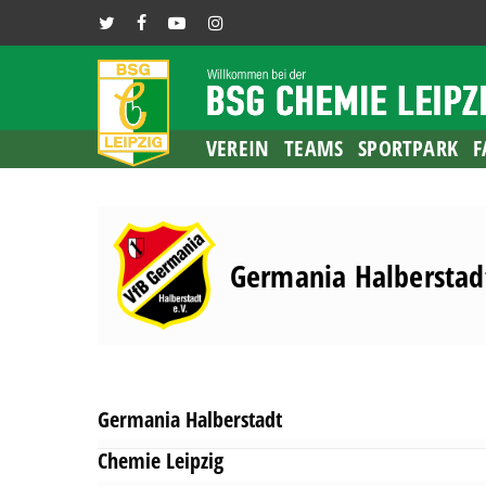
Skip
TWITTER
FACEBOOK
YOUTUBE
INSTAGRAM
to
main
content
VEREIN
TEAMS
SPORTPARK
F
Germania Halberstad
Germania Halberstadt
Chemie Leipzig