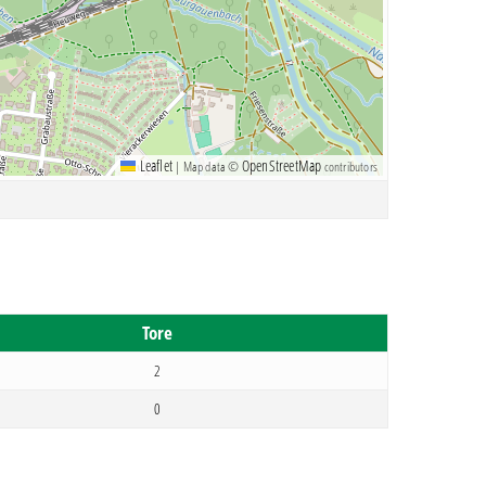
Leaflet
OpenStreetMap
|
Map data ©
contributors
Tore
2
0