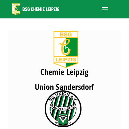
Skip
Menu
to
main
Close
content
Menu
Chemie Leipzig
Union Sandersdorf