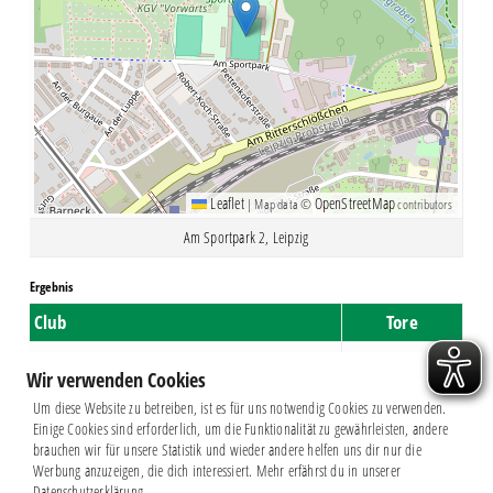
Leaflet
OpenStreetMap
|
Map data ©
contributors
Am Sportpark 2, Leipzig
Ergebnis
Club
Tore
Chemie Leipzig
1
Wir verwenden Cookies
Union Sandersdorf
2
Um diese Website zu betreiben, ist es für uns notwendig Cookies zu verwenden.
Einige Cookies sind erforderlich, um die Funktionalität zu gewährleisten, andere
brauchen wir für unsere Statistik und wieder andere helfen uns dir nur die
Werbung anzuzeigen, die dich interessiert. Mehr erfährst du in unserer
Datenschutzerklärung.