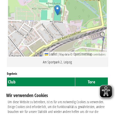
Leaflet
OpenStreetMap
|
Map data ©
contributors
Am Sportpark 2, Leipzig
Ergebnis
Club
Tore
Chemie Leipzig
4
Wir verwenden Cookies
TeBe Berlin
0
Um diese Website zu betreiben, ist es für uns notwendig Cookies zu verwenden.
Einige Cookies sind erforderlich, um die Funktionalität zu gewährleisten, andere
brauchen wir für unsere Statistik und wieder andere helfen uns dir nur die