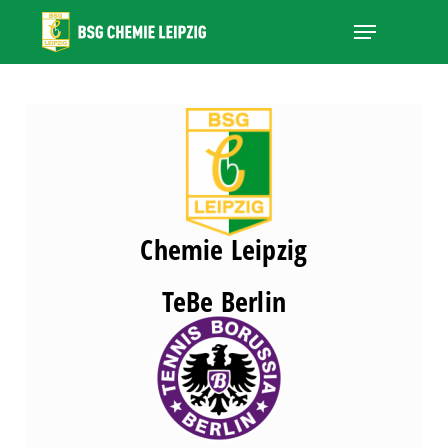
Skip
Menu
to
main
Close
content
Menu
Chemie Leipzig
TeBe Berlin