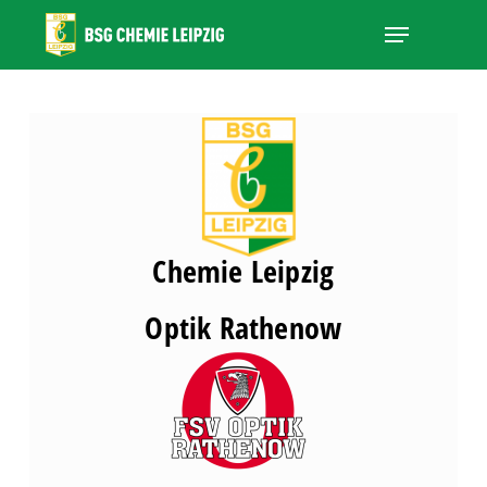
Skip
Menu
to
main
Close
content
Menu
Chemie Leipzig
Optik Rathenow