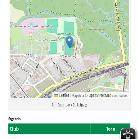
Leaflet
OpenStreetMap
|
Map data ©
contributors
Am Sportpark 2, Leipzig
Ergebnis
Club
Tore