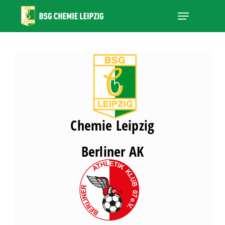
Skip
Menu
to
main
Close
content
Menu
Chemie Leipzig
Berliner AK