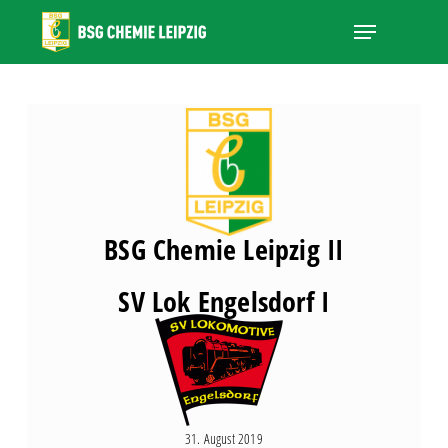
Skip
Menu
to
main
Close
content
Menu
BSG Chemie Leipzig II
SV Lok Engelsdorf I
31. August 2019