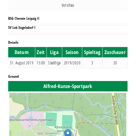
Vorschau
BSG Chemie Leipzig II
SV Lok Engelsdorf I
Details
Datum
Zeit
Liga
Saison
Spieltag
Zuschauer
31. August 2019
15:00
Stadtliga
2019/2020
3
20
Ground
Alfred-Kunze-Sportpark