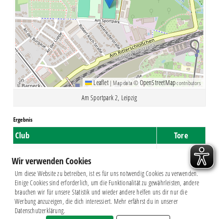
Leaflet
OpenStreetMap
|
Map data ©
contributors
Am Sportpark 2, Leipzig
Ergebnis
Club
Tore
BSG Chemie Leipzig II
4
Wir verwenden Cookies
SV Lok Engelsdorf I
0
Um diese Website zu betreiben, ist es für uns notwendig Cookies zu verwenden.
Einige Cookies sind erforderlich, um die Funktionalität zu gewährleisten, andere
brauchen wir für unsere Statistik und wieder andere helfen uns dir nur die
Werbung anzuzeigen, die dich interessiert. Mehr erfährst du in unserer
Datenschutzerklärung.