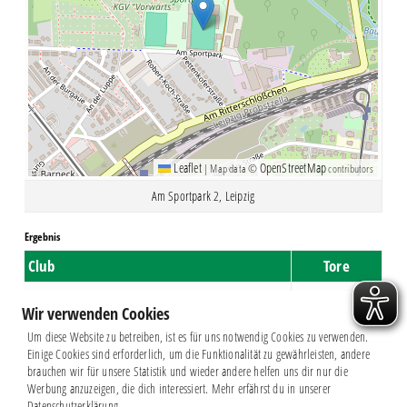
Leaflet
OpenStreetMap
|
Map data ©
contributors
Am Sportpark 2, Leipzig
Ergebnis
Club
Tore
BSG Chemie Leipzig II
2
Wir verwenden Cookies
Leipziger SC
1
Um diese Website zu betreiben, ist es für uns notwendig Cookies zu verwenden.
Einige Cookies sind erforderlich, um die Funktionalität zu gewährleisten, andere
brauchen wir für unsere Statistik und wieder andere helfen uns dir nur die
Werbung anzuzeigen, die dich interessiert. Mehr erfährst du in unserer
Datenschutzerklärung.