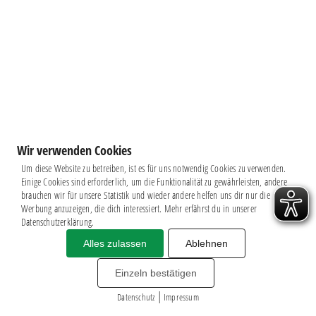
Wir verwenden Cookies
Um diese Website zu betreiben, ist es für uns notwendig Cookies zu verwenden.
Einige Cookies sind erforderlich, um die Funktionalität zu gewährleisten, andere
brauchen wir für unsere Statistik und wieder andere helfen uns dir nur die
Werbung anzuzeigen, die dich interessiert. Mehr erfährst du in unserer
Datenschutzerklärung.
Alles zulassen
Ablehnen
Impressum
|
Datenschutz
BSG CHEMIE LEIPZIG © 2026
Einzeln bestätigen
MITGLIEDERZAHL: 2.816
|
webdesign by
3W
Datenschutz
Impressum