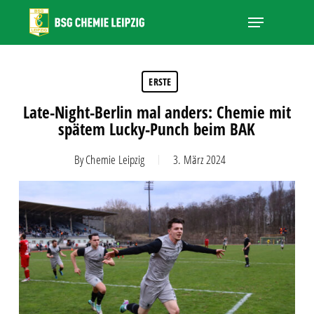
Skip
Menu
to
main
Close
content
Menu
ERSTE
Late-Night-Berlin mal anders: Chemie mit
spätem Lucky-Punch beim BAK
By
Chemie Leipzig
3. März 2024