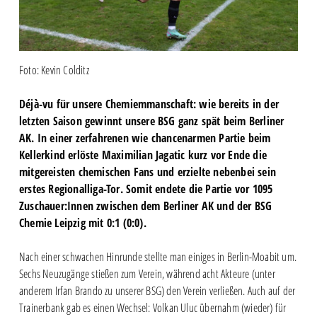
Foto: Kevin Colditz
Déjà-vu für unsere Chemiemmanschaft: wie bereits in der
letzten Saison gewinnt unsere BSG ganz spät beim Berliner
AK. In einer zerfahrenen wie chancenarmen Partie beim
Kellerkind erlöste Maximilian Jagatic kurz vor Ende die
mitgereisten chemischen Fans und erzielte nebenbei sein
erstes Regionalliga-Tor. Somit endete die Partie vor 1095
Zuschauer:Innen zwischen dem Berliner AK und der BSG
Chemie Leipzig mit 0:1 (0:0).
Nach einer schwachen Hinrunde stellte man einiges in Berlin-Moabit um.
Sechs Neuzugänge stießen zum Verein, während acht Akteure (unter
anderem Irfan Brando zu unserer BSG) den Verein verließen. Auch auf der
Trainerbank gab es einen Wechsel: Volkan Uluc übernahm (wieder) für