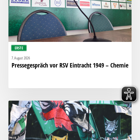
–
Chemie
ERSTE
7. August 2026
Pressegespräch vor RSV Eintracht 1949 – Chemie
Faninfo
zum
Auswärtsspiel
beim
RSV