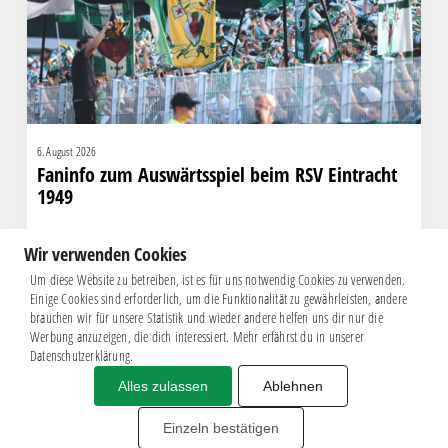
Eintracht
1949
6. August 2026
Faninfo zum Auswärtsspiel beim RSV Eintracht
1949
Wir verwenden Cookies
Um diese Website zu betreiben, ist es für uns notwendig Cookies zu verwenden.
Einige Cookies sind erforderlich, um die Funktionalität zu gewährleisten, andere
brauchen wir für unsere Statistik und wieder andere helfen uns dir nur die
Werbung anzuzeigen, die dich interessiert. Mehr erfährst du in unserer
Datenschutzerklärung.
Alles zulassen
Ablehnen
Impressum
|
Datenschutz
BSG CHEMIE LEIPZIG © 2026
Einzeln bestätigen
MITGLIEDERZAHL: 2.816