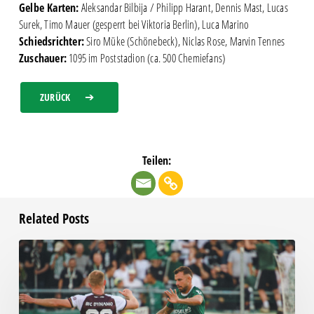
Gelbe Karten:
Aleksandar Bilbija / Philipp Harant, Dennis Mast, Lucas
Surek, Timo Mauer (gesperrt bei Viktoria Berlin), Luca Marino
Schiedsrichter:
Siro Müke (Schönebeck), Niclas Rose, Marvin Tennes
Zuschauer:
1095 im Poststadion (ca. 500 Chemiefans)
ZURÜCK
Teilen:
Related Posts
Chemie
beim
RSV
Eintracht