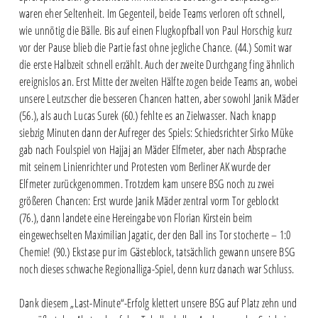
waren eher Seltenheit. Im Gegenteil, beide Teams verloren oft schnell,
wie unnötig die Bälle. Bis auf einen Flugkopfball von Paul Horschig kurz
vor der Pause blieb die Partie fast ohne jegliche Chance. (44.) Somit war
die erste Halbzeit schnell erzählt. Auch der zweite Durchgang fing ähnlich
ereignislos an. Erst Mitte der zweiten Hälfte zogen beide Teams an, wobei
unsere Leutzscher die besseren Chancen hatten, aber sowohl Janik Mäder
(56.), als auch Lucas Surek (60.) fehlte es an Zielwasser. Nach knapp
siebzig Minuten dann der Aufreger des Spiels: Schiedsrichter Sirko Müke
gab nach Foulspiel von Hajjaj an Mäder Elfmeter, aber nach Absprache
mit seinem Linienrichter und Protesten vom Berliner AK wurde der
Elfmeter zurückgenommen. Trotzdem kam unsere BSG noch zu zwei
größeren Chancen: Erst wurde Janik Mäder zentral vorm Tor geblockt
(76.), dann landete eine Hereingabe von Florian Kirstein beim
eingewechselten Maximilian Jagatic, der den Ball ins Tor stocherte – 1:0
Chemie! (90.) Ekstase pur im Gästeblock, tatsächlich gewann unsere BSG
noch dieses schwache Regionalliga-Spiel, denn kurz danach war Schluss.
Dank diesem „Last-Minute“-Erfolg klettert unsere BSG auf Platz zehn und