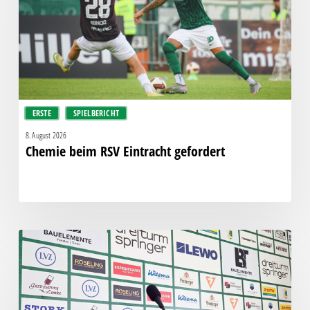
gefordert
ERSTE
SPIELBERICHT
8. August 2026
Chemie beim RSV Eintracht gefordert
Pressegespräch
vor
RSV
Eintracht
1949