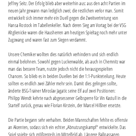
Jeffrey Seitz. Der Erfolg blieb aber weiterhin aus: aus den acht Partien im
neuen Jahr gewann man lediglich zwei; die restlichen verlor man. Somit
entwickelt sich immer mehr ein Duell gegen die Zweitvertretung von
Hansa Rostock im Tabellenkeller. Nach deren Sieg am Vortag bei der VSG
Altglienicke waren die Hausherren am heutigen Spieltag noch mehr unter
Zugzwang und waren fast zum Siegen verdammt.
Unsere Chemiker wollten dies natürlich verhindern und sich endlich
einmal belohnen. Sowohl gegen Luckenwalde, als auch in Chemnitz war
man das bessere Team, nutzte jedoch nicht die herausgespielten
Chancen. So blieb es in beiden Duellen bei der 1:1-Punkteteilung. Heute
sollten es endlich zwei Zähler mehr sein. Damit dies gelingen sollte,
änderte BSG-Trainer Miroslav Jagatic seine Elf auf zwei Positionen:
Philipp Wendt kehrte nach abgesessener Gelbsperre für Vin Kastull in die
Startelf zurück, genau wie Florian Kirstein, der Marcel Hilßner ersetzte.
Die Partie begann sehr verhalten. Beiden Mannschaften fehlte es offensiv
an Akzenten, sodass sich ein echter „Abnutzungskampf“ entwickelte. Das
Spiel spielte sich größtenteils im Mittelfeld ab. Längere Ballpassagen