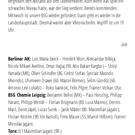
vergrößert den Abstand auf den Tabellenkeller. Auch wenn das Spiel ein
schwaches Niveau hatte, war der Sieg verdient. Bereits kommenden
Mittwoch ist unsere BSG wieder gefordert. Dann geht es wieder in die
Landeshauptstadt. Diesmal wartet aber Viktoria Berlin. Anpfiff ist um 19
Uhr.
lale
Berliner AK:
Luis Maria Zwick – Hendrik Wurr, Aleksandar Bilbija,
Nicolo Mikael Avellino, Omar Hajjaj (90. Abu Bakarr Kargbo) – Shinji
Yamada (MK), Oliver Schindler (86. Cedric Stefan Synclair Mvondo
Mvondo), Ufumwen Osawe (60. Marcel Bremer), Selim Gündüz (60.
Antonio Levi Lukabi) – Roko Ivankoic, Felix Pilger; Trainer: Volkan Uluc
BSG Chemie Leipzig:
Benjamin Bellot (MK) – Paul Horschig, Philipp
Harant, Philipp Wendt – Florian Brügmann (80. Luca Marino), Dennis
Mast, Denis Jäpel, Lucas Surek – Janik Mäder (80. Maximilian Jagatic),
Florian Kirstein (90. Vin Kastull), Timo Mauer (55. Marcel Hilßner); Trainer:
Miroslav Jagatic
Tore:
0:1 Maximilian Jagatic (90.)