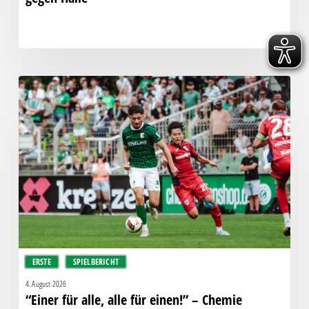
“Einer
für
alle,
alle
für
einen!”
–
Chemie
empfängt
den
Halleschen
ERSTE
SPIELBERICHT
FC
4. August 2026
“Einer für alle, alle für einen!” – Chemie