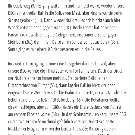
Ilir Quela weg (9.). Es ging weiter hin und her, jetzt war es wieder unsere
BSG: ein schneller Ball in die Spitze von Mast, aber Kirsche wurde beim
Schuss geblockt (11.). Dann wieder Nulldrei, jedoch blockte auch hier
Wendt entscheidend gegen Frahn (18.). Beide Teams hatten vor der
Pause noch jeweils eine gute Gelegenheit: erst parierte Bellot gegen
Steinborn (26.), dann hielt Klatte einen Schuss von Lucas Surek (33.).
Somit ging es mit einem 0:0 der besseren Art in die Pause.
Im zweiten Durchgang nahmen die Gastgeber dann Fahrt auf, aber
unsere BSG konnte die Filmstädter vom Tor fernhalten. Doch der Druck
der Nulldreier nahm immer mehr zu. Erst parierte Bellot einen
Distanzschuss von Bürger (55.), dann lag der Ball im Netz: der eben
eingewechselte Werbelow schickte Frahn in die Tiefe, der aus Nahdistanz
Bellot keine Chance ließ – 1:0 Babelsberg (66.). Die Potsdamer wollten
direkt nachlegen, aber zum Glück zischte ein Distanzschuss von Pollasch
am rechten Pfosten vorbei (68.). In den Schlussminuten kam unsere BSG
durch zwei Freistöße nochmal gefährlich vors Tor. Zuerst schlenzte
Rückkehrer Brügmann einen der beiden Freistöße Richtung oberen