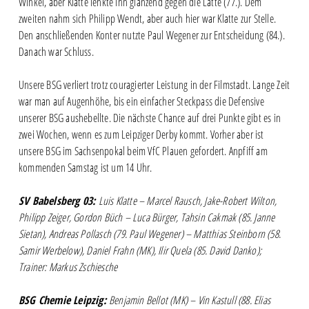
Winkel, aber Klatte lenkte ihn glänzend gegen die Latte (77.). Dem
zweiten nahm sich Philipp Wendt, aber auch hier war Klatte zur Stelle.
Den anschließenden Konter nutzte Paul Wegener zur Entscheidung (84.).
Danach war Schluss.
Unsere BSG verliert trotz couragierter Leistung in der Filmstadt. Lange Zeit
war man auf Augenhöhe, bis ein einfacher Steckpass die Defensive
unserer BSG aushebellte. Die nächste Chance auf drei Punkte gibt es in
zwei Wochen, wenn es zum Leipziger Derby kommt. Vorher aber ist
unsere BSG im Sachsenpokal beim VfC Plauen gefordert. Anpfiff am
kommenden Samstag ist um 14 Uhr.
SV Babelsberg 03:
Luis Klatte – Marcel Rausch, Jake-Robert Wilton,
Philipp Zeiger, Gordon Büch – Luca Bürger, Tahsin Cakmak (85. Janne
Sietan), Andreas Pollasch (79. Paul Wegener) – Matthias Steinborn (58.
Samir Werbelow), Daniel Frahn (MK), Ilir Quela (85. David Danko);
Trainer: Markus Zschiesche
BSG Chemie Leipzig:
Benjamin Bellot (MK) – Vin Kastull (88. Elias