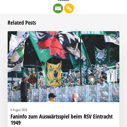
Related Posts
Faninfo
zum
Auswärtsspiel
beim
RSV
Eintracht
1949
6. August 2026
Faninfo zum Auswärtsspiel beim RSV Eintracht
1949