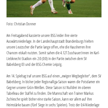
Foto: Christian Donner
Am Freitagabend kassierte unsere BSG leider ihre vierte
Auswärtsniederlage. In der Landeshauptstadt Brandenburgs hielten
unsere Leutzscher die Partie lange offen, ehe die Hausherren ihre
Chancen eiskalt nutzten. Somit sahen die 4.127 Zuschauer:Innen im Karl-
Liebknecht-Stadion ein 2:0 (0:0) in der Partie zwischen dem SV
Babelsberg 03 und der BSG Chemie Leipzig.
Am 14. Spieltag traf unsere BSG auf einen „ewigen Wegbegleiter“, dem SV
Babelsberg. In bisher jeder Regionalliga-Saison waren die Potsdamer ein
Gegner unserer Grün-Weißen. Diese Saison ist Nulldrei im oberen
Tabelleau der Staffel zu finden. Die Mannschaft von Trainer Markus
Zschiesche spielt bisher eine starke Saison, kann vor allem auf ihre
Heimstärke bauen (fünf Siege in sechs Spielen). Trotz der 0:4-Niederlage