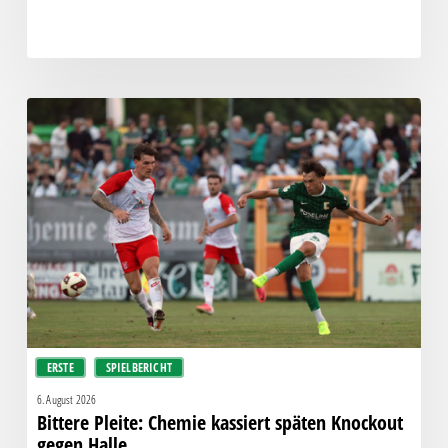
Bittere
Pleite:
Chemie
kassiert
späten
Knockout
gegen
Halle
ERSTE
SPIELBERICHT
6. August 2026
Bittere Pleite: Chemie kassiert späten Knockout
gegen Halle