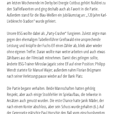
am letzten Wochenende im Derby bei Energie Cottbus gehört Nulldrei zu
den Staffelfavoriten und ging deshalb auch als Favorit in die Partie.
Außerdem stand für die Blau-Weißen ein Jubiläumstag an: „120 Jahre Karl-
Liebknecht-Stadion“ wurde gefeiert.
Unsere BSG wollte dabei als „Party-Crasher“ fungieren. Zuletzt zeigte man
gegen den ehemaligen Tabellenführer Greifswald eine ansprechende
Leistung und knüpfte der Fuchs-Elf einen Zähler ab, blieb aber wieder
ohne eigenen Treffer. Daran wollte man weiter arbeiten und auch etwas
Zählbares aus der Filmstadt mitnehmen. Damit dies gelingen sollte,
änderte BSG-Trainer Miroslav Jagatic seine Elf auf einer Position: Philipp
Wendt startete für Manuel Wajer; außerdem nahm Florian Brügmann
nach seiner Verletzungspause wieder auf der Bank Platz.
Die Partie begann verhalten. Beide Mannschaften hatten gehörig
Respekt, aber auch einige Stockfehler im Spielaufbau, die teilweise in
Ansätzen auch genutzt wurden. Die erste Chance hatte Janik Mäder, der
nach einem Konter abschloss, aber sein Schuss wurde gehalten (6.). Auf
der Gegenseite grätschte Paul Horschig den Ball vorm einschussbereiten