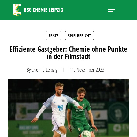
Skip
Menu
to
main
Close
content
Menu
ERSTE
SPIELBERICHT
Effiziente Gastgeber: Chemie ohne Punkte
in der Filmstadt
By
Chemie Leipzig
11. November 2023