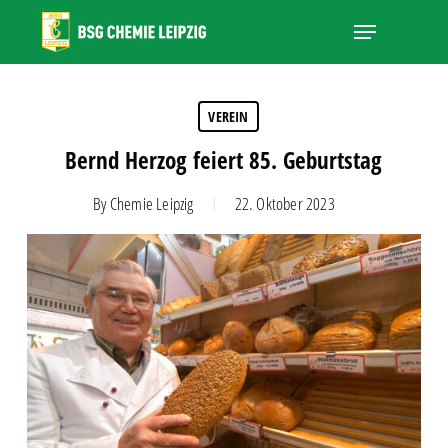
Skip
Menu
to
main
Close
content
Menu
VEREIN
Bernd Herzog feiert 85. Geburtstag
By
Chemie Leipzig
22. Oktober 2023