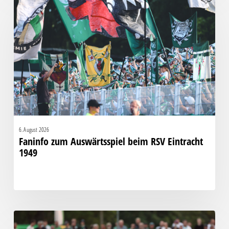
zum
Auswärtsspiel
beim
RSV
Eintracht
1949
6. August 2026
Faninfo zum Auswärtsspiel beim RSV Eintracht
1949
Bittere
Pleite: