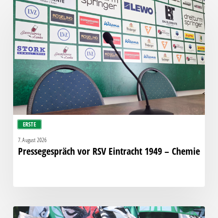
vor
RSV
Eintracht
1949
–
Chemie
ERSTE
7. August 2026
Pressegespräch vor RSV Eintracht 1949 – Chemie
Faninfo