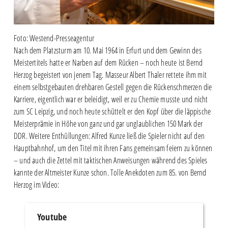
Foto: Westend-Presseagentur
Nach dem Platzsturm am 10. Mai 1964 in Erfurt und dem Gewinn des
Meistertitels hatte er Narben auf dem Rücken – noch heute ist Bernd
Herzog begeistert von jenem Tag. Masseur Albert Thaler rettete ihm mit
einem selbstgebauten drehbaren Gestell gegen die Rückenschmerzen die
Karriere, eigentlich war er beleidigt, weil er zu Chemie musste und nicht
zum SC Leipzig, und noch heute schüttelt er den Kopf über die läppische
Meisterprämie in Höhe von ganz und gar unglaublichen 150 Mark der
DDR. Weitere Enthüllungen: Alfred Kunze ließ die Spieler nicht auf den
Hauptbahnhof, um den Titel mit ihren Fans gemeinsam feiern zu können
– und auch die Zettel mit taktischen Anweisungen während des Spieles
kannte der Altmeister Kunze schon. Tolle Anekdoten zum 85. von Bernd
Herzog im Video:
Youtube