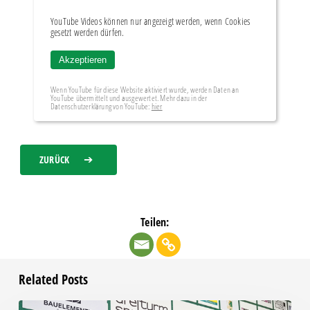
YouTube Videos können nur angezeigt werden, wenn Cookies
gesetzt werden dürfen.
Akzeptieren
Wenn YouTube für diese Website aktiviert wurde, werden Daten an
YouTube übermittelt und ausgewertet. Mehr dazu in der
Datenschutzerklärung von YouTube:
hier
ZURÜCK
Teilen:
Related Posts
Pressegespräch