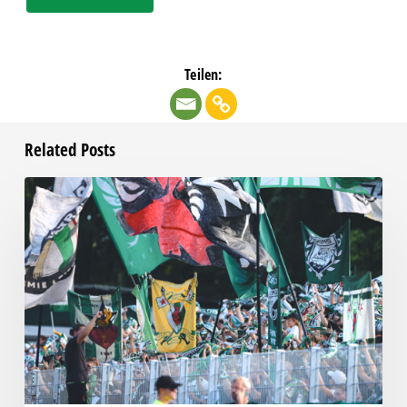
Teilen:
Related Posts
Faninfo
zum
Auswärtsspiel
beim
RSV
Eintracht
1949