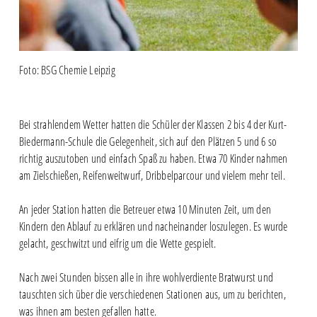
Foto: BSG Chemie Leipzig
Bei strahlendem Wetter hatten die Schüler der Klassen 2 bis 4 der Kurt-
Biedermann-Schule die Gelegenheit, sich auf den Plätzen 5 und 6 so
richtig auszutoben und einfach Spaß zu haben. Etwa 70 Kinder nahmen
am Zielschießen, Reifenweitwurf, Dribbelparcour und vielem mehr teil.
An jeder Station hatten die Betreuer etwa 10 Minuten Zeit, um den
Kindern den Ablauf zu erklären und nacheinander loszulegen. Es wurde
gelacht, geschwitzt und eifrig um die Wette gespielt.
Nach zwei Stunden bissen alle in ihre wohlverdiente Bratwurst und
tauschten sich über die verschiedenen Stationen aus, um zu berichten,
was ihnen am besten gefallen hatte.