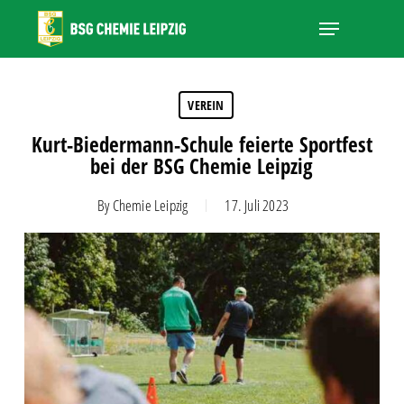
Skip
Menu
to
main
Close
content
Menu
VEREIN
Kurt-Biedermann-Schule feierte Sportfest
bei der BSG Chemie Leipzig
By
Chemie Leipzig
17. Juli 2023