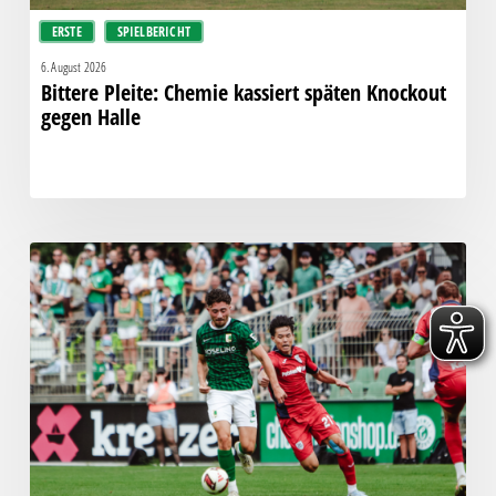
ERSTE
SPIELBERICHT
6. August 2026
Bittere Pleite: Chemie kassiert späten Knockout
gegen Halle
“Einer
für
alle,
alle
für
einen!”
–
Chemie
empfängt
den