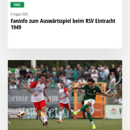
FANS
6. August 2026
Faninfo zum Auswärtsspiel beim RSV Eintracht
1949
Bittere
Pleite:
Chemie
kassiert
späten
Knockout
gegen
Halle