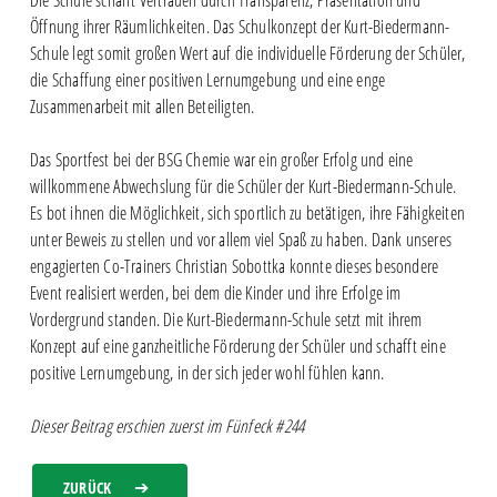
Die Schule schafft Vertrauen durch Transparenz, Präsentation und
Öffnung ihrer Räumlichkeiten. Das Schulkonzept der Kurt-Biedermann-
Schule legt somit großen Wert auf die individuelle Förderung der Schüler,
die Schaffung einer positiven Lernumgebung und eine enge
Zusammenarbeit mit allen Beteiligten.
Das Sportfest bei der BSG Chemie war ein großer Erfolg und eine
willkommene Abwechslung für die Schüler der Kurt-Biedermann-Schule.
Es bot ihnen die Möglichkeit, sich sportlich zu betätigen, ihre Fähigkeiten
unter Beweis zu stellen und vor allem viel Spaß zu haben. Dank unseres
engagierten Co-Trainers Christian Sobottka konnte dieses besondere
Event realisiert werden, bei dem die Kinder und ihre Erfolge im
Vordergrund standen. Die Kurt-Biedermann-Schule setzt mit ihrem
Konzept auf eine ganzheitliche Förderung der Schüler und schafft eine
positive Lernumgebung, in der sich jeder wohl fühlen kann.
Dieser Beitrag erschien zuerst im Fünfeck #244
ZURÜCK