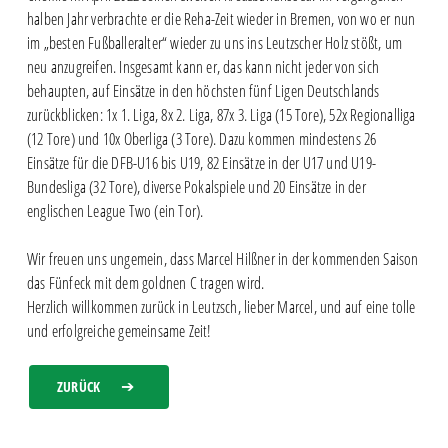
halben Jahr verbrachte er die Reha-Zeit wieder in Bremen, von wo er nun
im „besten Fußballeralter“ wieder zu uns ins Leutzscher Holz stößt, um
neu anzugreifen. Insgesamt kann er, das kann nicht jeder von sich
behaupten, auf Einsätze in den höchsten fünf Ligen Deutschlands
zurückblicken: 1x 1. Liga, 8x 2. Liga, 87x 3. Liga (15 Tore), 52x Regionalliga
(12 Tore) und 10x Oberliga (3 Tore). Dazu kommen mindestens 26
Einsätze für die DFB-U16 bis U19, 82 Einsätze in der U17 und U19-
Bundesliga (32 Tore), diverse Pokalspiele und 20 Einsätze in der
englischen League Two (ein Tor).
Wir freuen uns ungemein, dass Marcel Hilßner in der kommenden Saison
das Fünfeck mit dem goldnen C tragen wird.
Herzlich willkommen zurück in Leutzsch, lieber Marcel, und auf eine tolle
und erfolgreiche gemeinsame Zeit!
ZURÜCK