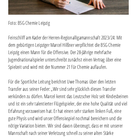
Foto: BSG Chemie Leipzig
Feinschliff am Kader der Herren-Regionalligamannschaft 2023/24: Mit
dem gebürtigen Leipziger Marcel Hilßner verpflichtet die BSG Chemie
Leipzig einen Mann für die Offensive. Der 28-Jährige mehrfache
Jugendnationalspieler unterschreibt zunächst einen Vertrag über eine
Spielzeit und wird mit der Nummer 21 für Chemie auflaufen.
Für die Sportliche Leitung berichtet Uwe Thomas über den letzten
Transfer aus seiner Feder: „Wir sind sehr glücklich diesen Transfer
verkünden zu dürfen. Marcel kennt das Leutzscher Holz seit Kindesbeinen
und ist ein sehr talentierter Flügelspieler, der eine hohe Qualität und viel
Erfahrung vorzuweisen hat. Er hat einen sehr starken linken Fuß, eine
gute Physis und wird unser Offensivspiel nochmal bereichern und die
nötige Variation bieten. Wir sind davon überzeugt, dass er mit unserer
Mannschaft nach seiner Verletzung schnell zu seiner alten Stärke