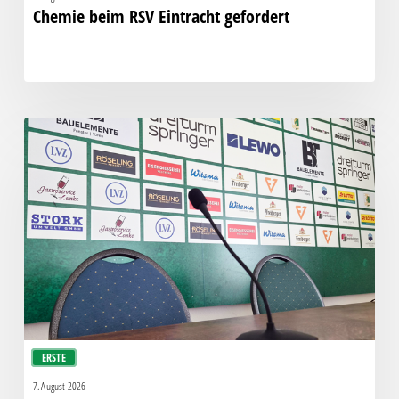
Chemie beim RSV Eintracht gefordert
Pressegespräch
vor
RSV
Eintracht
1949
–
Chemie
ERSTE
7. August 2026