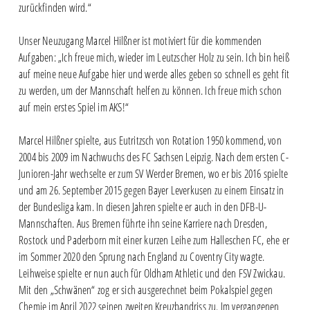
zurückfinden wird.“
Unser Neuzugang Marcel Hilßner ist motiviert für die kommenden
Aufgaben: „Ich freue mich, wieder im Leutzscher Holz zu sein. Ich bin heiß
auf meine neue Aufgabe hier und werde alles geben so schnell es geht fit
zu werden, um der Mannschaft helfen zu können. Ich freue mich schon
auf mein erstes Spiel im AKS!“
Marcel Hilßner spielte, aus Eutritzsch von Rotation 1950 kommend, von
2004 bis 2009 im Nachwuchs des FC Sachsen Leipzig. Nach dem ersten C-
Junioren-Jahr wechselte er zum SV Werder Bremen, wo er bis 2016 spielte
und am 26. September 2015 gegen Bayer Leverkusen zu einem Einsatz in
der Bundesliga kam. In diesen Jahren spielte er auch in den DFB-U-
Mannschaften. Aus Bremen führte ihn seine Karriere nach Dresden,
Rostock und Paderborn mit einer kurzen Leihe zum Halleschen FC, ehe er
im Sommer 2020 den Sprung nach England zu Coventry City wagte.
Leihweise spielte er nun auch für Oldham Athletic und den FSV Zwickau.
Mit den „Schwänen“ zog er sich ausgerechnet beim Pokalspiel gegen
Chemie im April 2022 seinen zweiten Kreuzbandriss zu. Im vergangenen