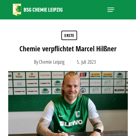
Skip
Menu
to
main
Close
content
Menu
ERSTE
Chemie verpflichtet Marcel Hilßner
By
Chemie Leipzig
5. Juli 2023