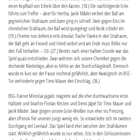
einen Kopfball von Eshele über den Kasten. (18.) Die nachfolgende Ecke
führte zum Treffer – aber für Hertha. Janik Mäder verliert den Ball am
gegnerischen Strafraum und dann ging es schnell. Zwei-gegen-Eins im
chemischen Strafraum, der Ball wird quergelegt und Kesik schiebt ein.
(19.) Chemie nun defensiv teils desolat: flache Flanke in den Strafraum,
der Ball geht an Freund und Feind vorbei und am Ende muss Rölke nur
den Fuß hinhalten – 3:0. (27.) Bereits nach einer halben Stunde war das
Spiel quasi entschieden. Zwar wehrten sich unsere Chemiker gegen die
drohende Niederlage, aber es fehlte an der Durchschlagskraft. Dennoch
wurde es kurz vor der Pause nochmal gefährlich, aber Kwasigroch im BSC-
Tor verhinderte gegen Timo Mauer den Einschlag. (36.)
BSG-Trainer Miroslav Jagatic reagierte auf die eher durchwachsene erste
Halbzeit und brachte Florian Kirstein und Denis Jäpel für Timo Mauer und
Janik Mäder. Zwar gingen unsere Grün-Weißen nun eher ins Pressing,
aber offensiv fiel unseren Jungs wenig ein. So entwickelte sich im zweiten
Durchgang viel Leerlauf. Das Spiel fand eher zwischen den Strafräumen
statt. Wirklich gefährlich wurde es nur selten. Erst in den Schlussminuten