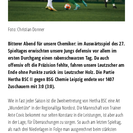
Foto: Christian Donner
Bitterer Abend für unsere Chemiker: im Auswärtsspiel des 27.
Spieltages erwischten unsere Jungs defensiv vor allem im
ersten Durchgang einen rabenschwarzen Tag. Da auch
offensiv oft die Präzision fehlte, fahren unsere Leutzscher am
Ende ohne Punkte zurück ins Leutzscher Holz. Die Partie
Hertha BSC II gegen BSG Chemie Leipzig endete vor 1407
Zuschauern mit 3:0 (3:0).
Wie in fast jeder Saison ist die Zweitvertretung von Hertha BSC eine Art
„Wundertüte“ in der Regionalliga Nordost. Die Mannschaft von Trainer
Ante Covic bekommt nur selten Konstanz in die Leistungen, ist aber auch
in der Lage, für Überraschungen zu sorgen. So auch am letzten Spieltag,
als nach drei Niederlagen in Folge man ausgerechnet beim stärksten