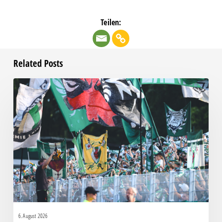
Teilen:
Related Posts
Faninfo
zum
Auswärtsspiel
beim
RSV
Eintracht
1949
6. August 2026