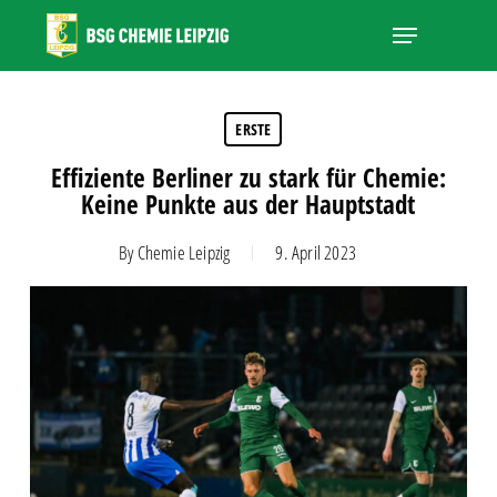
Skip
Menu
to
main
Close
content
Menu
ERSTE
Effiziente Berliner zu stark für Chemie:
Keine Punkte aus der Hauptstadt
By
Chemie Leipzig
9. April 2023