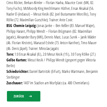
Cimo Röcker, Berkan Alimler – Florian Haxha, Maurice Covic (MK, 82.
Tony Fuchs), McMoordy King Aerchlimann Hüther, Ensar Aksakal (56.
Nader El-Jindaoui) – Mesut Kesik (82. Joel Bustamante Morcillo), Tony
Rölke (72. Maximilian Gurschke); Trainer: Ante Covic
BSG Chemie Leipzig:
Jonas Janke – Ben Keßler (83. Manuel Wajer),
Philipp Harant, Philipp Wendt – Florian Brügmann (82. Maximilian
Jagatic), Alexander Bury (MK), Dennis Mast, Lucas Surek – Janik Mäder
(46. Florian Kirstein), Manassé Eshele (73. Anton Kanther), Timo Mauer
(46. Denis Jäpel); Trainer: Miroslav Jagatic
Tore:
1:0 Ensar Aksakal (8.), 2:0 Mesut Kesik (19.), 3:0 Tony Rölke (27.)
Gelbe Karten:
Mesut Kesik / Philipp Wendt (gesperrt gegen Viktoria
Berlin)
Schiedsrichter:
Daniel Bartnitzki (Erfurt), Marko Wartmann, Benjamin
Sterbinger
Zuschauer:
1407 im Stadion am Wurfplatz (ca. 400 Chemiefans)
ZURÜCK