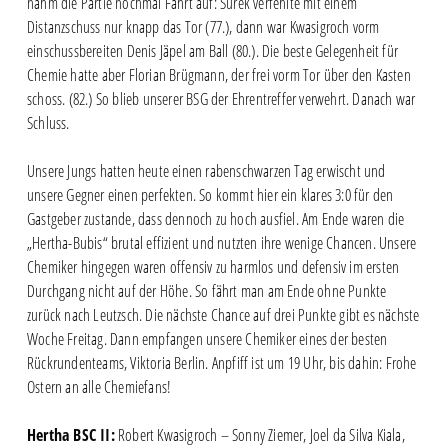
nahm die Partie nochmal Fahrt auf: Surek verfehlte mit einem
Distanzschuss nur knapp das Tor (77.), dann war Kwasigroch vorm
einschussbereiten Denis Jäpel am Ball (80.). Die beste Gelegenheit für
Chemie hatte aber Florian Brügmann, der frei vorm Tor über den Kasten
schoss. (82.) So blieb unserer BSG der Ehrentreffer verwehrt. Danach war
Schluss.
Unsere Jungs hatten heute einen rabenschwarzen Tag erwischt und
unsere Gegner einen perfekten. So kommt hier ein klares 3:0 für den
Gastgeber zustande, dass dennoch zu hoch ausfiel. Am Ende waren die
„Hertha-Bubis“ brutal effizient und nutzten ihre wenige Chancen. Unsere
Chemiker hingegen waren offensiv zu harmlos und defensiv im ersten
Durchgang nicht auf der Höhe. So fährt man am Ende ohne Punkte
zurück nach Leutzsch. Die nächste Chance auf drei Punkte gibt es nächste
Woche Freitag. Dann empfangen unsere Chemiker eines der besten
Rückrundenteams, Viktoria Berlin. Anpfiff ist um 19 Uhr, bis dahin: Frohe
Ostern an alle Chemiefans!
Hertha BSC II:
Robert Kwasigroch – Sonny Ziemer, Joel da Silva Kiala,