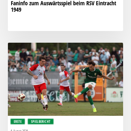
Faninfo zum Auswärtsspiel beim RSV Eintracht
1949
Bittere
Pleite:
Chemie
kassiert
späten
Knockout
gegen
Halle
ERSTE
SPIELBERICHT
6. August 2026