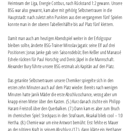
Heimteam der Liga, Energie Cottbus, nach Rückstand 1:2 gewann. Unsere
BSG war also gewarnt, kam aber mit gehörig Selbstvertrauen in die
Hauptstadt: nach zuletzt zehn Punkten aus den vergangenen fünf Spielen
konnte man in der oberen Tabellenhälfte bis auf Platz fünf klettern.
Damit man auch am heutigen Abendspiel weiter in der Erfolgsspur
bleiben sollte, änderte BSG-Trainer Miroslav Jagatic seine Elf auf drei
Positionen: Jonas Janke gab sein Saisonsdebüt; Ben Keßler und Manassé
Eshele rückten für Paul Horschig und Denis Jäpel in die Mannschaft.
Alexander Bury führte unsere BSG erstmals als Kapitän auf den Platz.
Das getankte Selbstvertrauen unsere Chemiker spiegelte sich in den
ersten zehn Minuten auch auf dem Platz wieder. Bereits nach wenigen
Minuten hatte Janik Mäder die erste Abschlusschance, verzog aber um
knapp einen Meter über den Kasten. (5.) Kurz danach zischte ein Philipp
Harant-Freistoß über den Querbalken. (7.) Dann kam es aber zum Bruch
im chemischen Spiel: Steckpass in den Strafraum, Aksakal blieb cool – 1:0
Hertha. (8.) Chemie war um eine Antwort bemüht: Erst fehlte es Mauer
an der nötigen Kraft in seinem Abschluss (17.), dann klärte ein Herthaner