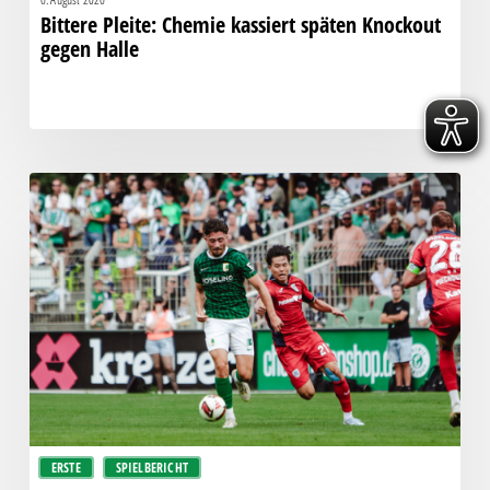
Bittere Pleite: Chemie kassiert späten Knockout
gegen Halle
“Einer
für
alle,
alle
für
einen!”
–
Chemie
empfängt
den
Halleschen
ERSTE
SPIELBERICHT
FC