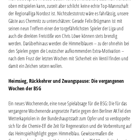
oben mitspielen kann, zurzeit aber schlicht keine echte Top-Mannschaft
der Regionalliga Nordost ist. Nichtsdestotrotz wäre es fahrlässig, unsere
Gäste aus Chemnitz zu unterschätzen: Gerade Felix Brügmann ist mit
seinen neun Treffern einer der torgefährlichsten Spieler der Liga und
auch die direkten Freistöße von Chris Löwe können stets brenzlig
werden. Darüberhinaus werden die Himmelblauen – zu der ohnehin bei
den Spielen gegen die Leutzscher aufkommenden Extra-Motivation –
nach dem Frust der letzten Wochen mit Sicherheit ein Ventil finden und
damit ein Zeichen setzen wollen.
Heimsieg, Rückkehrer und Zwangspause: Die vergangenen
Wochen der BSG
Ein neues Wochenende, eine neue Spielabsage für die BSG: Die für das
vergangene Wochenende angesetzte Partie gegen den Berliner AK fiel den
Wetterkapriolen in der Bundeshauptstadt zum Opfer und so verdoppelte
sich für die Chemie-Elf die Zeit für Regeneration und die Vorbereitung auf
das Heimspielhighlight gegen Himmelblau. Gewissermaßen die