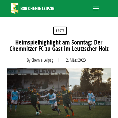
Skip
Menu
to
main
Close
content
Menu
ERSTE
Heimspielhighlight am Sonntag: Der
Chemnitzer FC zu Gast im Leutzscher Holz
By
Chemie Leipzig
12. März 2023