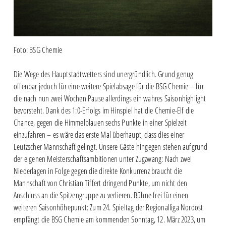
Foto: BSG Chemie
Die Wege des Hauptstadtwetters sind unergründlich. Grund genug
offenbar jedoch für eine weitere Spielabsage für die BSG Chemie – für
die nach nun zwei Wochen Pause allerdings ein wahres Saisonhighlight
bevorsteht. Dank des 1:0-Erfolgs im Hinspiel hat die Chemie-Elf die
Chance, gegen die Himmelblauen sechs Punkte in einer Spielzeit
einzufahren – es wäre das erste Mal überhaupt, dass dies einer
Leutzscher Mannschaft gelingt. Unsere Gäste hingegen stehen aufgrund
der eigenen Meisterschaftsambitionen unter Zugzwang: Nach zwei
Niederlagen in Folge gegen die direkte Konkurrenz braucht die
Mannschaft von Christian Tiffert dringend Punkte, um nicht den
Anschluss an die Spitzengruppe zu verlieren. Bühne frei für einen
weiteren Saisonhöhepunkt: Zum 24. Spieltag der Regionalliga Nordost
empfängt die BSG Chemie am kommenden Sonntag, 12. März 2023, um