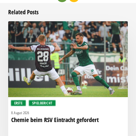
Related Posts
Chemie
beim
RSV
Eintracht
gefordert
ERSTE
SPIELBERICHT
8. August 2026
Chemie beim RSV Eintracht gefordert