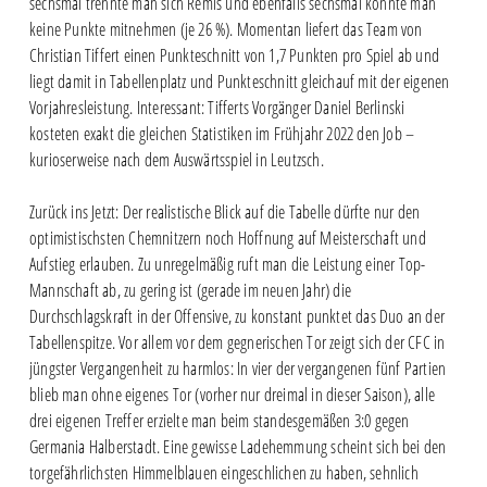
sechsmal trennte man sich Remis und ebenfalls sechsmal konnte man
keine Punkte mitnehmen (je 26 %). Momentan liefert das Team von
Christian Tiffert einen Punkteschnitt von 1,7 Punkten pro Spiel ab und
liegt damit in Tabellenplatz und Punkteschnitt gleichauf mit der eigenen
Vorjahresleistung. Interessant: Tifferts Vorgänger Daniel Berlinski
kosteten exakt die gleichen Statistiken im Frühjahr 2022 den Job –
kurioserweise nach dem Auswärtsspiel in Leutzsch.
Zurück ins Jetzt: Der realistische Blick auf die Tabelle dürfte nur den
optimistischsten Chemnitzern noch Hoffnung auf Meisterschaft und
Aufstieg erlauben. Zu unregelmäßig ruft man die Leistung einer Top-
Mannschaft ab, zu gering ist (gerade im neuen Jahr) die
Durchschlagskraft in der Offensive, zu konstant punktet das Duo an der
Tabellenspitze. Vor allem vor dem gegnerischen Tor zeigt sich der CFC in
jüngster Vergangenheit zu harmlos: In vier der vergangenen fünf Partien
blieb man ohne eigenes Tor (vorher nur dreimal in dieser Saison), alle
drei eigenen Treffer erzielte man beim standesgemäßen 3:0 gegen
Germania Halberstadt. Eine gewisse Ladehemmung scheint sich bei den
torgefährlichsten Himmelblauen eingeschlichen zu haben, sehnlich