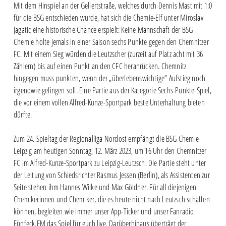
Mit dem Hinspiel an der Gellertstraße, welches durch Dennis Mast mit 1:0
für die BSG entschieden wurde, hat sich die Chemie-Elf unter Miroslav
Jagatic eine historische Chance erspielt: Keine Mannschaft der BSG
Chemie holte jemals in einer Saison sechs Punkte gegen den Chemnitzer
FC. Mit einem Sieg würden die Leutzscher (zurzeit auf Platz acht mit 36
Zählern) bis auf einen Punkt an den CFC heranrücken. Chemnitz
hingegen muss punkten, wenn der „überlebenswichtige” Aufstieg noch
irgendwie gelingen soll. Eine Partie aus der Kategorie Sechs-Punkte-Spiel,
die vor einem vollen Alfred-Kunze-Sportpark beste Unterhaltung bieten
dürfte.
Zum 24. Spieltag der Regionalliga Nordost empfängt die BSG Chemie
Leipzig am heutigen Sonntag, 12. März 2023, um 16 Uhr den Chemnitzer
FC im Alfred-Kunze-Sportpark zu Leipzig-Leutzsch. Die Partie steht unter
der Leitung von Schiedsrichter Rasmus Jessen (Berlin), als Assistenten zur
Seite stehen ihm Hannes Wilke und Max Göldner. Für all diejenigen
Chemikerinnen und Chemiker, die es heute nicht nach Leutzsch schaffen
können, begleiten wie immer unser App-Ticker und unser Fanradio
Fünfeck.FM das Spiel für euch live. Darüberhinaus überträgt der