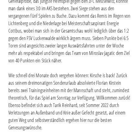
Generalprobe, das jüngste Heimspiel gegen den ZFC Meuselwitz, konnte
man dank eines 3:0 im AKS bestehen. Zwei Siege stehen aus den
vergangenen fünf Spielen zu Buche. Dazu kommt das Remis im Regen von
Lichtenberg und die Niederlage bei Meisterschaftsaspirant Energie
Cottbus, wobei man sich in der Gesamtschau wohl lediglich über das 1:2
gegen den FSV Luckenwalde wirklich ärgern muss. Sieben Punkte bei 6:5
Toren sind angesichts zweier langer Auswärtsfahrten unter der Woche
mehr als respektabel und bringen das Team von Miroslav Jagatic dem Ziel
von 40 Punkten ein Stück näher.
Wie schnell drei Monate doch vergehen können: Kirsche is back! Zurück
aus seinem dreimonatigen Sonderurlaub absolvierte Florian Kirstein
bereits zwei Trainingseinheiten mit der Mannschaft und steht, zumindest
theoretisch, für das Spiel am Sonntag zur Verfügung. Willkommen zurück!
Ebenso befindet sich auch Tarik Reinhard, seit Sommer 2022 durch
Verletzungen an Außenband und Knie außer Gefecht gesetzt, auf einem
guten Weg und selbstverständlich ergehen hier nur die besten
Genesungswünsche.