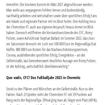
Immerhin: Die Insolvenz konnte im März 2021 abgeschlossen werden.
Man wolle aus vergangenen Fehlern lernen und bodenständig,
nachhaltig arbeiten und wirtschaften sowie über sportlichen Erfolg Fans
wie lokale und regionale Partner mit ins Boot holen: Den Aufstieg muss
der Chemnitzer FC auch aus eigenem Anspruch heraus immer im Blick
haben. Dennoch eröffneten die Vorstandsvorsitzende des CFC, Romy
Polster, sowie Aufsichtsrat Stephan Ballack im Sommer 2022, dass kurz
vor Saisonstart dennoch ein Loch von 500 000 Euro im Regionalliga-Etat
klaffte. 800 000 Euro Kosten für das Nachwuchsleistungszentrum,
Corona, ausbleibender sportlicher Erfolg, Energiekrise – an der
Gellertstraße, laut bemerkenswert deutlicher Aussage von Romy Polster,
ist der Aufstieg „wirtschaftlich überlebenswichtig.“
Quo vadis, CFC? Das Fußballjahr 2023 in Chemnitz
Soviel zu den Plänen und Wünschen an der Gellertstraße. Nun zu den
Fakten: Nach 23 Spielen steht der Chemnitzer FC mit 39 Punkten auf
Rang sechs der Regionalliga. Elfmal ging man als Sieger vom Platz (48 %),