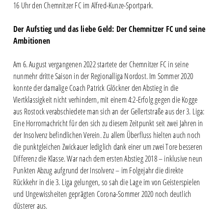
16 Uhr den Chemnitzer FC im Alfred-Kunze-Sportpark.
Der Aufstieg und das liebe Geld: Der Chemnitzer FC und seine
Ambitionen
Am 6. August vergangenen 2022 startete der Chemnitzer FC in seine
nunmehr dritte Saison in der Regionalliga Nordost. Im Sommer 2020
konnte der damalige Coach Patrick Glöckner den Abstieg in die
Viertklassigkeit nicht verhindern, mit einem 4:2-Erfolg gegen die Kogge
aus Rostock verabschiedete man sich an der Gellertstraße aus der 3. Liga:
Eine Horrornachricht für den sich zu diesem Zeitpunkt seit zwei Jahren in
der Insolvenz befindlichen Verein. Zu allem Überfluss hielten auch noch
die punktgleichen Zwickauer lediglich dank einer um zwei Tore besseren
Differenz die Klasse. War nach dem ersten Abstieg 2018 – inklusive neun
Punkten Abzug aufgrund der Insolvenz – im Folgejahr die direkte
Rückkehr in die 3. Liga gelungen, so sah die Lage im von Geisterspielen
und Ungewissheiten geprägten Corona-Sommer 2020 noch deutlich
düsterer aus.