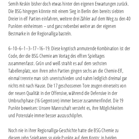
Semih Keskin bisher doch etwas hinter den eigenen Erwartungen zurück.
Die BSG hingegen könnte mit einem Sieg in Berlin den bereits siebten
Dreier in elf Partien einfahren, weitere drei Zähler auf dem Weg zu den 40
Punkten einheimsen – und ganz nebenbei weiter an der eigenen
Bestmarke in der Regionalliga basteln.
6–10–6–1–3–17–16–19. Diese kryptisch anmutende Kombination ist der
Code, der die BSG Chemie am Vortag des elften Spieltages
zusammenfasst. Grün und weiß strahlt es auf dem sechsten
Tabellenplatz, von ihren zehn Partien gingen sechs an die Chemie-Elf,
einmal trennte man sich unentschieden und nahm lediglich dreimal gar
nichts mit nach Hause. Die 17 geschossenen Tore zeugen einerseits von
der neuen Qualität in der Offensive, während die Defensive in der
Umbruchphase (16 Gegentore) immer besser zusammenfindet. Die 19
Punkte beweisen: Unsere Mannschaft versteht es, ihre Möglichkeiten
und Potenziale immer besser auszuschöpfen.
Noch nie in ihrer Regionalliga-Geschichte hatte die BSG Chemie zu
diesem zehn Spieltagen so viele Punkte auf dem Konto; in beiden