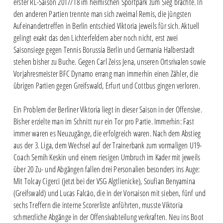
erster RL-Saison 2017/18 im heimischen Sportpark zum Sieg brachte. In
den anderen Partien trennte man sich zweimal Remis, die jüngsten
Aufeinandertreffen in Berlin entschied Viktoria jeweils für sich. Aktuell
gelingt exakt das den Lichterfeldern aber noch nicht, erst zwei
Saisonsiege gegen Tennis Borussia Berlin und Germania Halberstadt
stehen bisher zu Buche. Gegen Carl Zeiss Jena, unseren Ortsrivalen sowie
Vorjahresmeister BFC Dynamo errang man immerhin einen Zähler, die
übrigen Partien gegen Greifswald, Erfurt und Cottbus gingen verloren.
Ein Problem der Berliner Viktoria liegt in dieser Saison in der Offensive.
Bisher erzielte man im Schnitt nur ein Tor pro Partie. Immerhin: Fast
immer waren es Neuzugänge, die erfolgreich waren. Nach dem Abstieg
aus der 3. Liga, dem Wechsel auf der Trainerbank zum vormaligen U19-
Coach Semih Keskin und einem riesigen Umbruch im Kader mit jeweils
über 20 Zu- und Abgängen fallen drei Personalien besonders ins Auge:
Mit Tolcay Cigerci (jetzt bei der VSG Algtlienicke), Soufian Benyamina
(Greifswald) und Lucas Falcāo, die in der Vorsaison mit sieben, fünf und
sechs Treffern die interne Scorerliste anführten, musste Viktoria
schmerzliche Abgänge in der Offensivabteilung verkraften. Neu ins Boot