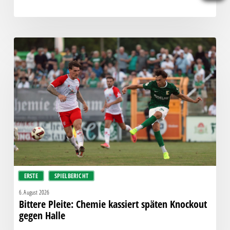
Bittere
Pleite:
Chemie
kassiert
späten
Knockout
gegen
Halle
ERSTE
SPIELBERICHT
6. August 2026
Bittere Pleite: Chemie kassiert späten Knockout
gegen Halle