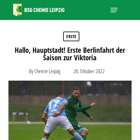
Skip
Menu
to
main
Close
content
Menu
ERSTE
Hallo, Hauptstadt! Erste Berlinfahrt der
Saison zur Viktoria
By
Chemie Leipzig
28. Oktober 2022