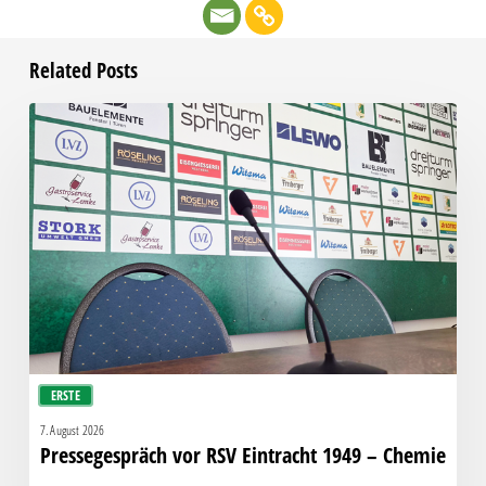
Related Posts
Pressegespräch
vor
RSV
Eintracht
1949
–
Chemie
ERSTE
7. August 2026
Pressegespräch vor RSV Eintracht 1949 – Chemie