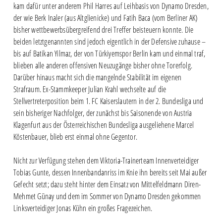
kam dafür unter anderem Phil Harres auf Leihbasis von Dynamo Dresden,
der wie Berk Inaler (aus Altglienicke) und Fatih Baca (vom Berliner AK)
bisher wettbewerbsübergreifend drei Treffer beisteuern konnte. Die
beiden letztgenannten sind jedoch eigentlich in der Defensive zuhause –
bis auf Batikan Yilmaz, der von Türkiyemspor Berlin kam und einmal traf,
blieben alle anderen offensiven Neuzugänge bisher ohne Torerfolg.
Darüber hinaus macht sich die mangelnde Stabilität im eigenen
Strafraum. Ex-Stammkeeper Julian Krahl wechselte auf die
Stellvertreterposition beim 1. FC Kaiserslautern in der 2. Bundesliga und
sein bisheriger Nachfolger, der zunächst bis Saisonende von Austria
Klagenfurt aus der Österreichischen Bundesliga ausgeliehene Marcel
Köstenbauer, blieb erst einmal ohne Gegentor.
Nicht zur Verfügung stehen dem Viktoria-Trainerteam Innenverteidiger
Tobias Gunte, dessen Innenbandanriss im Knie ihn bereits seit Mai außer
Gefecht setzt; dazu steht hinter dem Einsatz von Mittelfeldmann Diren-
Mehmet Günay und dem im Sommer von Dynamo Dresden gekommen
Linksverteidiger Jonas Kühn ein großes Fragezeichen.