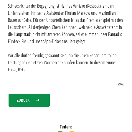
Schiedsrichter der Begegnung ist Hannes Ventzke (Rostock), an den
Linien stehen ihm seine Assistenten Florian Markow und Maximilian
Bauer zur Seite. Für den Unparteiischen ist es das Premierenspiel mit den
Leutzschern. All denjenigen Chemiker:innen, welche die Auswärtsfahrt in
die Hauptstadt nicht mit antreten können, sei wie immer unser Fanradio
Fünfeck.FM und unser App-Ticker ans Herz gelegt.
Wir alle dürfen freudig gespannt sein, ob die Chemiker an ihre tollen
Leistungen der letzten Wochen anknüpfen können. In diesem Sinne:
Forza, BSG!
kiro
ZURÜCK
Teilen: