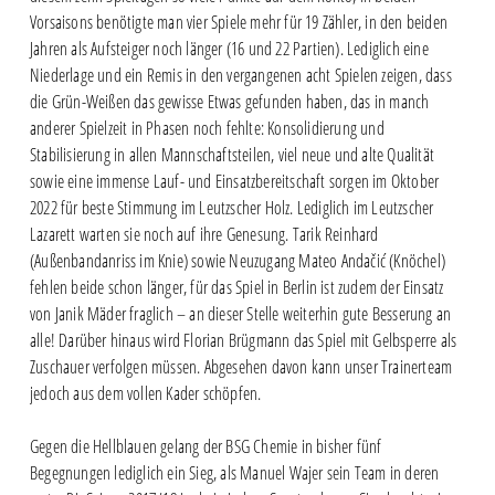
Vorsaisons benötigte man vier Spiele mehr für 19 Zähler, in den beiden
Jahren als Aufsteiger noch länger (16 und 22 Partien). Lediglich eine
Niederlage und ein Remis in den vergangenen acht Spielen zeigen, dass
die Grün-Weißen das gewisse Etwas gefunden haben, das in manch
anderer Spielzeit in Phasen noch fehlte: Konsolidierung und
Stabilisierung in allen Mannschaftsteilen, viel neue und alte Qualität
sowie eine immense Lauf- und Einsatzbereitschaft sorgen im Oktober
2022 für beste Stimmung im Leutzscher Holz. Lediglich im Leutzscher
Lazarett warten sie noch auf ihre Genesung. Tarik Reinhard
(Außenbandanriss im Knie) sowie Neuzugang Mateo Andačić (Knöchel)
fehlen beide schon länger, für das Spiel in Berlin ist zudem der Einsatz
von Janik Mäder fraglich – an dieser Stelle weiterhin gute Besserung an
alle! Darüber hinaus wird Florian Brügmann das Spiel mit Gelbsperre als
Zuschauer verfolgen müssen. Abgesehen davon kann unser Trainerteam
jedoch aus dem vollen Kader schöpfen.
Gegen die Hellblauen gelang der BSG Chemie in bisher fünf
Begegnungen lediglich ein Sieg, als Manuel Wajer sein Team in deren