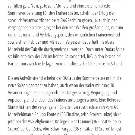
zu füllen galt. Nun, gute acht Monate und eine erste komplette
Sommervorbereitung für den Trainer später, scheint der Erfolg den
sportlich Verantwortlichen beim BAK Recht zu geben. Ja, auch in der
vergangenen Spielzeit ging es bei den Rot-Weißen großartig los, nur um
durch Corona- und Verletzungspech, den winterlichen Trainerwechsel
sowie einen Februar und März zum Vergessen dauerhaft ins obere
Mittelfeld der Tabelle durchgereicht zu werden. Doch unter Dudas Ägide
stabilisierte sich der BAK im letzten Saisondrittel, ließ in den letzten elf
Partien nur zwei Niederlagen zu und holte starke 1,9 Punkte im Schnitt.
Diesen Aufwärtstrend scheint der BAK aus der Sommerpause mit in die
neue Saison gebracht zu haben, auch wenn der Kader mit rund 30
Veränderungen einer ausgedehnten Umgestaltung, Verjüngung und
Anpassung an die Ideen des Trainers unterzogen wurde. Eine Reihe von
Stammkräften der vergangenen Spielzeit verabschiedete sich vom AK:
Mittelfeldmann Philipp Fontein (36 Einsätze, zehn Scorerpunkte) kickt
jetzt bei der VSG Altglienicke, Kollege Lukas Lämmel (36 Einsätze, neun
Scorer) bei Carl Zeiss, Abu Bakarr Kargbo (36 Einsätze, 13 Scorer) knipst