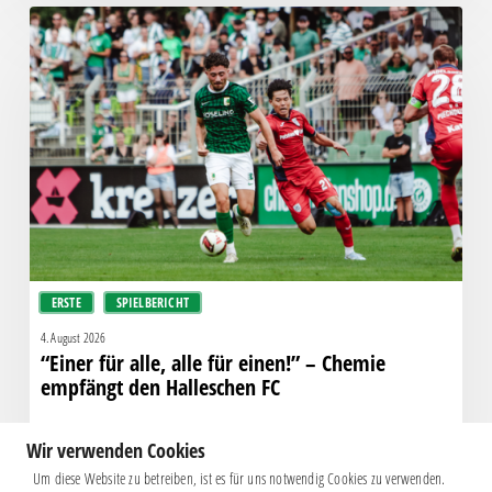
“Einer
für
alle,
alle
für
einen!”
–
Chemie
empfängt
den
Halleschen
ERSTE
SPIELBERICHT
FC
4. August 2026
“Einer für alle, alle für einen!” – Chemie
empfängt den Halleschen FC
Wir verwenden Cookies
Um diese Website zu betreiben, ist es für uns notwendig Cookies zu verwenden.