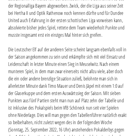
der Regionalliga Bayern abgeworben. Zwick, der die Liga aus seiner Zeit
bei Hertha II und Optik Rathenow noch kennen dürfte und für Dundee
United auch Erfahrung in der ersten schottischen Liga vorweisen kann,
absolvierte bisher jedes Spiel, rettete dem Team wiederholt Punkte und
musste insgesamt erst ein einziges Mal hinter sich greifen.
Die Leutzscher Elf auf der anderen Seite scheint langsam ebenfalls voll in
der Saison angekommen zu sein und erkämpfte sich mit viel Einsatz und
Leidenschaft in letzter Minute einen Sieg in Meuselwitz. Nach einem
munteren Spiel, in dem man zwar einerseits nicht allzu viele, aber doch
die ein oder andere brenzlige Situation zuließ, belohnte man sich in
allerletzter Minute dank Timo Mauer und Denis Jäpel mit einem 1:0 auf
der Glaserkuppe und dem ersten Auswärtssieg der Saison. Mit sieben
Punkten aus fünf Partien steht man nun auf Platz zehn der Tabelle und
ist inklusive des Pokalspiels beim VfB Schöneck nun seit vier Spielen
ohne Niederlage. Dies will man gegen den Tabellenführer natürlich exakt
so beibehalten, nicht zuletzt wegen des in der folgenden Woche
(Sonntag, 25. September 2022, 16 Uhr) anstehenden Pokalderbys gegen