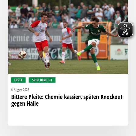
Bittere
Pleite:
Chemie
kassiert
späten
Knockout
gegen
Halle
ERSTE
SPIELBERICHT
6. August 2026
Bittere Pleite: Chemie kassiert späten Knockout
gegen Halle