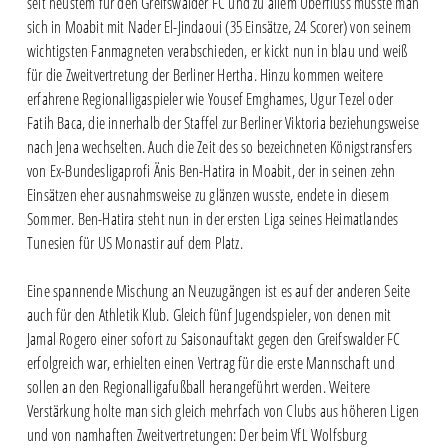
seit neustem für den Greifswalder FC und zu allem Überfluss musste man
sich in Moabit mit Nader El-Jindaoui (35 Einsätze, 24 Scorer) von seinem
wichtigsten Fanmagneten verabschieden, er kickt nun in blau und weiß
für die Zweitvertretung der Berliner Hertha. Hinzu kommen weitere
erfahrene Regionalligaspieler wie Yousef Emghames, Ugur Tezel oder
Fatih Baca, die innerhalb der Staffel zur Berliner Viktoria beziehungsweise
nach Jena wechselten. Auch die Zeit des so bezeichneten Königstransfers
von Ex-Bundesligaprofi Änis Ben-Hatira in Moabit, der in seinen zehn
Einsätzen eher ausnahmsweise zu glänzen wusste, endete in diesem
Sommer. Ben-Hatira steht nun in der ersten Liga seines Heimatlandes
Tunesien für US Monastir auf dem Platz.
Eine spannende Mischung an Neuzugängen ist es auf der anderen Seite
auch für den Athletik Klub. Gleich fünf Jugendspieler, von denen mit
Jamal Rogero einer sofort zu Saisonauftakt gegen den Greifswalder FC
erfolgreich war, erhielten einen Vertrag für die erste Mannschaft und
sollen an den Regionalligafußball herangeführt werden. Weitere
Verstärkung holte man sich gleich mehrfach von Clubs aus höheren Ligen
und von namhaften Zweitvertretungen: Der beim VfL Wolfsburg