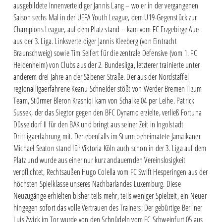
ausgebildete Innenverteidiger Jannis Lang – wo er in der vergangenen
Saison sechs Mal in der UEFA Youth League, dem U19-Gegenstück zur
Champions League, auf dem Platz stand – kam vom FC Erzgebirge Aue
aus der 3. Liga. Linksverteidiger Jannis Kleeberg (von Eintracht
Braunschweig) sowie Tim Seifert für die zentrale Defensive (vom 1. FC
Heidenheim) von Clubs aus der 2. Bundesliga, letzterer trainierte unter
anderem drei Jahre an der Säbener Straße. Der aus der Nordstaffel
regionalligaerfahrene Keanu Schneider stößt von Werder Bremen II zum
Team, Stürmer Bleron Krasniqi kam von Schalke 04 per Leihe. Patrick
Sussek, der das Siegtor gegen den BFC Dynamo erzielte, verließ Fortuna
Düsseldorf II für den BAK und bringt aus seiner Zeit in Ingolstadt
Drittligaerfahrung mit. Der ebenfalls im Sturm beheimatete Jamaikaner
Michael Seaton stand für Viktoria Köln auch schon in der 3. Liga auf dem
Platz und wurde aus einer nur kurz andauernden Vereinslosigkeit
verpflichtet, Rechtsaußen Hugo Colella vom FC Swift Hesperingen aus der
höchsten Spielklasse unseres Nachbarlandes Luxemburg. Diese
Neuzugänge erhielten bisher teils mehr, teils weniger Spielzeit, ein Neuer
hingegen sofort das volle Vertrauen des Trainers: Der gebürtige Berliner
Luis Zwick im Tor wurde von den Schnüdeln vom FC Schweinfurt 05 aus