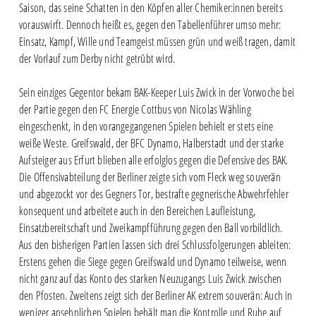
Saison, das seine Schatten in den Köpfen aller Chemiker:innen bereits
vorauswirft. Dennoch heißt es, gegen den Tabellenführer umso mehr:
Einsatz, Kampf, Wille und Teamgeist müssen grün und weiß tragen, damit
der Vorlauf zum Derby nicht getrübt wird.
Sein einziges Gegentor bekam BAK-Keeper Luis Zwick in der Vorwoche bei
der Partie gegen den FC Energie Cottbus von Nicolas Wähling
eingeschenkt, in den vorangegangenen Spielen behielt er stets eine
weiße Weste. Greifswald, der BFC Dynamo, Halberstadt und der starke
Aufsteiger aus Erfurt blieben alle erfolglos gegen die Defensive des BAK.
Die Offensivabteilung der Berliner zeigte sich vom Fleck weg souverän
und abgezockt vor des Gegners Tor, bestrafte gegnerische Abwehrfehler
konsequent und arbeitete auch in den Bereichen Laufleistung,
Einsatzbereitschaft und Zweikampfführung gegen den Ball vorbildlich.
Aus den bisherigen Partien lassen sich drei Schlussfolgerungen ableiten:
Erstens gehen die Siege gegen Greifswald und Dynamo teilweise, wenn
nicht ganz auf das Konto des starken Neuzugangs Luis Zwick zwischen
den Pfosten. Zweitens zeigt sich der Berliner AK extrem souverän: Auch in
weniger ansehnlichen Spielen behält man die Kontrolle und Ruhe auf