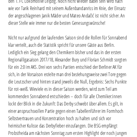
den 1. FC Lokomotive Leipzig. Noch nicht wieder dabei sein wird nach
wie vor Tarik Reinhard mit seinem Außenbandanriss im Knie, der Einsatz
der angeschlagenen Janik Mäder und Mateo Andačić ist nicht sicher. An
dieser Stelle wie immer nur die besten Genesungswünsche!
Nicht nur aufgrund der laufenden Saison sind die Rollen für Sonnabend
klar verteilt, auch die Statistik spricht für unsere Gäste aus Berlin.
Lediglich ein Sieg gelang den Chemikern bisher und das in der ersten
Regionalligasaison 2017/18, Alexander Bury und Florian Schmidt sorgten
für ein 2:0 im AKS. Drei von sechs Partien entschied der Berliner AK für
sich, in der Vorsaison erzielte man drei beziehungsweise zwei Tore gegen
die Leutzscher und hinten stand jeweils die Null, Ergebnis: Sechs Punkte
für rot-weiß. Wieviele es in dieser Saison werden, wird zum Teil am
kommenden Sonnabend entschieden – doch für alle Chemiker:innen
lockt der Blick in die Zukunft: Das Derby schwebt über allem. Es gilt, in
einer anspruchsvollen Partie gegen einen Tabellenführer im Formhoch
Selbstvertrauen und Konzentration hoch zu halten und sich vor
heimischer Kulisse das Derbyfieber einzufangen. Die BSG empfängt
Probstheida am nächsten Sonntag zum ersten Highlight der noch jungen