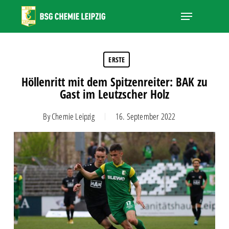
Skip
Menu
to
main
Close
content
Menu
ERSTE
Höllenritt mit dem Spitzenreiter: BAK zu
Gast im Leutzscher Holz
By
Chemie Leipzig
16. September 2022