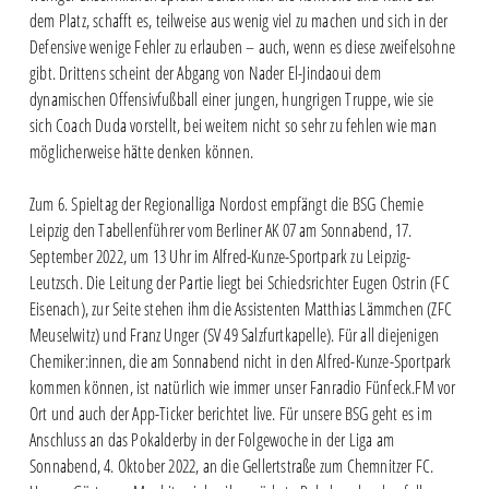
dem Platz, schafft es, teilweise aus wenig viel zu machen und sich in der
Defensive wenige Fehler zu erlauben – auch, wenn es diese zweifelsohne
gibt. Drittens scheint der Abgang von Nader El-Jindaoui dem
dynamischen Offensivfußball einer jungen, hungrigen Truppe, wie sie
sich Coach Duda vorstellt, bei weitem nicht so sehr zu fehlen wie man
möglicherweise hätte denken können.
Zum 6. Spieltag der Regionalliga Nordost empfängt die BSG Chemie
Leipzig den Tabellenführer vom Berliner AK 07 am Sonnabend, 17.
September 2022, um 13 Uhr im Alfred-Kunze-Sportpark zu Leipzig-
Leutzsch. Die Leitung der Partie liegt bei Schiedsrichter Eugen Ostrin (FC
Eisenach), zur Seite stehen ihm die Assistenten Matthias Lämmchen (ZFC
Meuselwitz) und Franz Unger (SV 49 Salzfurtkapelle). Für all diejenigen
Chemiker:innen, die am Sonnabend nicht in den Alfred-Kunze-Sportpark
kommen können, ist natürlich wie immer unser Fanradio Fünfeck.FM vor
Ort und auch der App-Ticker berichtet live. Für unsere BSG geht es im
Anschluss an das Pokalderby in der Folgewoche in der Liga am
Sonnabend, 4. Oktober 2022, an die Gellertstraße zum Chemnitzer FC.