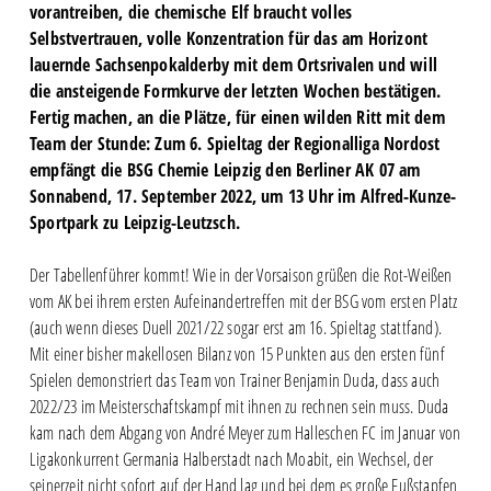
vorantreiben, die chemische Elf braucht volles
Selbstvertrauen, volle Konzentration für das am Horizont
lauernde Sachsenpokalderby mit dem Ortsrivalen und will
die ansteigende Formkurve der letzten Wochen bestätigen.
Fertig machen, an die Plätze, für einen wilden Ritt mit dem
Team der Stunde: Zum 6. Spieltag der Regionalliga Nordost
empfängt die BSG Chemie Leipzig den Berliner AK 07 am
Sonnabend, 17. September 2022, um 13 Uhr im Alfred-Kunze-
Sportpark zu Leipzig-Leutzsch.
Der Tabellenführer kommt! Wie in der Vorsaison grüßen die Rot-Weißen
vom AK bei ihrem ersten Aufeinandertreffen mit der BSG vom ersten Platz
(auch wenn dieses Duell 2021/22 sogar erst am 16. Spieltag stattfand).
Mit einer bisher makellosen Bilanz von 15 Punkten aus den ersten fünf
Spielen demonstriert das Team von Trainer Benjamin Duda, dass auch
2022/23 im Meisterschaftskampf mit ihnen zu rechnen sein muss. Duda
kam nach dem Abgang von André Meyer zum Halleschen FC im Januar von
Ligakonkurrent Germania Halberstadt nach Moabit, ein Wechsel, der
seinerzeit nicht sofort auf der Hand lag und bei dem es große Fußstapfen