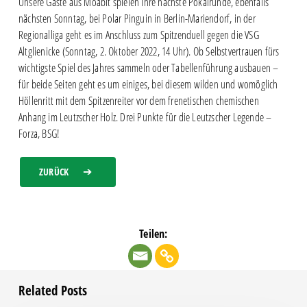
Unsere Gäste aus Moabit spielen ihre nächste Pokalrunde, ebenfalls
nächsten Sonntag, bei Polar Pinguin in Berlin-Mariendorf, in der
Regionalliga geht es im Anschluss zum Spitzenduell gegen die VSG
Altglienicke (Sonntag, 2. Oktober 2022, 14 Uhr). Ob Selbstvertrauen fürs
wichtigste Spiel des Jahres sammeln oder Tabellenführung ausbauen –
für beide Seiten geht es um einiges, bei diesem wilden und womöglich
Höllenritt mit dem Spitzenreiter vor dem frenetischen chemischen
Anhang im Leutzscher Holz. Drei Punkte für die Leutzscher Legende –
Forza, BSG!
ZURÜCK
Teilen:
Related Posts