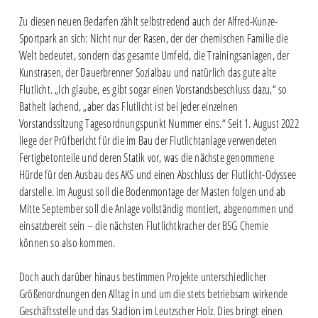
Zu diesen neuen Bedarfen zählt selbstredend auch der Alfred-Kunze-
Sportpark an sich: Nicht nur der Rasen, der der chemischen Familie die
Welt bedeutet, sondern das gesamte Umfeld, die Trainingsanlagen, der
Kunstrasen, der Dauerbrenner Sozialbau und natürlich das gute alte
Flutlicht. „Ich glaube, es gibt sogar einen Vorstandsbeschluss dazu,“ so
Bathelt lachend, „aber das Flutlicht ist bei jeder einzelnen
Vorstandssitzung Tagesordnungspunkt Nummer eins.“ Seit 1. August 2022
liege der Prüfbericht für die im Bau der Flutlichtanlage verwendeten
Fertigbetonteile und deren Statik vor, was die nächste genommene
Hürde für den Ausbau des AKS und einen Abschluss der Flutlicht-Odyssee
darstelle. Im August soll die Bodenmontage der Masten folgen und ab
Mitte September soll die Anlage vollständig montiert, abgenommen und
einsatzbereit sein – die nächsten Flutlichtkracher der BSG Chemie
können so also kommen.
Doch auch darüber hinaus bestimmen Projekte unterschiedlicher
Größenordnungen den Alltag in und um die stets betriebsam wirkende
Geschäftsstelle und das Stadion im Leutzscher Holz. Dies bringt einen