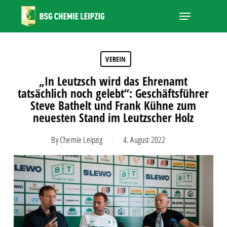
Skip
Menu
to
main
Close
content
Menu
VEREIN
„In Leutzsch wird das Ehrenamt
tatsächlich noch gelebt“: Geschäftsführer
Steve Bathelt und Frank Kühne zum
neuesten Stand im Leutzscher Holz
By
Chemie Leipzig
4. August 2022