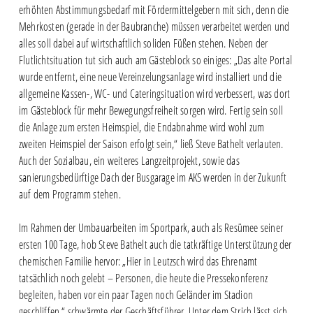
erhöhten Abstimmungsbedarf mit Fördermittelgebern mit sich, denn die
Mehrkosten (gerade in der Baubranche) müssen verarbeitet werden und
alles soll dabei auf wirtschaftlich soliden Füßen stehen. Neben der
Flutlichtsituation tut sich auch am Gästeblock so einiges: „Das alte Portal
wurde entfernt, eine neue Vereinzelungsanlage wird installiert und die
allgemeine Kassen-, WC- und Cateringsituation wird verbessert, was dort
im Gästeblock für mehr Bewegungsfreiheit sorgen wird. Fertig sein soll
die Anlage zum ersten Heimspiel, die Endabnahme wird wohl zum
zweiten Heimspiel der Saison erfolgt sein,“ ließ Steve Bathelt verlauten.
Auch der Sozialbau, ein weiteres Langzeitprojekt, sowie das
sanierungsbedürftige Dach der Busgarage im AKS werden in der Zukunft
auf dem Programm stehen.
Im Rahmen der Umbauarbeiten im Sportpark, auch als Resümee seiner
ersten 100 Tage, hob Steve Bathelt auch die tatkräftige Unterstützung der
chemischen Familie hervor: „Hier in Leutzsch wird das Ehrenamt
tatsächlich noch gelebt – Personen, die heute die Pressekonferenz
begleiten, haben vor ein paar Tagen noch Geländer im Stadion
geschliffen,“ schwärmte der Geschäftsführer. Unter dem Strich lässt sich