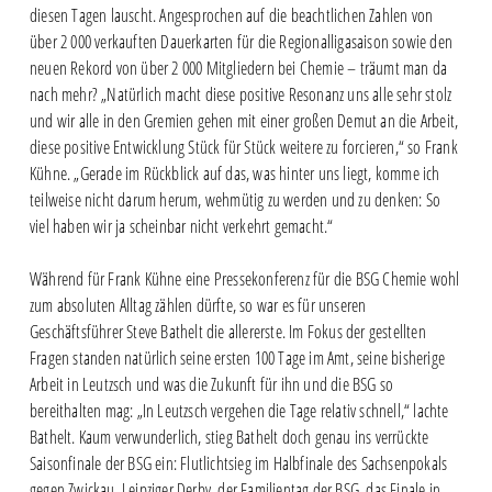
diesen Tagen lauscht. Angesprochen auf die beachtlichen Zahlen von
über 2 000 verkauften Dauerkarten für die Regionalligasaison sowie den
neuen Rekord von über 2 000 Mitgliedern bei Chemie – träumt man da
nach mehr? „Natürlich macht diese positive Resonanz uns alle sehr stolz
und wir alle in den Gremien gehen mit einer großen Demut an die Arbeit,
diese positive Entwicklung Stück für Stück weitere zu forcieren,“ so Frank
Kühne. „Gerade im Rückblick auf das, was hinter uns liegt, komme ich
teilweise nicht darum herum, wehmütig zu werden und zu denken: So
viel haben wir ja scheinbar nicht verkehrt gemacht.“
Während für Frank Kühne eine Pressekonferenz für die BSG Chemie wohl
zum absoluten Alltag zählen dürfte, so war es für unseren
Geschäftsführer Steve Bathelt die allererste. Im Fokus der gestellten
Fragen standen natürlich seine ersten 100 Tage im Amt, seine bisherige
Arbeit in Leutzsch und was die Zukunft für ihn und die BSG so
bereithalten mag: „In Leutzsch vergehen die Tage relativ schnell,“ lachte
Bathelt. Kaum verwunderlich, stieg Bathelt doch genau ins verrückte
Saisonfinale der BSG ein: Flutlichtsieg im Halbfinale des Sachsenpokals
gegen Zwickau, Leipziger Derby, der Familientag der BSG, das Finale in