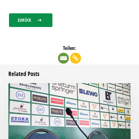
ZURÜCK
Teilen:
Related Posts
Pressegespräch
vor
RSV
Eintracht
1949
–
Chemie