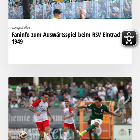
6. August 2026
Faninfo zum Auswärtsspiel beim RSV Eintracht
1949
Bittere
Pleite:
Chemie
kassiert
späten
Knockout
gegen
Halle