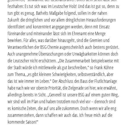
festhalten: Es tut sich was im Leutzscher Holz! Und das ist gut so, denn zu
tun gibt es genug. Bathelts Maßgabe folgend, sollen in der nahen
Zukunft die dringlichen und vor allem dringlichsten Herausforderungen
identifiziert und konzentriert angegangen werden, denn mit Einsatz
füreinander und miteinander lässt sich im Ehrenamt eine Menge
bewirken. Für alles, was darüber hinausgeht, sind die Gremien und
Verantwortlichen der BSG Chemie augenscheinlich auch bestens gerüstet.
Auch unangenehme Überraschungen oder Unwägbarkeiten können doch
die Leutzscher nicht erschüttern. „Die Zusammenarbeit beispielsweise mit
der Stadt würde ich mittlerweile als gut beschreiben,“ so Frank Kühne
zum Thema, „es gibt kleinere Schwierigkeiten, selbstverständlich, aber
das ist wie immer im Leben.“ Der Abschluss des Baus der Flutlichtanlage
habe nach wie vor oberste Priorität, die Zielgerade sei hier, wie erwähnt,
allerdings bereits in Sicht. „Generell ist unsere BSG auf einem guten Weg,
wir sind voll im Plan und haben trotzdem noch viel vor – dennoch sind
es komische Zeiten, die auf uns alle zukommen. Doch wenn wir alle eng
zusammenstehen, dann schaffen wir auch das. Ich freue mich auf die
kommende Saison!“