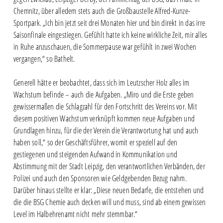
Chemnitz, über alledem stets auch die Großbaustelle Alfred-Kunze-
Sportpark. „Ich bin jetzt seit drei Monaten hier und bin direkt in das irre
Saisonfinale eingestiegen. Gefühlt hatte ich keine wirkliche Zeit, mir alles
in Ruhe anzuschauen, die Sommerpause war gefühlt in zwei Wochen
vergangen,“ so Bathelt.
Generell hätte er beobachtet, dass sich im Leutzscher Holz alles im
Wachstum befinde – auch die Aufgaben. „Miro und die Erste geben
gewissermaßen die Schlagzahl für den Fortschritt des Vereins vor. Mit
diesem positiven Wachstum verknüpft kommen neue Aufgaben und
Grundlagen hinzu, für die der Verein die Verantwortung hat und auch
haben soll,“ so der Geschäftsführer, womit er speziell auf den
gestiegenen und steigenden Aufwand in Kommunikation und
Abstimmung mit der Stadt Leipzig, den verantwortlichen Verbänden, der
Polizei und auch den Sponsoren wie Geldgebenden Bezug nahm.
Darüber hinaus stellte er klar: „Diese neuen Bedarfe, die entstehen und
die die BSG Chemie auch decken will und muss, sind ab einem gewissen
Level im Halbehrenamt nicht mehr stemmbar.“