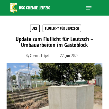
Skip
Menu
to
main
Close
content
Menu
AKS
FLUTLICHT FÜR LEUTZSCH
Update zum Flutlicht für Leutzsch –
Umbauarbeiten im Gästeblock
By
Chemie Leipzig
22. Juni 2022