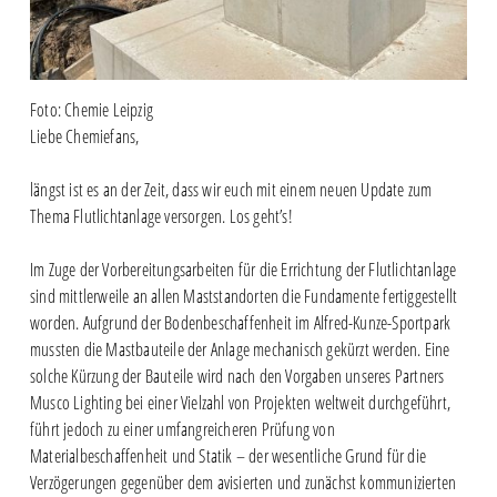
Foto: Chemie Leipzig
Liebe Chemiefans,
längst ist es an der Zeit, dass wir euch mit einem neuen Update zum
Thema Flutlichtanlage versorgen. Los geht’s!
Im Zuge der Vorbereitungsarbeiten für die Errichtung der Flutlichtanlage
sind mittlerweile an allen Maststandorten die Fundamente fertiggestellt
worden. Aufgrund der Bodenbeschaffenheit im Alfred-Kunze-Sportpark
mussten die Mastbauteile der Anlage mechanisch gekürzt werden. Eine
solche Kürzung der Bauteile wird nach den Vorgaben unseres Partners
Musco Lighting bei einer Vielzahl von Projekten weltweit durchgeführt,
führt jedoch zu einer umfangreicheren Prüfung von
Materialbeschaffenheit und Statik – der wesentliche Grund für die
Verzögerungen gegenüber dem avisierten und zunächst kommunizierten