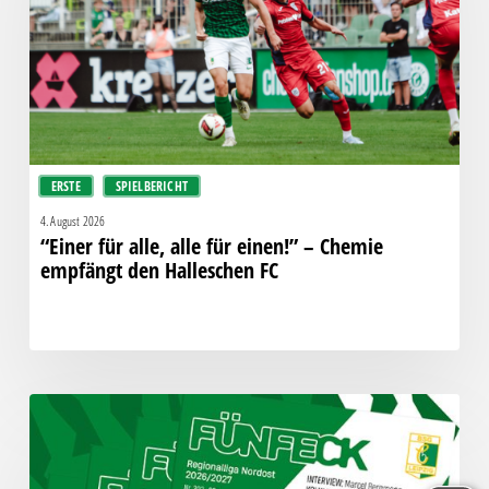
für
einen!”
–
Chemie
empfängt
den
Halleschen
ERSTE
SPIELBERICHT
FC
4. August 2026
“Einer für alle, alle für einen!” – Chemie
empfängt den Halleschen FC
Fünfeck
Nr.
302
zum