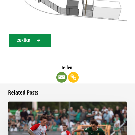
ZURÜCK
Teilen:
Related Posts
Bittere
Pleite:
Chemie
kassiert
späten