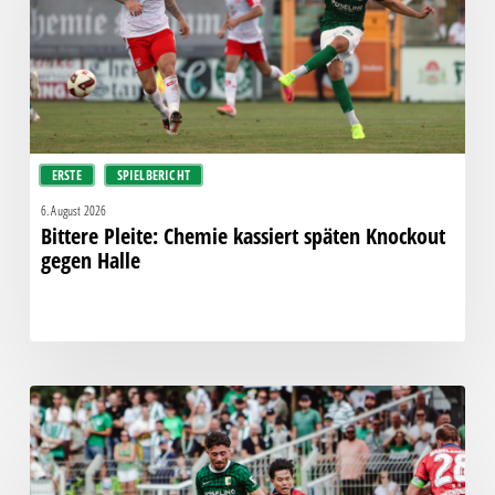
Knockout
gegen
Halle
ERSTE
SPIELBERICHT
6. August 2026
Bittere Pleite: Chemie kassiert späten Knockout
gegen Halle
“Einer
für
alle,
alle