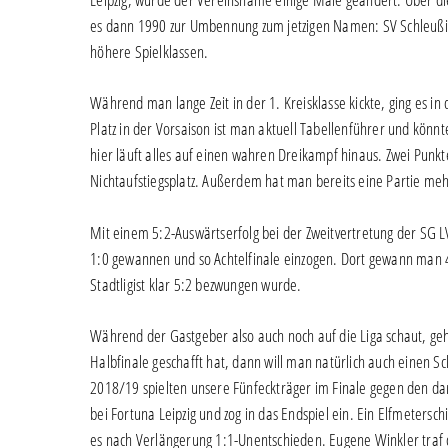
es dann 1990 zur Umbennung zum jetzigen Namen: SV Schleußig
höhere Spielklassen.
Während man lange Zeit in der 1. Kreisklasse kickte, ging es i
Platz in der Vorsaison ist man aktuell Tabellenführer und könn
hier läuft alles auf einen wahren Dreikampf hinaus. Zwei Punk
Nichtaufstiegsplatz. Außerdem hat man bereits eine Partie meh
Mit einem 5:2-Auswärtserfolg bei der Zweitvertretung der SG 
1:0 gewannen und so Achtelfinale einzogen. Dort gewann man 4:
Stadtligist klar 5:2 bezwungen wurde.
Während der Gastgeber also auch noch auf die Liga schaut, ge
Halbfinale geschafft hat, dann will man natürlich auch einen S
2018/19 spielten unsere Fünfeckträger im Finale gegen den da
bei Fortuna Leipzig und zog in das Endspiel ein. Ein Elfmeters
es nach Verlängerung 1:1-Unentschieden. Eugene Winkler traf 