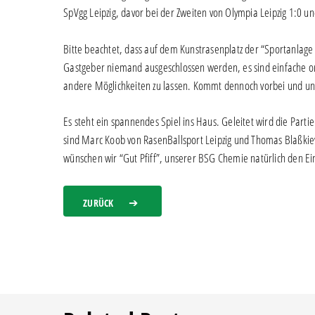
SpVgg Leipzig, davor bei der Zweiten von Olympia Leipzig 1:0 un
Bitte beachtet, dass auf dem Kunstrasenplatz der “Sportanlage
Gastgeber niemand ausgeschlossen werden, es sind einfache or
andere Möglichkeiten zu lassen. Kommt dennoch vorbei und un
Es steht ein spannendes Spiel ins Haus. Geleitet wird die Parti
sind Marc Koob von RasenBallsport Leipzig und Thomas Blaßkie
wünschen wir “Gut Pfiff”, unserer BSG Chemie natürlich den Ein
ZURÜCK