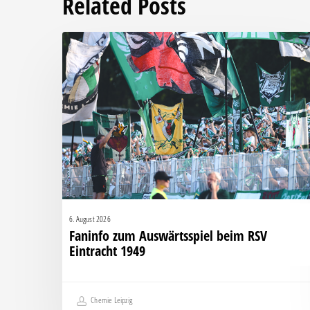
Related Posts
Faninfo
zum
Auswärtsspiel
beim
RSV
Eintracht
1949
6. August 2026
Faninfo zum Auswärtsspiel beim RSV
Eintracht 1949
Chemie Leipzig