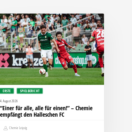
Einer
ür
le,
le
ür
inen!”
hemie
mpfängt
en
ERSTE
SPIELBERICHT
alleschen
C
4. August 2026
“Einer für alle, alle für einen!” – Chemie
empfängt den Halleschen FC
Chemie Leipzig