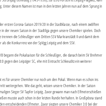
. Unter diesem Namen ist man in den letzten Jahren nun auf dem Sprung in
n der ersten Corona-Saison 2019/20 in die Stadtklasse, nach einem zwölften
te in der neuen Saison in der Stadtliga gegen unsere Chemiker spielen. Doch
te trennen die Schleußiger vom Dritten SSV Markranstädt II und damit dem
r als die Konkurrenz von der SpVgg Leipzig und dem SSV.
LVB begann die Pokalsaison für die Schleußiger, die danach beim SV Brehmer
0 gegen den Leipziger SC, ehe mit Eintracht Schkeuditz ein weiterer
ht es für unsere Chemiker nur noch um den Pokal. Wenn man es schon ins
chritt weitergehen. Wie das geht, wissen unsere Chemiker. In der Saison
maligen Sieger SV Tapfer Leipzig. Zuvor gewann man nach Elfmeterschießen
chießen musste auch schon in der letzten Runde herhalten. In Großpösna stand
den entscheidenden Elfmeter. Zuvor siegten unsere Chemiker 3:0 bei der