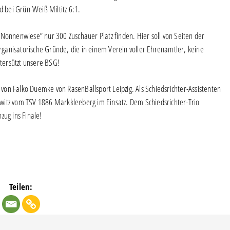
d bei Grün-Weiß Miltitz 6:1.
 Nonnenwiese” nur 300 Zuschauer Platz finden. Hier soll von Seiten der
ganisatorische Gründe, die in einem Verein voller Ehrenamtler, keine
tersützt unsere BSG!
e von Falko Duemke von RasenBallsport Leipzig. Als Schiedsrichter-Assistenten
witz vom TSV 1886 Markkleeberg im Einsatz. Dem Schiedsrichter-Trio
zug ins Finale!
Teilen: