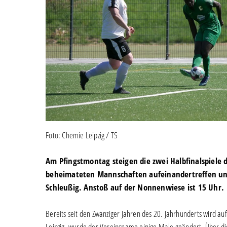
Foto: Chemie Leipzig / TS
Am Pfingstmontag steigen die zwei Halbfinalspiele d
beheimateten Mannschaften aufeinandertreffen und 
Schleußig. Anstoß auf der Nonnenwiese ist 15 Uhr.
Bereits seit den Zwanziger Jahren des 20. Jahrhunderts wird 
Leipzig, wurde der Vereinsname einige Male geändert. Über die 