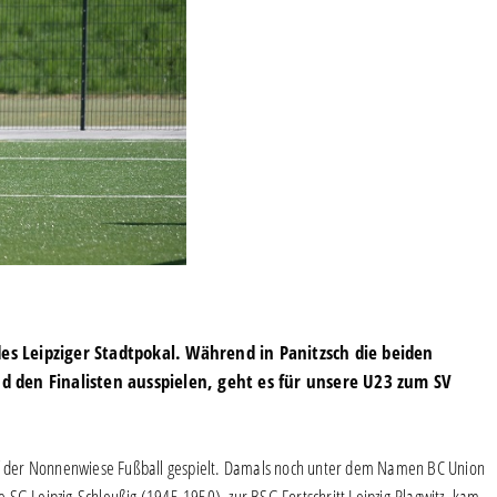
es Leipziger Stadtpokal. Während in Panitzsch die beiden
den Finalisten ausspielen, geht es für unsere U23 zum SV
auf der Nonnenwiese Fußball gespielt. Damals noch unter dem Namen BC Union
SG Leipzig-Schleußig (1945-1950), zur BSG Fortschritt Leipzig-Plagwitz, kam