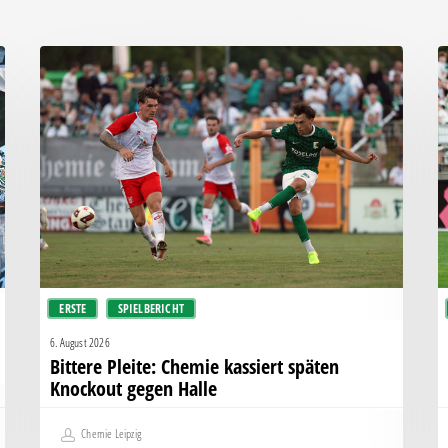
Bittere
“
Pleite:
f
Chemie
al
kassiert
al
späten
f
Knockout
e
gegen
–
Halle
C
e
d
ERSTE
SPIELBERICHT
H
F
6. August 2026
Bittere Pleite: Chemie kassiert späten
Knockout gegen Halle
Chemie Leipzig