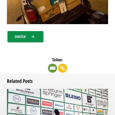
ZURÜCK
Teilen:
Related Posts
Pressegespräch
vor
RSV
Eintracht