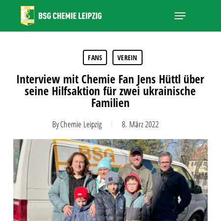
Skip
Menu
to
main
Close
content
Menu
FANS
VEREIN
Interview mit Chemie Fan Jens Hüttl über
seine Hilfsaktion für zwei ukrainische
Familien
By
Chemie Leipzig
8. März 2022