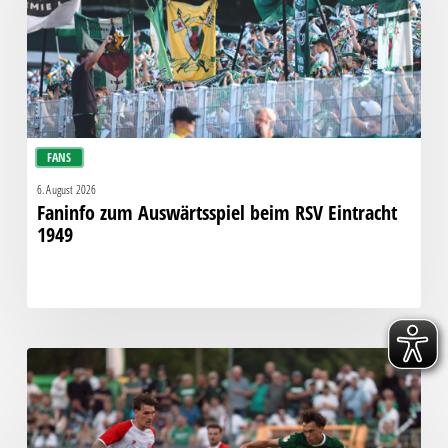
Eintracht
1949
FANS
6. August 2026
Faninfo zum Auswärtsspiel beim RSV Eintracht
1949
Bittere
Pleite:
Chemie
kassiert