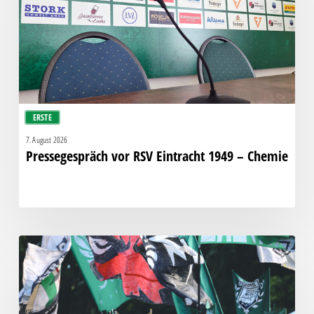
1949
–
Chemie
ERSTE
7. August 2026
Pressegespräch vor RSV Eintracht 1949 – Chemie
Faninfo
zum
Auswärtsspiel
beim
RSV