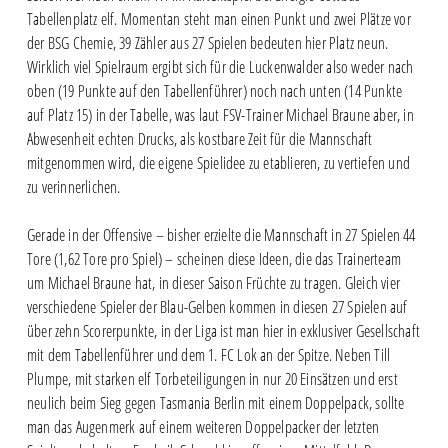
Tabellenplatz elf. Momentan steht man einen Punkt und zwei Plätze vor
der BSG Chemie, 39 Zähler aus 27 Spielen bedeuten hier Platz neun.
Wirklich viel Spielraum ergibt sich für die Luckenwalder also weder nach
oben (19 Punkte auf den Tabellenführer) noch nach unten (14 Punkte
auf Platz 15) in der Tabelle, was laut FSV-Trainer Michael Braune aber, in
Abwesenheit echten Drucks, als kostbare Zeit für die Mannschaft
mitgenommen wird, die eigene Spielidee zu etablieren, zu vertiefen und
zu verinnerlichen.
Gerade in der Offensive – bisher erzielte die Mannschaft in 27 Spielen 44
Tore (1,62 Tore pro Spiel) – scheinen diese Ideen, die das Trainerteam
um Michael Braune hat, in dieser Saison Früchte zu tragen. Gleich vier
verschiedene Spieler der Blau-Gelben kommen in diesen 27 Spielen auf
über zehn Scorerpunkte, in der Liga ist man hier in exklusiver Gesellschaft
mit dem Tabellenführer und dem 1. FC Lok an der Spitze. Neben Till
Plumpe, mit starken elf Torbeteiligungen in nur 20 Einsätzen und erst
neulich beim Sieg gegen Tasmania Berlin mit einem Doppelpack, sollte
man das Augenmerk auf einem weiteren Doppelpacker der letzten