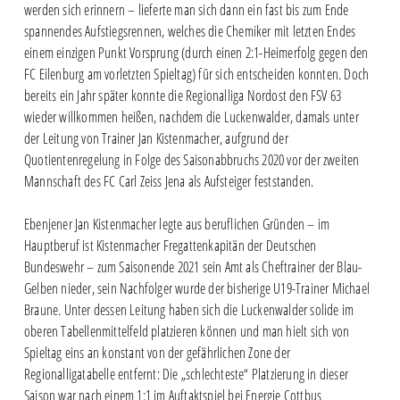
werden sich erinnern – lieferte man sich dann ein fast bis zum Ende
spannendes Aufstiegsrennen, welches die Chemiker mit letzten Endes
einem einzigen Punkt Vorsprung (durch einen 2:1-Heimerfolg gegen den
FC Eilenburg am vorletzten Spieltag) für sich entscheiden konnten. Doch
bereits ein Jahr später konnte die Regionalliga Nordost den FSV 63
wieder willkommen heißen, nachdem die Luckenwalder, damals unter
der Leitung von Trainer Jan Kistenmacher, aufgrund der
Quotientenregelung in Folge des Saisonabbruchs 2020 vor der zweiten
Mannschaft des FC Carl Zeiss Jena als Aufsteiger feststanden.
Ebenjener Jan Kistenmacher legte aus beruflichen Gründen – im
Hauptberuf ist Kistenmacher Fregattenkapitän der Deutschen
Bundeswehr – zum Saisonende 2021 sein Amt als Cheftrainer der Blau-
Gelben nieder, sein Nachfolger wurde der bisherige U19-Trainer Michael
Braune. Unter dessen Leitung haben sich die Luckenwalder solide im
oberen Tabellenmittelfeld platzieren können und man hielt sich von
Spieltag eins an konstant von der gefährlichen Zone der
Regionalligatabelle entfernt: Die „schlechteste“ Platzierung in dieser
Saison war nach einem 1:1 im Auftaktspiel bei Energie Cottbus