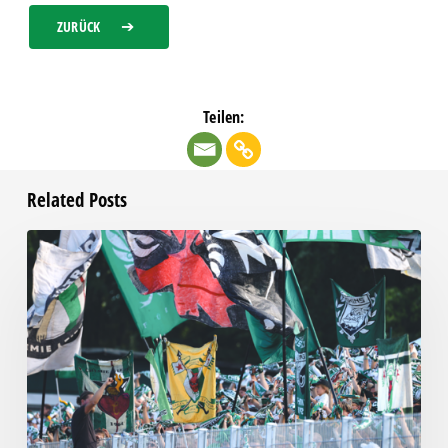
ZURÜCK
Teilen:
Related Posts
Faninfo
zum
Auswärtsspiel
beim
RSV
Eintracht
1949