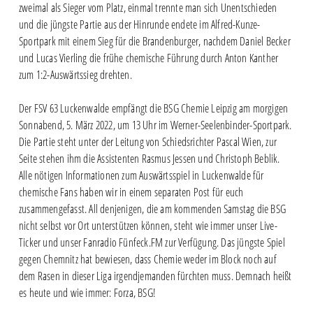
zweimal als Sieger vom Platz, einmal trennte man sich Unentschieden
und die jüngste Partie aus der Hinrunde endete im Alfred-Kunze-
Sportpark mit einem Sieg für die Brandenburger, nachdem Daniel Becker
und Lucas Vierling die frühe chemische Führung durch Anton Kanther
zum 1:2-Auswärtssieg drehten.
Der FSV 63 Luckenwalde empfängt die BSG Chemie Leipzig am morgigen
Sonnabend, 5. März 2022, um 13 Uhr im Werner-Seelenbinder-Sportpark.
Die Partie steht unter der Leitung von Schiedsrichter Pascal Wien, zur
Seite stehen ihm die Assistenten Rasmus Jessen und Christoph Beblik.
Alle nötigen Informationen zum Auswärtsspiel in Luckenwalde für
chemische Fans haben wir in einem separaten Post für euch
zusammengefasst. All denjenigen, die am kommenden Samstag die BSG
nicht selbst vor Ort unterstützen können, steht wie immer unser Live-
Ticker und unser Fanradio Fünfeck.FM zur Verfügung. Das jüngste Spiel
gegen Chemnitz hat bewiesen, dass Chemie weder im Block noch auf
dem Rasen in dieser Liga irgendjemanden fürchten muss. Demnach heißt
es heute und wie immer: Forza, BSG!