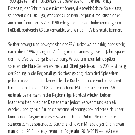
1990 spielte man in Luckenwalde überwiegend in der Bezirksliga
Potsdam, der Schritt in die nächsthöhere, die zweithöchste Spielklasse,
seinerzeit die DDR-Liga, war aber zu keinem Zeitpunkt realistisch oder
auch nur formuliertes Ziel. 1990 erfolgte die finale Umbenennung zum
Fußballsportverein 63 Luckenwalde, wie wir den FSV bis heute kennen.
Seither bewegt und bewegte sich der FSV Luckenwalde ruhig, aber stetig
nach oben. 1994 gelang der Aufstieg in die Landesliga, sechs Jahre später
der in die Verbandsliga Brandenburg. Wiederum neun Jahre später
spielten die Blau-Gelben erstmals auf Oberliga-Niveau, bis 2016 erstmalig
der Sprung in die Regionalliga Nordost gelang. Nach drei Spielzeiten
jedoch mussten die Luckenwalder die Rückkehr in die Fünftklassigkeit
hinnehmen. Im Jahr 2018 fanden sich die BSG Chemie und der FSV
erstmals gemeinsam in der Regionalliga Nordost wieder, beiden
Mannschaften blieb der Klassenerhalt jedoch verwehrt und es hieß
wieder Oberliga Süd für beide Vereine. Allerdings bekleckerte sich unser
kommender Gegner in dieser Saison nicht mit Ruhm: Neun Punkte
standen zum Saisonende zu Buche, alleine von Mitabsteiger Chemie war
man durch 26 Punkte getrennt. Im Folgejahr, 2018/2019 – die Älteren