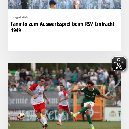
6. August 2026
Faninfo zum Auswärtsspiel beim RSV Eintracht
1949
Bittere
Pleite:
Chemie
kassiert
späten
Knockout
gegen
Halle