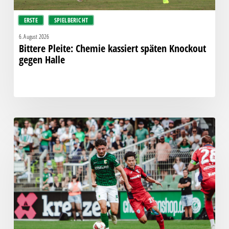
ERSTE
SPIELBERICHT
6. August 2026
Bittere Pleite: Chemie kassiert späten Knockout
gegen Halle
“Einer
für
alle,
alle
für
einen!”
–
Chemie
empfängt