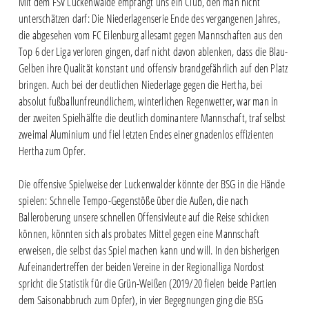
Mit dem FSV Luckenwalde empfängt uns ein Club, den man nicht
unterschätzen darf: Die Niederlagenserie Ende des vergangenen Jahres,
die abgesehen vom FC Eilenburg allesamt gegen Mannschaften aus den
Top 6 der Liga verloren gingen, darf nicht davon ablenken, dass die Blau-
Gelben ihre Qualität konstant und offensiv brandgefährlich auf den Platz
bringen. Auch bei der deutlichen Niederlage gegen die Hertha, bei
absolut fußballunfreundlichem, winterlichen Regenwetter, war man in
der zweiten Spielhälfte die deutlich dominantere Mannschaft, traf selbst
zweimal Aluminium und fiel letzten Endes einer gnadenlos effizienten
Hertha zum Opfer.
Die offensive Spielweise der Luckenwalder könnte der BSG in die Hände
spielen: Schnelle Tempo-Gegenstöße über die Außen, die nach
Balleroberung unsere schnellen Offensivleute auf die Reise schicken
können, könnten sich als probates Mittel gegen eine Mannschaft
erweisen, die selbst das Spiel machen kann und will. In den bisherigen
Aufeinandertreffen der beiden Vereine in der Regionalliga Nordost
spricht die Statistik für die Grün-Weißen (2019/20 fielen beide Partien
dem Saisonabbruch zum Opfer), in vier Begegnungen ging die BSG