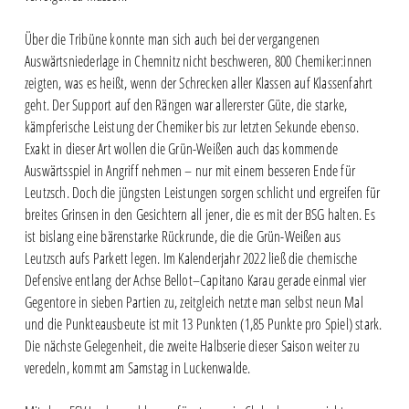
Über die Tribüne konnte man sich auch bei der vergangenen
Auswärtsniederlage in Chemnitz nicht beschweren, 800 Chemiker:innen
zeigten, was es heißt, wenn der Schrecken aller Klassen auf Klassenfahrt
geht. Der Support auf den Rängen war allererster Güte, die starke,
kämpferische Leistung der Chemiker bis zur letzten Sekunde ebenso.
Exakt in dieser Art wollen die Grün-Weißen auch das kommende
Auswärtsspiel in Angriff nehmen – nur mit einem besseren Ende für
Leutzsch. Doch die jüngsten Leistungen sorgen schlicht und ergreifen für
breites Grinsen in den Gesichtern all jener, die es mit der BSG halten. Es
ist bislang eine bärenstarke Rückrunde, die die Grün-Weißen aus
Leutzsch aufs Parkett legen. Im Kalenderjahr 2022 ließ die chemische
Defensive entlang der Achse Bellot–Capitano Karau gerade einmal vier
Gegentore in sieben Partien zu, zeitgleich netzte man selbst neun Mal
und die Punkteausbeute ist mit 13 Punkten (1,85 Punkte pro Spiel) stark.
Die nächste Gelegenheit, die zweite Halbserie dieser Saison weiter zu
veredeln, kommt am Samstag in Luckenwalde.