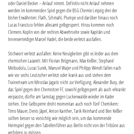
oder Daniel Becker – Anlauf nimmt. Definitiv nicht Anlauf nehmen
werden im kommenden Spiel gegen die BSG Chemie Leipzig drei der
bisher Erwähnten: Flath, Schmahl, Plumpe und darüber hinaus noch
Lucas Francisco fehlen allesamt gelbgesperrt. Hinzu kommen noch
Clemens Koplin von der rechten Abwehrseite sowie Kapitän und
Innenverteidiger Marcel Hadel, die beide verletzt ausfallen.
Stichwort verletzt ausfallen: Keine Neuigkeiten gibt es leider aus dem
chemischen Lazarett. Mit Florian Brügmann, Max Keßler, Stephané
Mvibudulu, Lucas Surek, Manuel Wajer und Philipp Wendt fallen nach
wie vor sechs Leutzscher verletzt oder krank aus und stehen dem
Trainerteam um Miroslav Jagatic nicht zur Verfügung. Alexander Bury, der
das Spiel gegen den Chemnitzer FC sowohl gelbgesperrt als auch erkrankt
verpasste, dürfte am Samstag gegen Luckenwalde wieder im Kader
stehen. Eine Gelbsperre droht momentan auch noch fünf Chemikern:
Timo Mauer, Denis Jäpel, Anton Kanther, Tarik Reinhard und Ben Keßler
sollten besser so vorsichtig wie möglich sein, um das kommende
Heimspiel gegen den Tabellenführer aus Berlin nicht von der Tribüne aus
verfolgen zu müssen.