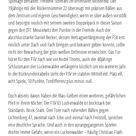
Spieltage behalten: Frederik Schmahl im offensiven Mittelfeld. Der
19jährige mit der Rückennummer 22 überzeugt mit präzisen Bällen aus
dem Zentrum und eigener Geschwindigkeit, wenn er über außen vorstößt
und besorgte neulich mit seinem zweiten Doppelpack in dieser Saison
gegen den ZFC Meuselwitz drei Punkte in der Fremde. Auch der
abschlussstarke Daniel Becker, dessen Vertragsverlängerung der FSV erst
neulich unter Dach und Fach bringen und bekannt geben konnte, sollte
nicht der Bewachung der grün-weißen Defensive entwischen. Das Tor
hütet für den FSV nach wie vor André Thoms, auch der 40jährige
Schlussmann der Luckenwalder verlängerte kürzlich um ein weiteres Jahr.
In der Rückrundentabelle steht der FSV im stabilen Mittelfeld: Platz elf,
acht Spiele, 10 Punkte, Tordifferenz plus minus null.
Doch abseits davon haben die Blau-Gelben einen weiteren, gefährlichen
Pfeil in ihrem Köcher: Der FSV 63 Luckenwalde ist bockstark bei
Standards. Bock. Stark. Drei Tore nach ruhenden Bällen gegen
Lichtenberg 47, zweimal nach Ecke und einmal nach Freistoß, sprechen
eine deutliche Sprache. Und auch in den vorangegangenen Spielen
drohte immer Gefahr, wenn ein Luckenwalder – häufig Christian Flath