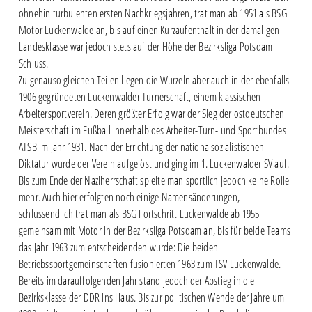
ohnehin turbulenten ersten Nachkriegsjahren, trat man ab 1951 als BSG
Motor Luckenwalde an, bis auf einen Kurzaufenthalt in der damaligen
Landesklasse war jedoch stets auf der Höhe der Bezirksliga Potsdam
Schluss.
Zu genauso gleichen Teilen liegen die Wurzeln aber auch in der ebenfalls
1906 gegründeten Luckenwalder Turnerschaft, einem klassischen
Arbeitersportverein. Deren größter Erfolg war der Sieg der ostdeutschen
Meisterschaft im Fußball innerhalb des Arbeiter-Turn- und Sportbundes
ATSB im Jahr 1931. Nach der Errichtung der nationalsozialistischen
Diktatur wurde der Verein aufgelöst und ging im 1. Luckenwalder SV auf.
Bis zum Ende der Naziherrschaft spielte man sportlich jedoch keine Rolle
mehr. Auch hier erfolgten noch einige Namensänderungen,
schlussendlich trat man als BSG Fortschritt Luckenwalde ab 1955
gemeinsam mit Motor in der Bezirksliga Potsdam an, bis für beide Teams
das Jahr 1963 zum entscheidenden wurde: Die beiden
Betriebssportgemeinschaften fusionierten 1963 zum TSV Luckenwalde.
Bereits im darauffolgenden Jahr stand jedoch der Abstieg in die
Bezirksklasse der DDR ins Haus. Bis zur politischen Wende der Jahre um