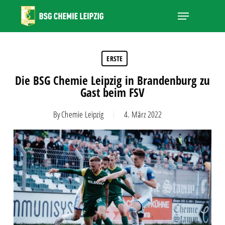
Skip
Menu
to
main
Close
content
Menu
ERSTE
Die BSG Chemie Leipzig in Brandenburg zu
Gast beim FSV
By
Chemie Leipzig
4. März 2022