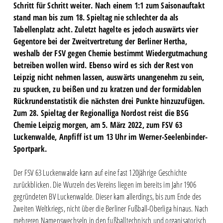
Schritt für Schritt weiter. Nach einem 1:1 zum Saisonauftakt
stand man bis zum 18. Spieltag nie schlechter da als
Tabellenplatz acht. Zuletzt hagelte es jedoch auswärts vier
Gegentore bei der Zweitvertretung der Berliner Hertha,
weshalb der FSV gegen Chemie bestimmt Wiedergutmachung
betreiben wollen wird. Ebenso wird es sich der Rest von
Leipzig nicht nehmen lassen, auswärts unangenehm zu sein,
zu spucken, zu beißen und zu kratzen und der formidablen
Rückrundenstatistik die nächsten drei Punkte hinzuzufügen.
Zum 28. Spieltag der Regionalliga Nordost reist die BSG
Chemie Leipzig morgen, am 5. März 2022, zum FSV 63
Luckenwalde, Anpfiff ist um 13 Uhr im Werner-Seelenbinder-
Sportpark.
Der FSV 63 Luckenwalde kann auf eine fast 120jährige Geschichte
zurückblicken. Die Wurzeln des Vereins liegen im bereits im Jahr 1906
gegründeten BV Luckenwalde. Dieser kam allerdings, bis zum Ende des
Zweiten Weltkriegs, nicht über die Berliner Fußball-Oberliga hinaus. Nach
mehreren Namenswechseln in den fußballtechnisch und organisatorisch