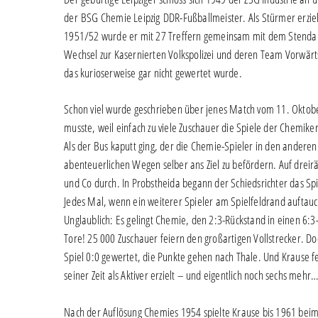
der BSG Chemie Leipzig DDR-Fußballmeister. Als Stürmer erziel
1951/52 wurde er mit 27 Treffern gemeinsam mit dem Stendale
Wechsel zur Kasernierten Volkspolizei und deren Team Vorwärts
das kurioserweise gar nicht gewertet wurde.
Schon viel wurde geschrieben über jenes Match vom 11. Oktob
musste, weil einfach zu viele Zuschauer die Spiele der Chemiker
Als der Bus kaputt ging, der die Chemie-Spieler in den anderen S
abenteuerlichen Wegen selber ans Ziel zu befördern. Auf dreir
und Co durch. In Probstheida begann der Schiedsrichter das Sp
Jedes Mal, wenn ein weiterer Spieler am Spielfeldrand auftauc
Unglaublich: Es gelingt Chemie, den 2:3-Rückstand in einen 6:3-
Tore! 25 000 Zuschauer feiern den großartigen Vollstrecker. Do
Spiel 0:0 gewertet, die Punkte gehen nach Thale. Und Krause feh
seiner Zeit als Aktiver erzielt – und eigentlich noch sechs mehr
Nach der Auflösung Chemies 1954 spielte Krause bis 1961 beim