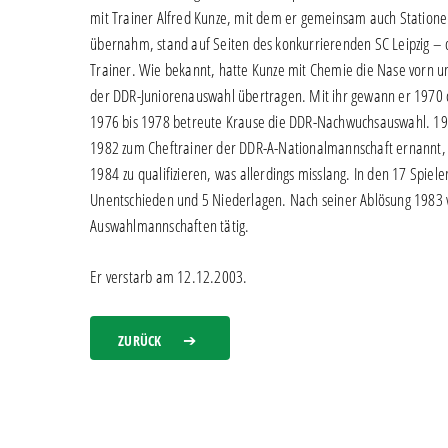
mit Trainer Alfred Kunze, mit dem er gemeinsam auch Statione
übernahm, stand auf Seiten des konkurrierenden SC Leipzig – d
Trainer. Wie bekannt, hatte Kunze mit Chemie die Nase vorn u
der DDR-Juniorenauswahl übertragen. Mit ihr gewann er 1970 
1976 bis 1978 betreute Krause die DDR-Nachwuchsauswahl. 197
1982 zum Cheftrainer der DDR-A-Nationalmannschaft ernannt, h
1984 zu qualifizieren, was allerdings misslang. In den 17 Spiel
Unentschieden und 5 Niederlagen. Nach seiner Ablösung 1983 w
Auswahlmannschaften tätig.
Er verstarb am 12.12.2003.
ZURÜCK