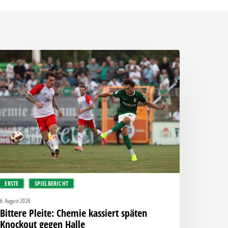
ittere
eite:
hemie
assiert
päten
nockout
egen
alle
ERSTE
SPIELBERICHT
6. August 2026
Bittere Pleite: Chemie kassiert späten
Knockout gegen Halle