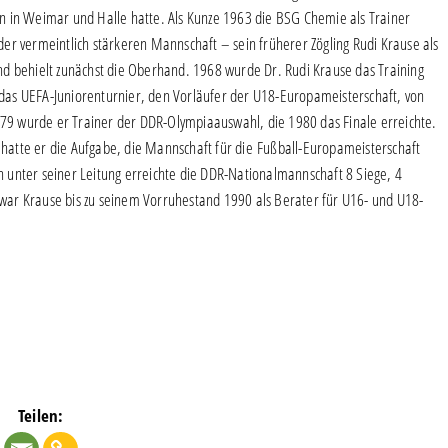
n in Weimar und Halle hatte. Als Kunze 1963 die BSG Chemie als Trainer
er vermeintlich stärkeren Mannschaft – sein früherer Zögling Rudi Krause als
nd behielt zunächst die Oberhand. 1968 wurde Dr. Rudi Krause das Training
das UEFA-Juniorenturnier, den Vorläufer der U18-Europameisterschaft, von
9 wurde er Trainer der DDR-Olympiaauswahl, die 1980 das Finale erreichte.
atte er die Aufgabe, die Mannschaft für die Fußball-Europameisterschaft
en unter seiner Leitung erreichte die DDR-Nationalmannschaft 8 Siege, 4
ar Krause bis zu seinem Vorruhestand 1990 als Berater für U16- und U18-
Teilen: