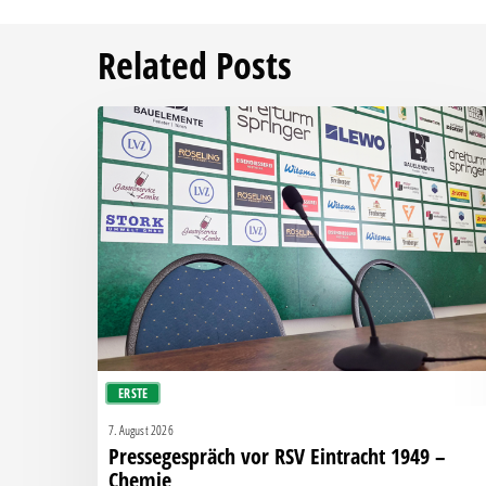
Related Posts
Pressegespräch
vor
RSV
Eintracht
1949
–
Chemie
ERSTE
7. August 2026
Pressegespräch vor RSV Eintracht 1949 –
Chemie