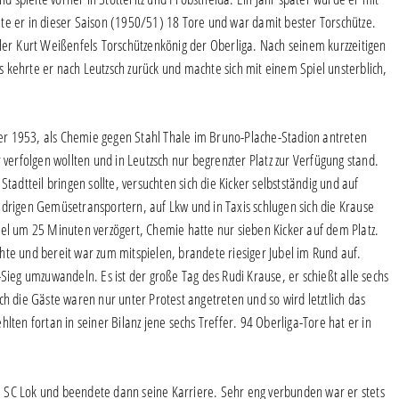
te er in dieser Saison (1950/51) 18 Tore und war damit bester Torschütze.
r Kurt Weißenfels Torschützenkönig der Oberliga. Nach seinem kurzzeitigen
 kehrte er nach Leutzsch zurück und machte sich mit einem Spiel unsterblich,
er 1953, als Chemie gegen Stahl Thale im Bruno-Plache-Stadion antreten
 verfolgen wollten und in Leutzsch nur begrenzter Platz zur Verfügung stand.
tadtteil bringen sollte, versuchten sich die Kicker selbstständig und auf
ädrigen Gemüsetransportern, auf Lkw und in Taxis schlugen sich die Krause
iel um 25 Minuten verzögert, Chemie hatte nur sieben Kicker auf dem Platz.
hte und bereit war zum mitspielen, brandete riesiger Jubel im Rund auf.
Sieg umzuwandeln. Es ist der große Tag des Rudi Krause, er schießt alle sechs
ch die Gäste waren nur unter Protest angetreten und so wird letztlich das
lten fortan in seiner Bilanz jene sechs Treffer. 94 Oberliga-Tore hat er in
…
 SC Lok und beendete dann seine Karriere. Sehr eng verbunden war er stets