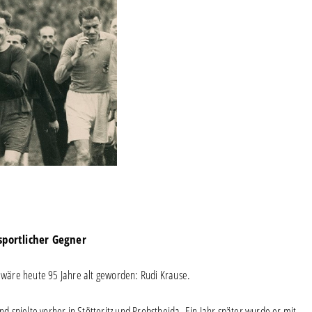
sportlicher Gegner
, wäre heute 95 Jahre alt geworden: Rudi Krause.
nd spielte vorher in Stötteritz und Probstheida. Ein Jahr später wurde er mit