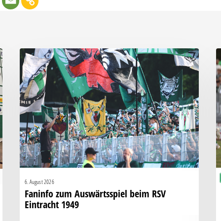
Faninfo
B
zum
Pl
Auswärtsspiel
C
beim
k
RSV
s
Eintracht
K
1949
g
H
6. August 2026
Faninfo zum Auswärtsspiel beim RSV
Eintracht 1949