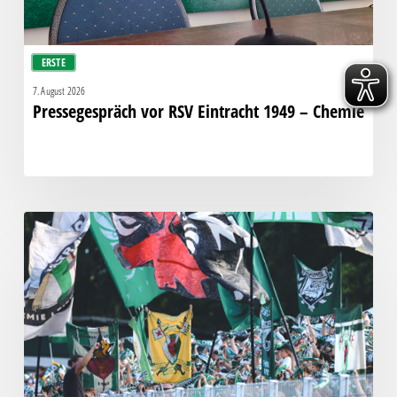
ERSTE
7. August 2026
Pressegespräch vor RSV Eintracht 1949 – Chemie
Faninfo
zum
Auswärtsspiel
beim
RSV
Eintracht
1949