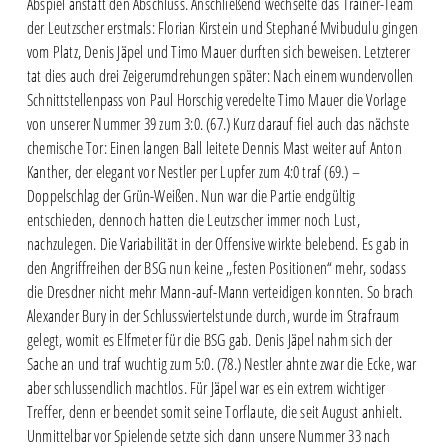
Abspiel anstatt den Abschluss. Anschließend wechselte das Trainer-Team
der Leutzscher erstmals: Florian Kirstein und Stephané Mvibudulu gingen
vom Platz, Denis Jäpel und Timo Mauer durften sich beweisen. Letzterer
tat dies auch drei Zeigerumdrehungen später: Nach einem wundervollen
Schnittstellenpass von Paul Horschig veredelte Timo Mauer die Vorlage
von unserer Nummer 39 zum 3:0. (67.) Kurz darauf fiel auch das nächste
chemische Tor: Einen langen Ball leitete Dennis Mast weiter auf Anton
Kanther, der elegant vor Nestler per Lupfer zum 4:0 traf (69.) –
Doppelschlag der Grün-Weißen. Nun war die Partie endgültig
entschieden, dennoch hatten die Leutzscher immer noch Lust,
nachzulegen. Die Variabilität in der Offensive wirkte belebend. Es gab in
den Angriffreihen der BSG nun keine ,,festen Positionen“ mehr, sodass
die Dresdner nicht mehr Mann-auf-Mann verteidigen konnten. So brach
Alexander Bury in der Schlussviertelstunde durch, wurde im Strafraum
gelegt, womit es Elfmeter für die BSG gab. Denis Jäpel nahm sich der
Sache an und traf wuchtig zum 5:0. (78.) Nestler ahnte zwar die Ecke, war
aber schlussendlich machtlos. Für Jäpel war es ein extrem wichtiger
Treffer, denn er beendet somit seine Torflaute, die seit August anhielt.
Unmittelbar vor Spielende setzte sich dann unsere Nummer 33 nach