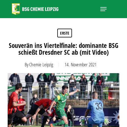
Skip
Menu
to
main
Close
content
Menu
ERSTE
Souverän ins Viertelfinale: dominante BSG
schießt Dresdner SC ab (mit Video)
By
Chemie Leipzig
14. November 2021