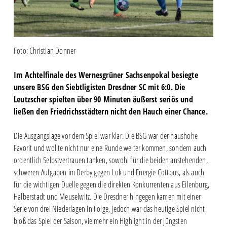
Foto: Christian Donner
Im Achtelfinale des Wernesgrüner Sachsenpokal besiegte
unsere BSG den Siebtligisten Dresdner SC mit 6:0. Die
Leutzscher spielten über 90 Minuten äußerst seriös und
ließen den Friedrichsstädtern nicht den Hauch einer Chance.
Die Ausgangslage vor dem Spiel war klar. Die BSG war der haushohe
Favorit und wollte nicht nur eine Runde weiter kommen, sondern auch
ordentlich Selbstvertrauen tanken, sowohl für die beiden anstehenden,
schweren Aufgaben im Derby gegen Lok und Energie Cottbus, als auch
für die wichtigen Duelle gegen die direkten Konkurrenten aus Eilenburg,
Halberstadt und Meuselwitz. Die Dresdner hingegen kamen mit einer
Serie von drei Niederlagen in Folge, jedoch war das heutige Spiel nicht
bloß das Spiel der Saison, vielmehr ein Highlight in der jüngsten