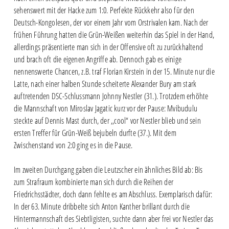
sehenswert mit der Hacke zum 1:0. Perfekte Rückkehr also für den
Deutsch-Kongolesen, der vor einem Jahr vom Orstrivalen kam. Nach der
frühen Führung hatten die Grün-Weißen weiterhin das Spiel in der Hand,
allerdings präsentierte man sich in der Offensive oft zu zurückhaltend
und brach oft die eigenen Angriffe ab. Dennoch gab es einige
nennenswerte Chancen, z.B. traf Florian Kirstein in der 15. Minute nur die
Latte, nach einer halben Stunde scheiterte Alexander Bury am stark
auftretenden DSC-Schlussmann Johnny Nestler (31.). Trotzdem erhöhte
die Mannschaft von Miroslav Jagatic kurz vor der Pause: Mvibudulu
steckte auf Dennis Mast durch, der ,,cool“ vor Nestler blieb und sein
ersten Treffer für Grün-Weiß bejubeln durfte (37.). Mit dem
Zwischenstand von 2:0 ging es in die Pause.
Im zweiten Durchgang gaben die Leutzscher ein ähnliches Bild ab: Bis
zum Strafraum kombinierte man sich durch die Reihen der
Friedrichsstädter, doch dann fehlte es am Abschluss. Exemplarisch dafür:
In der 63. Minute dribbelte sich Anton Kanther brillant durch die
Hintermannschaft des Siebtligisten, suchte dann aber frei vor Nestler das