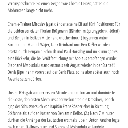
Vereinsgeschichte. So einen Gegner wie Chemie Leipzig hatten die
Mohnroten lange nicht mehr.
Chemie-Trainer Miroslav Jagatic änderte seine Elf auf fünf Positionen: Für
die beiden verletzten Florian Brügmann (Bänder im Sprunggelenk lädiert)
und Benjamin Boltze (Mittelhandknochenbruch) begannen Anton
Kanther und Manuel Wajer, Tarik Reinhard und Ben Keßler wurden
ersetzt durch Benjamin Schmidt und Paul Horschig und im Sturm gab es
eine Rückkehr, die bei Veröffentlichung mit Applaus empfangen wurde:
Stephané Mvibudulu stand erstmals seit August wieder in der Startelf!
Denis Jäpel nahm vorerst auf der Bank Platz, sollte aber später auch noch
Akzente setzen dürfen.
Unsere BSG gab von der ersten Minute an den Ton an und dominierte
die Gäste, den ersten Abschluss aber verbuchten die Dresdner, jedoch
ging der Schussversuch von Kapitän Franz Rösner eher in Richtung
Eckfahne als auf den Kasten von Benjamin Bellot. (2.) Nach 7 Minuten
durften die Anhänger der Leutzscher erstmals jubeln: Anton Kanther legte
nach einen Steilpass quer und Stephané Mvibudulu vollendete