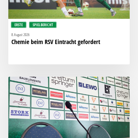
ERSTE
SPIELBERICHT
8. August 2026
Chemie beim RSV Eintracht gefordert
Pressegespräch
vor
RSV
Eintracht
1949
–
Chemie