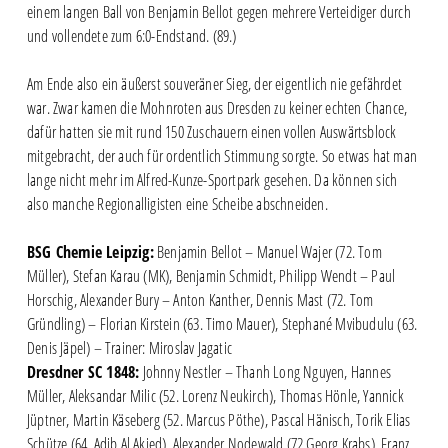
einem langen Ball von Benjamin Bellot gegen mehrere Verteidiger durch
und vollendete zum 6:0-Endstand. (89.)
Am Ende also ein äußerst souveräner Sieg, der eigentlich nie gefährdet
war. Zwar kamen die Mohnroten aus Dresden zu keiner echten Chance,
dafür hatten sie mit rund 150 Zuschauern einen vollen Auswärtsblock
mitgebracht, der auch für ordentlich Stimmung sorgte. So etwas hat man
lange nicht mehr im Alfred-Kunze-Sportpark gesehen. Da können sich
also manche Regionalligisten eine Scheibe abschneiden.
BSG Chemie Leipzig:
Benjamin Bellot – Manuel Wajer (72. Tom
Müller), Stefan Karau (MK), Benjamin Schmidt, Philipp Wendt – Paul
Horschig, Alexander Bury – Anton Kanther, Dennis Mast (72. Tom
Gründling) – Florian Kirstein (63. Timo Mauer), Stephané Mvibudulu (63.
Denis Jäpel) – Trainer: Miroslav Jagatic
Dresdner SC 1848:
Johnny Nestler – Thanh Long Nguyen, Hannes
Müller, Aleksandar Milic (52. Lorenz Neukirch), Thomas Hönle, Yannick
Jüptner, Martin Käseberg (52. Marcus Pöthe), Pascal Hänisch, Torik Elias
Schütze (64. Adib Al Akied), Alexander Nodewald (72.Georg Krabs), Franz