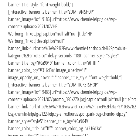
banner_title_style=”font-weight:bold;”]
[interactive_banner_2 banner_title=”ZUM FANSHOP”
banner_image=”id^19186|url^https://www.chemie-leipzig.de/wp-
content/uploads/2021/07/HP-
Werbung_Trikot.jpg|caption^null|alt^null|title^HP-
Werbung_Trikot|description^null”
banner_link=”url:https%3A%2F%2Fwww.chemie-fanshop.de%2Fprodukt-
kategorie%2Ftrikots-co” delay_seconds=”180″ banner_style=”style5″
banner_title_bg=”#0a9049″ banner_color_title=”#ffffff”
banner_color_bg=”#316d3a” image_opacity=”1″
image_opacity_on_hover=”1″ banner_title_style=”font-weight:bold;”]
[interactive_banner_2 banner_title=”ZUM TICKETSHOP”
banner_image=”id^19483|url^https://www.chemie-leipzig.de/wp-
content/uploads/2021/07/promo_380x270.jpg|caption^null|alt^null|title^pr
banner_link=”url:https%3A%2F%2Fwww.etix.com%2Fticket%2Fk%2F9710352%2
bsg-chemie-leipzig-2122-leipzig-alfredkunzesportpark-bsg-chemie-leipzig”
banner_style=”style5″ banner_title_bg=”#0a9049″
banner_color_title=”#ffffff” banner_color_bg=”#316d3a”
image_opacity=”1″ image_opacity_on_hover=”1″