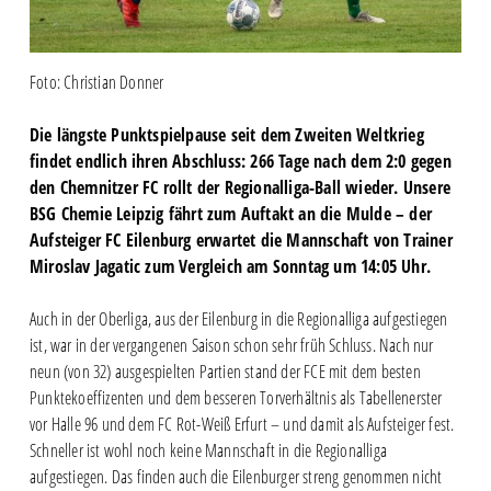
Foto: Christian Donner
Die längste Punktspielpause seit dem Zweiten Weltkrieg
findet endlich ihren Abschluss: 266 Tage nach dem 2:0 gegen
den Chemnitzer FC rollt der Regionalliga-Ball wieder. Unsere
BSG Chemie Leipzig fährt zum Auftakt an die Mulde – der
Aufsteiger FC Eilenburg erwartet die Mannschaft von Trainer
Miroslav Jagatic zum Vergleich am Sonntag um 14:05 Uhr.
Auch in der Oberliga, aus der Eilenburg in die Regionalliga aufgestiegen
ist, war in der vergangenen Saison schon sehr früh Schluss. Nach nur
neun (von 32) ausgespielten Partien stand der FCE mit dem besten
Punktekoeffizenten und dem besseren Torverhältnis als Tabellenerster
vor Halle 96 und dem FC Rot-Weiß Erfurt – und damit als Aufsteiger fest.
Schneller ist wohl noch keine Mannschaft in die Regionalliga
aufgestiegen. Das finden auch die Eilenburger streng genommen nicht