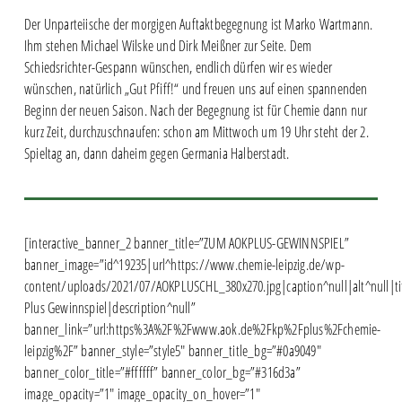
Der Unparteiische der morgigen Auftaktbegegnung ist Marko Wartmann.
Ihm stehen Michael Wilske und Dirk Meißner zur Seite. Dem
Schiedsrichter-Gespann wünschen, endlich dürfen wir es wieder
wünschen, natürlich „Gut Pfiff!“ und freuen uns auf einen spannenden
Beginn der neuen Saison. Nach der Begegnung ist für Chemie dann nur
kurz Zeit, durchzuschnaufen: schon am Mittwoch um 19 Uhr steht der 2.
Spieltag an, dann daheim gegen Germania Halberstadt.
[interactive_banner_2 banner_title=”ZUM AOKPLUS-GEWINNSPIEL”
banner_image=”id^19235|url^https://www.chemie-leipzig.de/wp-
content/uploads/2021/07/AOKPLUSCHL_380x270.jpg|caption^null|alt^null|ti
Plus Gewinnspiel|description^null”
banner_link=”url:https%3A%2F%2Fwww.aok.de%2Fkp%2Fplus%2Fchemie-
leipzig%2F” banner_style=”style5″ banner_title_bg=”#0a9049″
banner_color_title=”#ffffff” banner_color_bg=”#316d3a”
image_opacity=”1″ image_opacity_on_hover=”1″