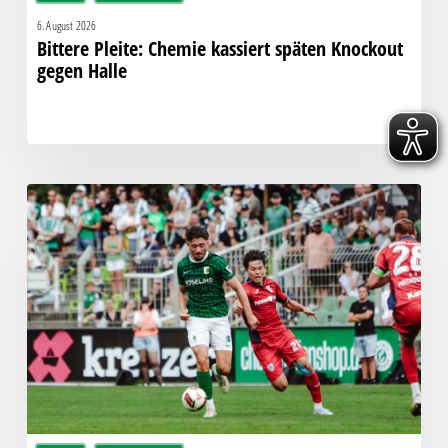
6. August 2026
Bittere Pleite: Chemie kassiert späten Knockout
gegen Halle
“Einer
für
alle,
alle
für
einen!”
–
Chemie
empfängt
den
Halleschen