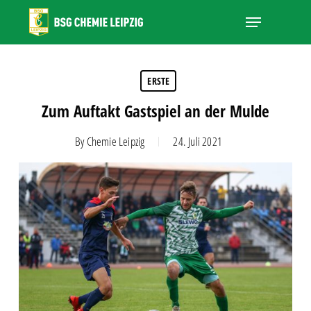
Skip
Menu
to
main
Close
content
Menu
ERSTE
Zum Auftakt Gastspiel an der Mulde
By
Chemie Leipzig
24. Juli 2021