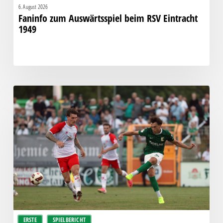
6. August 2026
Faninfo zum Auswärtsspiel beim RSV Eintracht
1949
Bittere
Pleite:
Chemie
kassiert
späten
Knockout
gegen
Halle
ERSTE
SPIELBERICHT