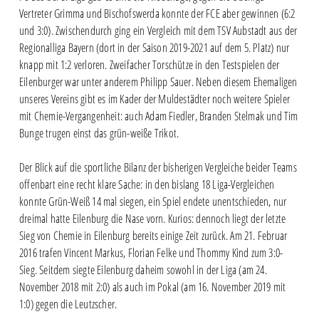
Vertreter Grimma und Bischofswerda konnte der FCE aber gewinnen (6:2
und 3:0). Zwischendurch ging ein Vergleich mit dem TSV Aubstadt aus der
Regionalliga Bayern (dort in der Saison 2019-2021 auf dem 5. Platz) nur
knapp mit 1:2 verloren. Zweifacher Torschütze in den Testspielen der
Eilenburger war unter anderem Philipp Sauer. Neben diesem Ehemaligen
unseres Vereins gibt es im Kader der Muldestädter noch weitere Spieler
mit Chemie-Vergangenheit: auch Adam Fiedler, Branden Stelmak und Tim
Bunge trugen einst das grün-weiße Trikot.
Der Blick auf die sportliche Bilanz der bisherigen Vergleiche beider Teams
offenbart eine recht klare Sache: in den bislang 18 Liga-Vergleichen
konnte Grün-Weiß 14 mal siegen, ein Spiel endete unentschieden, nur
dreimal hatte Eilenburg die Nase vorn. Kurios: dennoch liegt der letzte
Sieg von Chemie in Eilenburg bereits einige Zeit zurück. Am 21. Februar
2016 trafen Vincent Markus, Florian Felke und Thommy Kind zum 3:0-
Sieg. Seitdem siegte Eilenburg daheim sowohl in der Liga (am 24.
November 2018 mit 2:0) als auch im Pokal (am 16. November 2019 mit
1:0) gegen die Leutzscher.