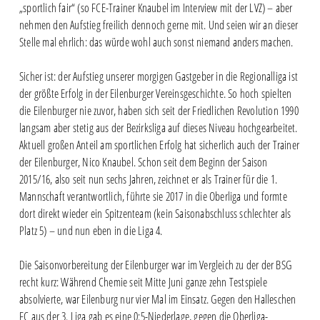
„sportlich fair“ (so FCE-Trainer Knaubel im Interview mit der LVZ) – aber
nehmen den Aufstieg freilich dennoch gerne mit. Und seien wir an dieser
Stelle mal ehrlich: das würde wohl auch sonst niemand anders machen.
Sicher ist: der Aufstieg unserer morgigen Gastgeber in die Regionalliga ist
der größte Erfolg in der Eilenburger Vereinsgeschichte. So hoch spielten
die Eilenburger nie zuvor, haben sich seit der Friedlichen Revolution 1990
langsam aber stetig aus der Bezirksliga auf dieses Niveau hochgearbeitet.
Aktuell großen Anteil am sportlichen Erfolg hat sicherlich auch der Trainer
der Eilenburger, Nico Knaubel. Schon seit dem Beginn der Saison
2015/16, also seit nun sechs Jahren, zeichnet er als Trainer für die 1.
Mannschaft verantwortlich, führte sie 2017 in die Oberliga und formte
dort direkt wieder ein Spitzenteam (kein Saisonabschluss schlechter als
Platz 5) – und nun eben in die Liga 4.
Die Saisonvorbereitung der Eilenburger war im Vergleich zu der der BSG
recht kurz: Während Chemie seit Mitte Juni ganze zehn Testspiele
absolvierte, war Eilenburg nur vier Mal im Einsatz. Gegen den Halleschen
FC aus der 3. Liga gab es eine 0:5-Niederlage, gegen die Oberliga-