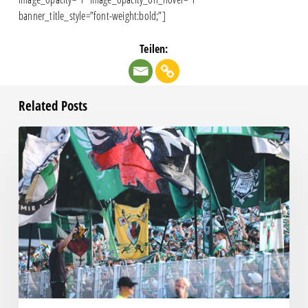
banner_title_style=”font-weight:bold;”]
Teilen:
Related Posts
Faninfo
zum
Auswärtsspiel
beim
RSV
Eintracht
1949