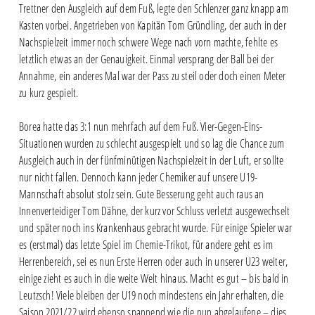
Trettner den Ausgleich auf dem Fuß, legte den Schlenzer ganz knapp am
Kasten vorbei. Angetrieben von Kapitän Tom Gründling, der auch in der
Nachspielzeit immer noch schwere Wege nach vorn machte, fehlte es
letztlich etwas an der Genauigkeit. Einmal versprang der Ball bei der
Annahme, ein anderes Mal war der Pass zu steil oder doch einen Meter
zu kurz gespielt.
Borea hatte das 3:1 nun mehrfach auf dem Fuß. Vier-Gegen-Eins-
Situationen wurden zu schlecht ausgespielt und so lag die Chance zum
Ausgleich auch in der fünfminütigen Nachspielzeit in der Luft, er sollte
nur nicht fallen. Dennoch kann jeder Chemiker auf unsere U19-
Mannschaft absolut stolz sein. Gute Besserung geht auch raus an
Innenverteidiger Tom Dähne, der kurz vor Schluss verletzt ausgewechselt
und später noch ins Krankenhaus gebracht wurde. Für einige Spieler war
es (erstmal) das letzte Spiel im Chemie-Trikot, für andere geht es im
Herrenbereich, sei es nun Erste Herren oder auch in unserer U23 weiter,
einige zieht es auch in die weite Welt hinaus. Macht es gut – bis bald in
Leutzsch! Viele bleiben der U19 noch mindestens ein Jahr erhalten, die
Saison 2021/22 wird ebenso spannend wie die nun abgelaufene – dies