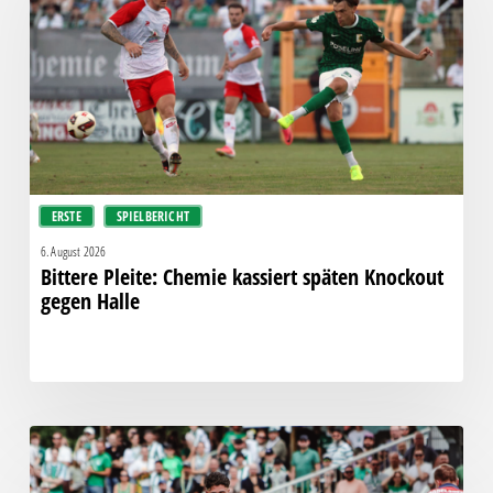
kassiert
späten
Knockout
gegen
Halle
ERSTE
SPIELBERICHT
6. August 2026
Bittere Pleite: Chemie kassiert späten Knockout
gegen Halle
“Einer
für
alle,