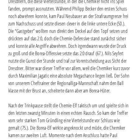
Dresdnern, die diese Viertelstunde, in der die Chemiker nicht ins Spiel
fanden, prompt ausnutzten. Während Philipp Becker den ersten Schuss
noch abwehren konnte, kam Paul Neubauer an der Strafraumgrenze frei
zum Nachschuss und setzte diesen clever in die linke untere Ecke (50.).
Die “Gastgeber” wollten nun direkt den Deckel auf den Topf setzen und
drückten auf das 2:0, doch die Chemie-Defensive stand zunächst sicher
und konnte alle Angriffe abwehren. Doch irgendwann wurde der Druck
zu groß und die Borea-Offensive setzte das 2:0 drauf (67.). Nils Seyfert
nutzte die Gunst der Stunde und traf zur Vorentscheidung aus Sicht der
Dresdner. Bitter war dieser Treffer vor allem, weil die Chemiker kurz zuvor
durch Maximilian Jagatic eine absolute Megachance liegen ließ. Der Sohn
von unserem Cheftrainer der Regionalliga-Mannschaft nahm den Ball
klasse mit der Brust an, scheiterte dann aber am Borea-Hüter.
Nach der Trinkpause stellt die Chemie-Elf taktisch um und spielte sich in
den letzten zwanzig Minuten in einen echten Rausch. So kam der Treffer
vom sehr starken Tom Gründling eine Viertelstunde vor Schluss wie
gemalt (75.). Die Borea-Elf wirkte angeknockt und müde, die Chemiker
kamen zur zweiten Luft. Momente nach dem Anschluss hatte Paul