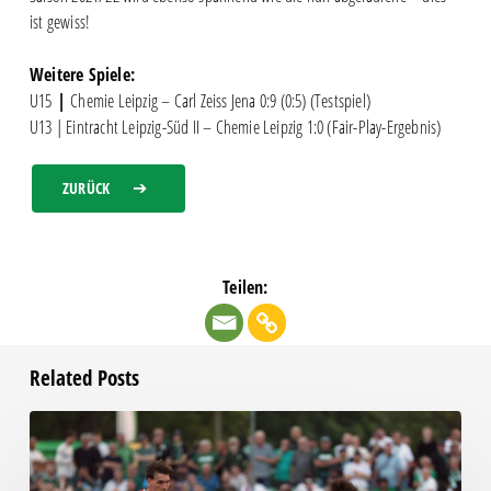
ist gewiss!
Weitere Spiele:
U15
|
Chemie Leipzig – Carl Zeiss Jena 0:9 (0:5) (Testspiel)
U13 | Eintracht Leipzig-Süd II – Chemie Leipzig 1:0 (Fair-Play-Ergebnis)
ZURÜCK
Teilen:
Related Posts
Bittere
Pleite:
Chemie