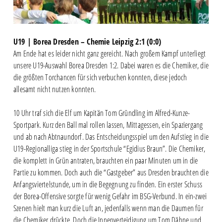
U19 | Borea Dresden – Chemie Leipzig 2:1 (0:0)
Am Ende hat es leider nicht ganz gereicht. Nach großem Kampf unterliegt
unsere U19-Auswahl Borea Dresden 1:2. Dabei waren es die Chemiker, die
die größten Torchancen für sich verbuchen konnten, diese jedoch
allesamt nicht nutzen konnten.
10 Uhr traf sich die Elf um Kapitän Tom Gründling im Alfred-Kunze-
Sportpark. Kurz den Ball mal rollen lassen, Mittagessen, ein Spaziergang
und ab nach Abtnaundorf. Das Entscheidungsspiel um den Aufstieg in die
U19-Regionalliga stieg in der Sportschule “Egidius Braun”. Die Chemiker,
die komplett in Grün antraten, brauchten ein paar Minuten um in die
Partie zu kommen. Doch auch die “Gastgeber” aus Dresden brauchten die
Anfangsviertelstunde, um in die Begegnung zu finden. Ein erster Schuss
der Borea-Offensive sorgte für wenig Gefahr im BSG-Verbund. In ein-zwei
Szenen hielt man kurz die Luft an, jedenfalls wenn man die Daumen für
die Chemiker drückte. Doch die Innenverteidigung um Tom Dähne und