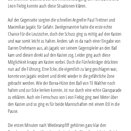
Leon Fiebig konnte auch diese Situationen klären.
Auf der Gegenseite sorgten die schnellen Angreifer Paul Trettner und
Maximilian Jagatic für Gefahr. Zweitgenannter hatte die erste echte
Chance für die Leutzscher, doch der Schuss ging zu mittig auf den Kasten
und war somit leicht zu halten. Anders sah es da nach einer Eingabe von
Darren Drehmann aus, als Jagatic vor seinem Gegenspieler an den Ball
kam und diesen direkt auf den Kasten zog. Leider ging auch diese
Möglichkeit knapp am Kasten vorbei. Doch die Fünfeckträger drückten
nun auf die Führung. Eine Ecke, die eigentlich zu lang geschlagen war,
konnte von Jagatic erobert und direkt wieder in die gefährliche Zone
gebracht werden. Wie der Borea-Hüter den Ball von Til Walther noch
halten und zur Ecke lenken konnte, ist nur durch eine echte Glanzparade
zu erklären. Auch ein Fernschuss von Leon Fiebig ging zwei Meter über
den Kasten und so ging es für beide Mannschaften mit einem 0:0 in die
Pause.
Die ersten Minuten nach Wiederanpfiff gehörten ganz klar den