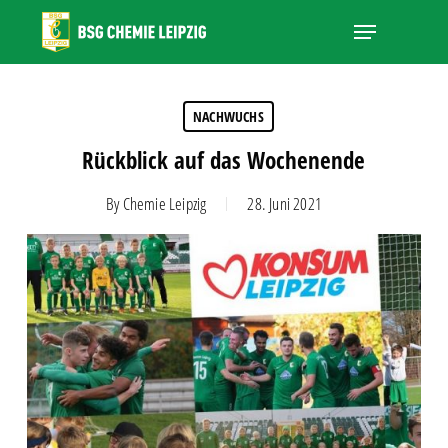
Skip
Menu
to
main
Close
content
Menu
NACHWUCHS
Rückblick auf das Wochenende
By
Chemie Leipzig
28. Juni 2021