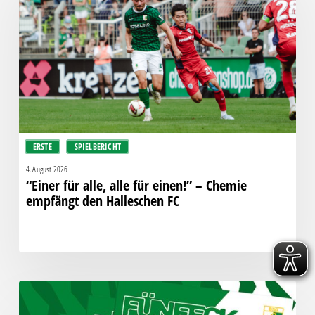
alle
für
einen!”
–
Chemie
empfängt
den
Halleschen
ERSTE
SPIELBERICHT
FC
4. August 2026
“Einer für alle, alle für einen!” – Chemie
empfängt den Halleschen FC
Fünfeck
Nr.