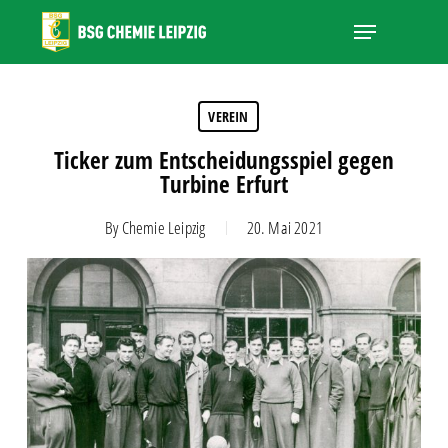
Skip
Menu
to
main
Close
content
Menu
VEREIN
Ticker zum Entscheidungsspiel gegen
Turbine Erfurt
By
Chemie Leipzig
20. Mai 2021