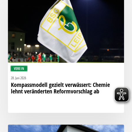
verwässert:
Chemie
lehnt
veränderten
Reformvorschlag
ab
VEREIN
28. Juni 2026
Kompassmodell gezielt verwässert: Chemie
lehnt veränderten Reformvorschlag ab
Die