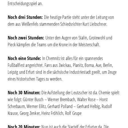
Entscheidungsspiel an.
Noch drei Stunden:
Die heutige Partie steht unter der Leitung von
dem aus Weißenfels stammenden Schiedsrichter Kurt Liebschner.
Noch zwei Stunden:
Unter den Augen von Stalin, Grotewohl und
Pieck kämpfen die Teams um die Krone in der Meisterschaft.
Noch eine Stunde:
In Chemnitz ist alles für ein spannendes
Fußballfest angerichtet. Fans aus Zwickau, Planitz, Borna, Aue, Berlin,
Leipzig und Erfurt sind in die sächsische Industriestadt geeilt, um Zeuge
eines historischen Tages zu werden.
Noch 30 Minuten:
Die Aufstellung der Leutzscher ist da. Chemie spielt
wie folgt: Günter Busch – Werner Brembach, Walter Rose – Horst
Scherbaum, Werner Eilitz, Gerhard Polland – Gerhard Helbig, Rudolf
Krause, Georg Zenker, Heinz Fröhlich, Rolf Grupe
Noch 20 Minuten:
Nun ist auch die Startelf der Erfurter da. Die