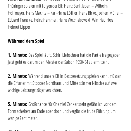
Thüringer spielen mit folgender Elf: Heinz Senftleben – Wilhelm
Hoffmeyer, Hans Machts – Karl-Heinz Löffler, Hans Birke, Jochen Müller –
Eduard Francke, Heinz Hammer, Heinz Wozniakowski, Winfried Herz,
Helmut Lipper
Während dem Spiel
1. Minute:
Das Spiel läuft. Schiri Liebschner hat die Partie freigegeben.
Jetzt geht es darum den Meister der Saison 1950/51 zu ermitteln.
2. Minute:
Während unsere Elf in Bestbesetzung spielen kann, müssen
die Erfurter mit Stopper Nordhaus und Mittelstürmer Nitsche auf zwei
wichige Leistungsträger verzichten.
5. Minute:
Großchance für Chemie! Zenker steht gefährlich vor dem
Torm scheitert am Ende aber doch und vergibt die früße Führung um
wenige Zentimeter.