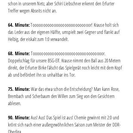
schon in unserem Netz, aber Schiri Liebschner erkennt den Erfurter
Treffer wegen Abseits nicht an.
64. Minute:
Tooooooooooooooooooooooooooor! Krause holt sich
das Leder aus der eigenen Hälfte, umspielt zwei Gegner und flankt auf
Helbig, der eiskalt zum 1:0 verwandelt.
68. Minute:
Tooooooooooooooooooooooooooooooooor.
Doppelschlag für unsere BSG-Elf. Krause nimmt den Ball aus 20 Metern
direkt, der Erfurter Birke fälscht das Spielgerät noch leicht mit dem Kopf
ab und befördert ihn so unhaltbar ins Tor.
75. Minute:
War das etwa schon die Entscheidung? Man kann Rose,
Brembach und Scherbaum den Willen zum Sieg von den Gesichtern
ablesen.
90. Minute:
Aus! Aus! Das Spiel ist aus! Chemie gewinnt mit 2:0 und
krönt sich nach einer außergewöhnlichen Saison zum Meister der DDR-
Oberliga.