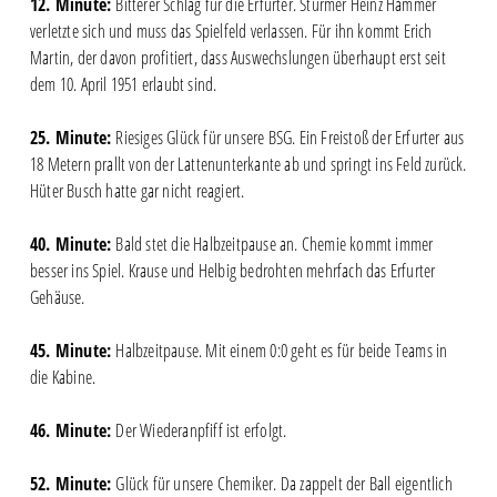
12. Minute:
Bitterer Schlag für die Erfurter. Stürmer Heinz Hammer
verletzte sich und muss das Spielfeld verlassen. Für ihn kommt Erich
Martin, der davon profitiert, dass Auswechslungen überhaupt erst seit
dem 10. April 1951 erlaubt sind.
25. Minute:
Riesiges Glück für unsere BSG. Ein Freistoß der Erfurter aus
18 Metern prallt von der Lattenunterkante ab und springt ins Feld zurück.
Hüter Busch hatte gar nicht reagiert.
40. Minute:
Bald stet die Halbzeitpause an. Chemie kommt immer
besser ins Spiel. Krause und Helbig bedrohten mehrfach das Erfurter
Gehäuse.
45. Minute:
Halbzeitpause. Mit einem 0:0 geht es für beide Teams in
die Kabine.
46. Minute:
Der Wiederanpfiff ist erfolgt.
52. Minute:
Glück für unsere Chemiker. Da zappelt der Ball eigentlich