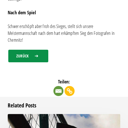
Nach dem Spiel
Schwer erschöpft aber froh des Sieges, stellt sich unsere
Meistermannschaft nach dem hart erkämpften Sieg den Fotografen in
Chemnitz!
ZURÜCK
Teilen:
Related Posts
Unsere
Becherpfand-