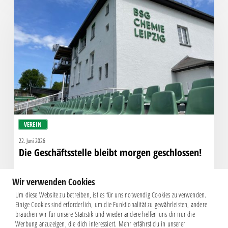
Geschäftsstelle
bleibt
morgen
geschlossen!
VEREIN
22. Juni 2026
Die Geschäftsstelle bleibt morgen geschlossen!
Wir verwenden Cookies
Um diese Website zu betreiben, ist es für uns notwendig Cookies zu verwenden.
Einige Cookies sind erforderlich, um die Funktionalität zu gewährleisten, andere
brauchen wir für unsere Statistik und wieder andere helfen uns dir nur die
Werbung anzuzeigen, die dich interessiert. Mehr erfährst du in unserer