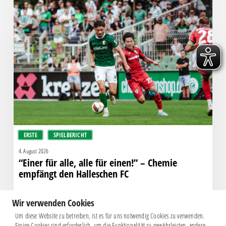
“Einer
für
alle,
alle
für
einen!”
–
Chemie
empfängt
den
Halleschen
ERSTE
SPIELBERICHT
FC
4. August 2026
“Einer für alle, alle für einen!” – Chemie
empfängt den Halleschen FC
Wir verwenden Cookies
Um diese Website zu betreiben, ist es für uns notwendig Cookies zu verwenden.
Einige Cookies sind erforderlich, um die Funktionalität zu gewährleisten, andere