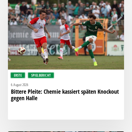
Pleite:
Chemie
kassiert
späten
Knockout
gegen
Halle
ERSTE
SPIELBERICHT
6. August 2026
Bittere Pleite: Chemie kassiert späten Knockout
gegen Halle