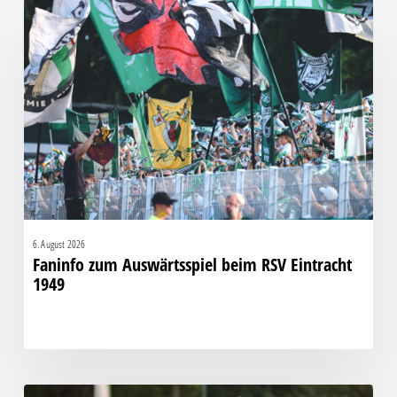
Faninfo
zum
Auswärtsspiel
beim
RSV
Eintracht
1949
6. August 2026
Faninfo zum Auswärtsspiel beim RSV Eintracht
1949
Bittere