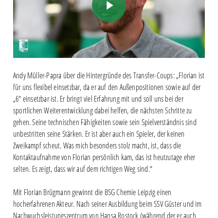
Andy Müller-Papra über die Hintergründe des Transfer-Coups: „Florian ist
für uns flexibel einsetzbar, da er auf den Außenpositionen sowie auf der
„6“ einsetzbar ist. Er bringt viel Erfahrung mit und soll uns bei der
sportlichen Weiterentwicklung dabei helfen, die nächsten Schritte zu
gehen. Seine technischen Fähigkeiten sowie sein Spielverständnis sind
unbestritten seine Stärken. Er ist aber auch ein Spieler, der keinen
Zweikampf scheut. Was mich besonders stolz macht, ist, dass die
Kontaktaufnahme von Florian persönlich kam, das ist heutzutage eher
selten. Es zeigt, dass wir auf dem richtigen Weg sind.“
Mit Florian Brügmann gewinnt die BSG Chemie Leipzig einen
hocherfahrenen Akteur. Nach seiner Ausbildung beim SSV Güster und im
Nachwuchsleistungszentrum von Hansa Rostock (während der er auch