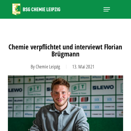
Skip
Menu
to
main
Close
content
Menu
Chemie verpflichtet und interviewt Florian
Brügmann
By
Chemie Leipzig
13. Mai 2021